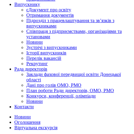
Випускнику
єДокумент про освіту
Отримання документів
Підрозділ з працевлаштування та зв’язків з
випускниками
Співпраця з підприємствами, організаціями та
установами
Новини
Зустрічі з випускниками
Історії випускників
Перелік вакансій
Рекрутинг
Рада директорів
Заклади фахової передвищої освіти Донецької
області
Дані про голів ОМО, РМО
План роботи Ради директорів, ОМО, РМО
Конкурси, конференції, олімпіади
Новини
Контакти
Новини
Оголошення
Віртуальна екскурсія