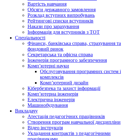
Вартість навчання
Обсяги державного замовлення
Розклад вступних випробувань
Рейтингові списки вступників
Накази про зарахування
Інформація для вступників з ТОТ
Спеціальності
Фінанси, банківська справа, страхування та
фондовий ринок
Секретарська та офісна справа
Інженерія програмного забезпечення
Комп’ютерні науки
Обслуговування програмних систем і
комплексів
Комп’ютерний дизайн
Кібербезпека та захист інформації
Комп’ютерна інженерія
Електрична інженерія
Машинобудування
Викладачу
Атестація педагогічних працівників
Створення програм навчальної дисципліни
Відео інструкція
Укладання контрактів з педагогічними
працівниками