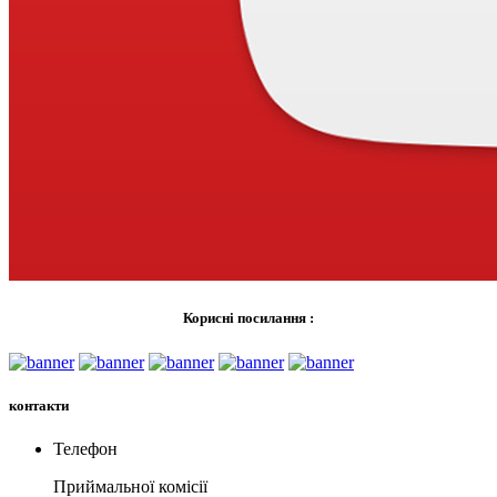
Корисні посилання :
контакти
Телефон
Приймальної комiсії