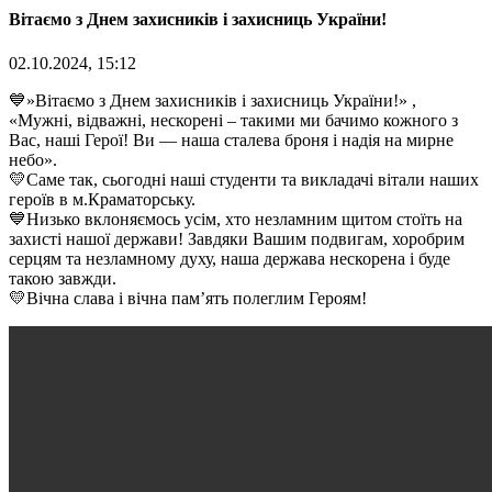
Вітаємо з Днем захисників і захисниць України!
02.10.2024, 15:12
💙»Вітаємо з Днем захисників і захисниць України!» ,
«Мужні, відважні, нескорені – такими ми бачимо кожного з
Вас, наші Герої! Ви — наша сталева броня і надія на мирне
небо».
💛Саме так, сьогодні наші студенти та викладачі вітали наших
героїв в м.Краматорську.
💙Низько вклоняємось усім, хто незламним щитом стоїть на
захисті нашої держави! Завдяки Вашим подвигам, хоробрим
серцям та незламному духу, наша держава нескорена і буде
такою завжди.
💛Вічна слава і вічна пам’ять полеглим Героям!