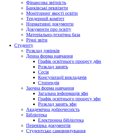
Фінансова звітність
Банківські реквізити
Моніторинг якості освіти
Тендерний комітет
Нормативні документи
Документи про освіту
Матеріально-технічна база
Річні звіти
Студенту
Розклад дзвінків
Денна форма навчання
Графік освітнього процесу дфн
Розклад занять
Сесія
Консультації викладачів
Стипендія
Заочна форма навчання
Загальна інформація зфн
Графік освітнього процесу зфн
Розклад занять зфн
Академічна доброчесність
Бібліотека
Електронна бібліотека
Перевірка документів
Студентське самоврядування