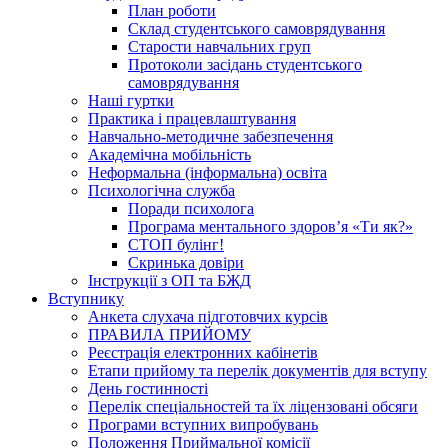
План роботи
Склад студентського самоврядування
Старости навчальних груп
Протоколи засідань студентського
самоврядування
Наші гуртки
Практика і працевлаштування
Навчально-методичне забезпечення
Академічна мобільність
Неформальна (інформальна) освіта
Психологічна служба
Поради психолога
Програма ментального здоров’я «Ти як?»
СТОП булінг!
Скринька довіри
Інструкції з ОП та БЖД
Вступнику
Анкета слухача підготовчих курсів
ПРАВИЛА ПРИЙОМУ
Реєстрація електронних кабінетів
Етапи прийому та перелік документів для вступу
День гостинності
Перелік спеціальностей та їх ліцензовані обсяги
Програми вступних випробувань
Положення Приймальної комісії