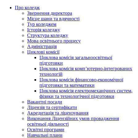
Про коледж
Звернення директора
Місце шани та вдячності
Тур коледжем
Історія коледжу
Структура коледжу
Мова освітнього процесу
Адміністрація
Циклові комісії
Циклова комісія загальноосвітньої
підготовки
Циклова комісія комп’ютерно-інтегрованих
технологій
Циклова комісія фінансово-економічної
підготовки та математики
Циклова комісія електромеханічних систем,
фізики та технологічної підготовки
Вакантні посади
Ліцензія та сертифікати
Акредитація та ліцензування
Виконання Ліцензійних умов провадження
освітньої діяльності
Освітні програми
Навчальні плани