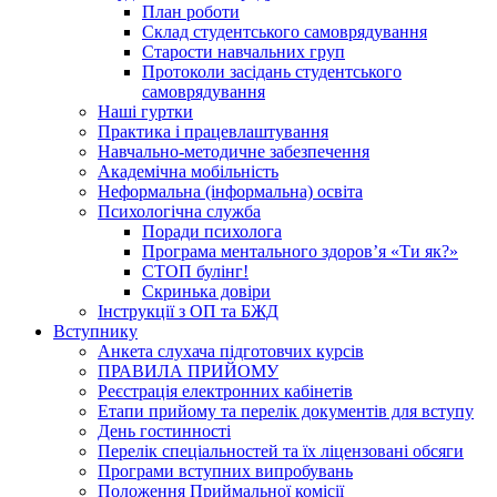
План роботи
Склад студентського самоврядування
Старости навчальних груп
Протоколи засідань студентського
самоврядування
Наші гуртки
Практика і працевлаштування
Навчально-методичне забезпечення
Академічна мобільність
Неформальна (інформальна) освіта
Психологічна служба
Поради психолога
Програма ментального здоров’я «Ти як?»
СТОП булінг!
Скринька довіри
Інструкції з ОП та БЖД
Вступнику
Анкета слухача підготовчих курсів
ПРАВИЛА ПРИЙОМУ
Реєстрація електронних кабінетів
Етапи прийому та перелік документів для вступу
День гостинності
Перелік спеціальностей та їх ліцензовані обсяги
Програми вступних випробувань
Положення Приймальної комісії