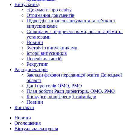
Випускнику
єДокумент про освіту
Отримання документів
Підрозділ з працевлаштування та зв’язків з
випускниками
Співпраця з підприємствами, організаціями та
установами
Новини
Зустрічі з випускниками
Історії випускників
Перелік вакансій
Рекрутинг
Рада директорів
Заклади фахової передвищої освіти Донецької
області
Дані про голів ОМО, РМО
План роботи Ради директорів, ОМО, РМО
Конкурси, конференції, олімпіади
Новини
Контакти
Новини
Оголошення
Віртуальна екскурсія