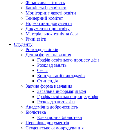
Фінансова звітність
Банківські реквізити
Моніторинг якості освіти
Тендерний комітет
Нормативні документи
Документи про освіту
Матеріально-технічна база
Річні звіти
Студенту
Розклад дзвінків
Денна форма навчання
Графік освітнього процесу дфн
Розклад занять
Сесія
Консультації викладачів
Стипендія
Заочна форма навчання
Загальна інформація зфн
Графік освітнього процесу зфн
Розклад занять зфн
Академічна доброчесність
Бібліотека
Електронна бібліотека
Перевірка документів
Студентське самоврядування