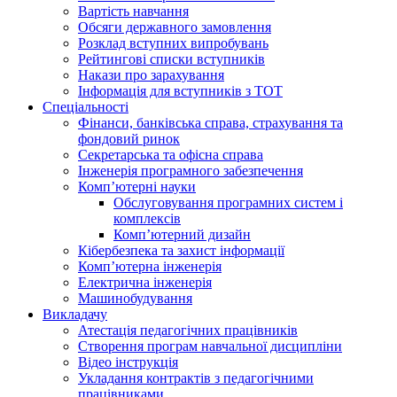
Вартість навчання
Обсяги державного замовлення
Розклад вступних випробувань
Рейтингові списки вступників
Накази про зарахування
Інформація для вступників з ТОТ
Спеціальності
Фінанси, банківська справа, страхування та
фондовий ринок
Секретарська та офісна справа
Інженерія програмного забезпечення
Комп’ютерні науки
Обслуговування програмних систем і
комплексів
Комп’ютерний дизайн
Кібербезпека та захист інформації
Комп’ютерна інженерія
Електрична інженерія
Машинобудування
Викладачу
Атестація педагогічних працівників
Створення програм навчальної дисципліни
Відео інструкція
Укладання контрактів з педагогічними
працівниками