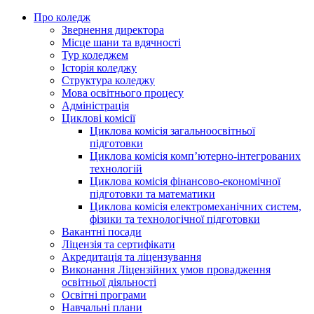
Про коледж
Звернення директора
Місце шани та вдячності
Тур коледжем
Історія коледжу
Структура коледжу
Мова освітнього процесу
Адміністрація
Циклові комісії
Циклова комісія загальноосвітньої
підготовки
Циклова комісія комп’ютерно-інтегрованих
технологій
Циклова комісія фінансово-економічної
підготовки та математики
Циклова комісія електромеханічних систем,
фізики та технологічної підготовки
Вакантні посади
Ліцензія та сертифікати
Акредитація та ліцензування
Виконання Ліцензійних умов провадження
освітньої діяльності
Освітні програми
Навчальні плани