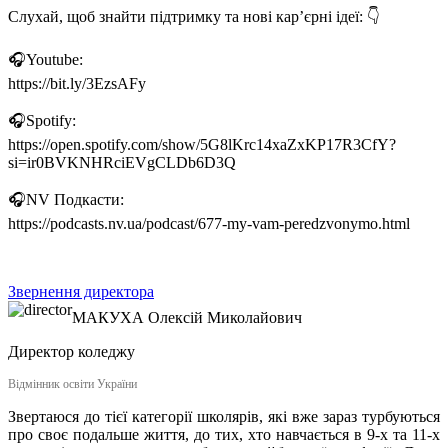
Слухай, щоб знайти підтримку та нові кар’єрні ідеї: 👇
🎧Youtube:
https://bit.ly/3EzsAFy
🎧Spotify:
https://open.spotify.com/show/5G8lKrc14xaZxKP17R3CfY?
si=ir0BVKNHRciEVgCLDb6D3Q
🎧NV Подкасти:
https://podcasts.nv.ua/podcast/677-my-vam-peredzvonymo.html
Звернення директора
МАКУХА
Олексій Миколайович
Директор коледжу
Відмінник освіти України
Звертаюся до тієї категорії школярів, які вже зараз турбуються
про своє подальше життя, до тих, хто навчається в 9-х та 11-х