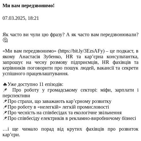
Ми вам передзвонимо!
07.03.2025, 18:21
Як часто ви чули цю фразу? А як часто вам передзвонювали?
🤔
«Ми вам передзвонимо» (https://bit.ly/3EzsAFy) – це подкаст, в
якому Анастасія Зубенко, HR та кар’єрна консультантка,
запрошує на чесну розмову підприємців, HR фахівців та
керівників поговорити про пошук людей, вакансії та секрети
успішного працевлаштування.
🔥Уже доступно 11 епізодів:
📌 Про роботу у громадському секторі: міфи, зарплати і
перспективи
📌Про страхи, що заважають кар’єрному розвитку
📌Про роботу в «нелегкій» легкій промисловості
📌Про чесність на співбесідах та екологічне звільнення
📌Про співбесіду електриків в рекламно-виробничому бізнесі
…і ще чимало порад від крутих фахівців про розвиток
кар’єри.