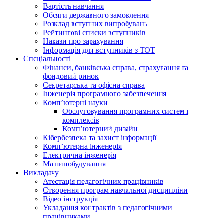
Вартість навчання
Обсяги державного замовлення
Розклад вступних випробувань
Рейтингові списки вступників
Накази про зарахування
Інформація для вступників з ТОТ
Спеціальності
Фінанси, банківська справа, страхування та
фондовий ринок
Секретарська та офісна справа
Інженерія програмного забезпечення
Комп’ютерні науки
Обслуговування програмних систем і
комплексів
Комп’ютерний дизайн
Кібербезпека та захист інформації
Комп’ютерна інженерія
Електрична інженерія
Машинобудування
Викладачу
Атестація педагогічних працівників
Створення програм навчальної дисципліни
Відео інструкція
Укладання контрактів з педагогічними
працівниками