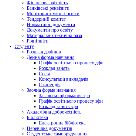
Фінансова звітність
Банківські реквізити
Моніторинг якості освіти
Тендерний комітет
Нормативні документи
Документи про освіту
Матеріально-технічна база
Річні звіти
Студенту
Розклад дзвінків
Денна форма навчання
Графік освітнього процесу дфн
Розклад занять
Сесія
Консультації викладачів
Стипендія
Заочна форма навчання
Загальна інформація зфн
Графік освітнього процесу зфн
Розклад занять зфн
Академічна доброчесність
Бібліотека
Електронна бібліотека
Перевірка документів
Студентське самоврядування