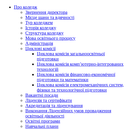
Про коледж
Звернення директора
Місце шани та вдячності
Тур коледжем
Історія коледжу
Структура коледжу
Мова освітнього процесу
Адміністрація
Циклові комісії
Циклова комісія загальноосвітньої
підготовки
Циклова комісія комп’ютерно-інтегрованих
технологій
Циклова комісія фінансово-економічної
підготовки та математики
Циклова комісія електромеханічних систем,
фізики та технологічної підготовки
Вакантні посади
Ліцензія та сертифікати
Акредитація та ліцензування
Виконання Ліцензійних умов провадження
освітньої діяльності
Освітні програми
Навчальні плани