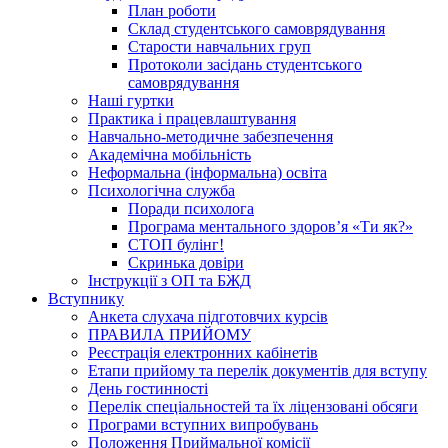
План роботи
Склад студентського самоврядування
Старости навчальних груп
Протоколи засідань студентського
самоврядування
Наші гуртки
Практика і працевлаштування
Навчально-методичне забезпечення
Академічна мобільність
Неформальна (інформальна) освіта
Психологічна служба
Поради психолога
Програма ментального здоров’я «Ти як?»
СТОП булінг!
Скринька довіри
Інструкції з ОП та БЖД
Вступнику
Анкета слухача підготовчих курсів
ПРАВИЛА ПРИЙОМУ
Реєстрація електронних кабінетів
Етапи прийому та перелік документів для вступу
День гостинності
Перелік спеціальностей та їх ліцензовані обсяги
Програми вступних випробувань
Положення Приймальної комісії