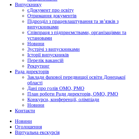
Випускнику
єДокумент про освіту
Отримання документів
Підрозділ з працевлаштування та зв’язків з
випускниками
Співпраця з підприємствами, організаціями та
установами
Новини
Зустрічі з випускниками
Історії випускників
Перелік вакансій
Рекрутинг
Рада директорів
Заклади фахової передвищої освіти Донецької
області
Дані про голів ОМО, РМО
План роботи Ради директорів, ОМО, РМО
Конкурси, конференції, олімпіади
Новини
Контакти
Новини
Оголошення
Віртуальна екскурсія