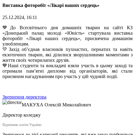
Виставка фоторобіт «Лікарі наших сердець»
25.12.2024, 16:11
💙До Всесвітнього дня домашніх тварин на сайті КЗ
«Донецький палац молоді «Юність» стартувала виставка
фоторобіт «Лікарі наших сердець», присвячена домашнім
улюбленцям.
💛Захід об’єднав власників пухнастих, пернатих та навіть
екзотичних тварин, які ділилися зворушливими моментами з
життя своїх чотирилапих друзів.
💙Наші студенти та викладачі взяли участь в цьому заході та
отримали пам’ятні дипломи від організаторів, які стали
приємним нагадуванням про участь у цій чудовій події.
Звернення директора
МАКУХА
Олексій Миколайович
Директор коледжу
Відмінник освіти України
Звертаюся до тієї категорії школярів, які вже зараз турбуються