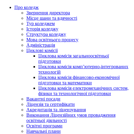
Про коледж
Звернення директора
Місце шани та вдячності
Тур коледжем
Історія коледжу
Структура коледжу
Мова освітнього процесу
Адміністрація
Циклові комісії
Циклова комісія загальноосвітньої
підготовки
Циклова комісія комп’ютерно-інтегрованих
технологій
Циклова комісія фінансово-економічної
підготовки та математики
Циклова комісія електромеханічних систем,
фізики та технологічної підготовки
Вакантні посади
Ліцензія та сертифікати
Акредитація та ліцензування
Виконання Ліцензійних умов провадження
освітньої діяльності
Освітні програми
Навчальні плани