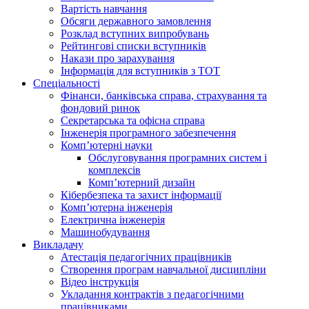
Вартість навчання
Обсяги державного замовлення
Розклад вступних випробувань
Рейтингові списки вступників
Накази про зарахування
Інформація для вступників з ТОТ
Спеціальності
Фінанси, банківська справа, страхування та
фондовий ринок
Секретарська та офісна справа
Інженерія програмного забезпечення
Комп’ютерні науки
Обслуговування програмних систем і
комплексів
Комп’ютерний дизайн
Кібербезпека та захист інформації
Комп’ютерна інженерія
Електрична інженерія
Машинобудування
Викладачу
Атестація педагогічних працівників
Створення програм навчальної дисципліни
Відео інструкція
Укладання контрактів з педагогічними
працівниками