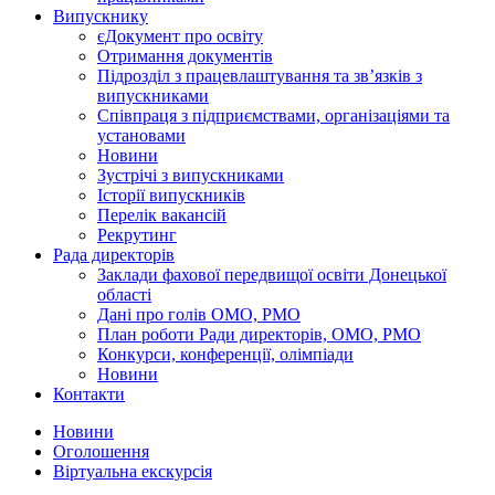
Випускнику
єДокумент про освіту
Отримання документів
Підрозділ з працевлаштування та зв’язків з
випускниками
Співпраця з підприємствами, організаціями та
установами
Новини
Зустрічі з випускниками
Історії випускників
Перелік вакансій
Рекрутинг
Рада директорів
Заклади фахової передвищої освіти Донецької
області
Дані про голів ОМО, РМО
План роботи Ради директорів, ОМО, РМО
Конкурси, конференції, олімпіади
Новини
Контакти
Новини
Оголошення
Віртуальна екскурсія