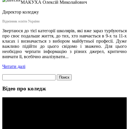
МАКУХА
Олексій Миколайович
Директор коледжу
Відмінник освіти України
Звертаюся до тієї категорії школярів, які вже зараз турбуються
про своє подальше життя, до тих, хто навчається в 9-х та 11-х
класах і визначається з вибором майбутньої професії. Дуже
важливо підійти до цього свідомо і зважено. Для цього
необхідно черпати інформацію з різних джерел, критично
вивчати її, всебічно аналізувати...
Читати далі
Найти:
Відео про коледж