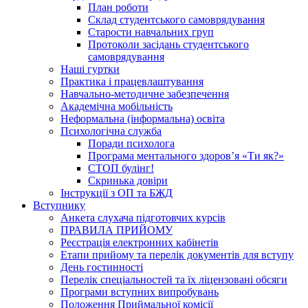
План роботи
Склад студентського самоврядування
Старости навчальних груп
Протоколи засідань студентського
самоврядування
Наші гуртки
Практика і працевлаштування
Навчально-методичне забезпечення
Академічна мобільність
Неформальна (інформальна) освіта
Психологічна служба
Поради психолога
Програма ментального здоров’я «Ти як?»
СТОП булінг!
Скринька довіри
Інструкції з ОП та БЖД
Вступнику
Анкета слухача підготовчих курсів
ПРАВИЛА ПРИЙОМУ
Реєстрація електронних кабінетів
Етапи прийому та перелік документів для вступу
День гостинності
Перелік спеціальностей та їх ліцензовані обсяги
Програми вступних випробувань
Положення Приймальної комісії