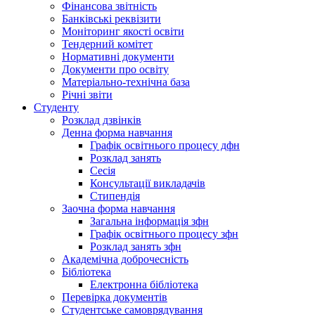
Фінансова звітність
Банківські реквізити
Моніторинг якості освіти
Тендерний комітет
Нормативні документи
Документи про освіту
Матеріально-технічна база
Річні звіти
Студенту
Розклад дзвінків
Денна форма навчання
Графік освітнього процесу дфн
Розклад занять
Сесія
Консультації викладачів
Стипендія
Заочна форма навчання
Загальна інформація зфн
Графік освітнього процесу зфн
Розклад занять зфн
Академічна доброчесність
Бібліотека
Електронна бібліотека
Перевірка документів
Студентське самоврядування