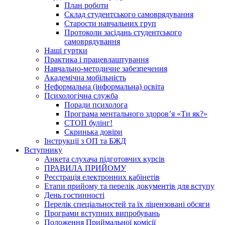
План роботи
Склад студентського самоврядування
Старости навчальних груп
Протоколи засідань студентського
самоврядування
Наші гуртки
Практика і працевлаштування
Навчально-методичне забезпечення
Академічна мобільність
Неформальна (інформальна) освіта
Психологічна служба
Поради психолога
Програма ментального здоров’я «Ти як?»
СТОП булінг!
Скринька довіри
Інструкції з ОП та БЖД
Вступнику
Анкета слухача підготовчих курсів
ПРАВИЛА ПРИЙОМУ
Реєстрація електронних кабінетів
Етапи прийому та перелік документів для вступу
День гостинності
Перелік спеціальностей та їх ліцензовані обсяги
Програми вступних випробувань
Положення Приймальної комісії