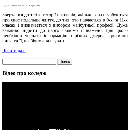
Відмінник освіти України
Звертаюся до тієї категорії школярів, які вже зараз турбуються
про своє подальше життя, до тих, хто навчається в 9-х та 11-х
класах і визначається з вибором майбутньої професії. Дуже
важливо підійти до цього свідомо і зважено. Для цього
необхідно черпати інформацію з різних джерел, критично
вивчати її, всебічно аналізувати...
Читати далі
Найти:
Відео про коледж