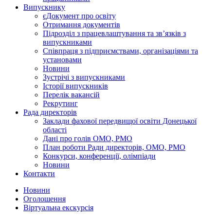
Випускнику
єДокумент про освіту
Отримання документів
Підрозділ з працевлаштування та зв’язків з
випускниками
Співпраця з підприємствами, організаціями та
установами
Новини
Зустрічі з випускниками
Історії випускників
Перелік вакансій
Рекрутинг
Рада директорів
Заклади фахової передвищої освіти Донецької
області
Дані про голів ОМО, РМО
План роботи Ради директорів, ОМО, РМО
Конкурси, конференції, олімпіади
Новини
Контакти
Новини
Оголошення
Віртуальна екскурсія