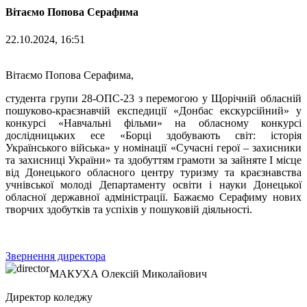
Вітаємо Попова Серафима
22.10.2024, 16:51
Вітаємо Попова Серафима,
студента групи 28-ОПС-23 з перемогою у Щорічній обласній
пошуково-краєзнавчій експедиції «Донбас екскурсійний» у
конкурсі «Навчальні фільми» на обласному конкурсі
дослідницьких есе «Борці здобувають світ: історія
Українського війська» у номінації «Сучасні герої – захисники
та захисниці України» та здобуттям грамоти за зайняте І місце
від Донецького обласного центру туризму та краєзнавства
учнівської молоді Департаменту освіти і науки Донецької
обласної державної адміністрації. Бажаємо Серафиму нових
творчих здобутків та успіхів у пошуковій діяльності.
Звернення директора
МАКУХА
Олексій Миколайович
Директор коледжу