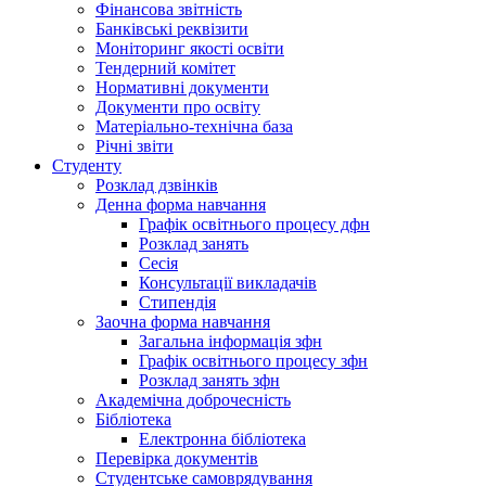
Фінансова звітність
Банківські реквізити
Моніторинг якості освіти
Тендерний комітет
Нормативні документи
Документи про освіту
Матеріально-технічна база
Річні звіти
Студенту
Розклад дзвінків
Денна форма навчання
Графік освітнього процесу дфн
Розклад занять
Сесія
Консультації викладачів
Стипендія
Заочна форма навчання
Загальна інформація зфн
Графік освітнього процесу зфн
Розклад занять зфн
Академічна доброчесність
Бібліотека
Електронна бібліотека
Перевірка документів
Студентське самоврядування