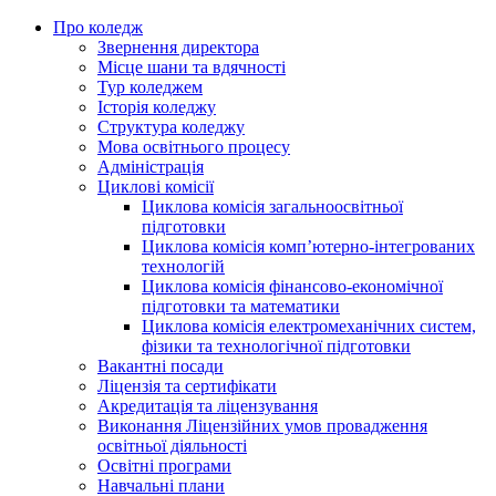
Про коледж
Звернення директора
Місце шани та вдячності
Тур коледжем
Історія коледжу
Структура коледжу
Мова освітнього процесу
Адміністрація
Циклові комісії
Циклова комісія загальноосвітньої
підготовки
Циклова комісія комп’ютерно-інтегрованих
технологій
Циклова комісія фінансово-економічної
підготовки та математики
Циклова комісія електромеханічних систем,
фізики та технологічної підготовки
Вакантні посади
Ліцензія та сертифікати
Акредитація та ліцензування
Виконання Ліцензійних умов провадження
освітньої діяльності
Освітні програми
Навчальні плани