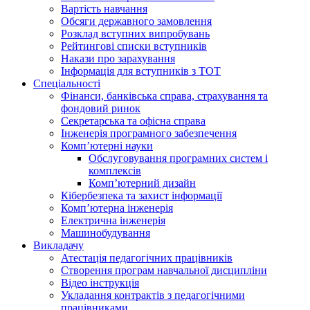
Вартість навчання
Обсяги державного замовлення
Розклад вступних випробувань
Рейтингові списки вступників
Накази про зарахування
Інформація для вступників з ТОТ
Спеціальності
Фінанси, банківська справа, страхування та
фондовий ринок
Секретарська та офісна справа
Інженерія програмного забезпечення
Комп’ютерні науки
Обслуговування програмних систем і
комплексів
Комп’ютерний дизайн
Кібербезпека та захист інформації
Комп’ютерна інженерія
Електрична інженерія
Машинобудування
Викладачу
Атестація педагогічних працівників
Створення програм навчальної дисципліни
Відео інструкція
Укладання контрактів з педагогічними
працівниками