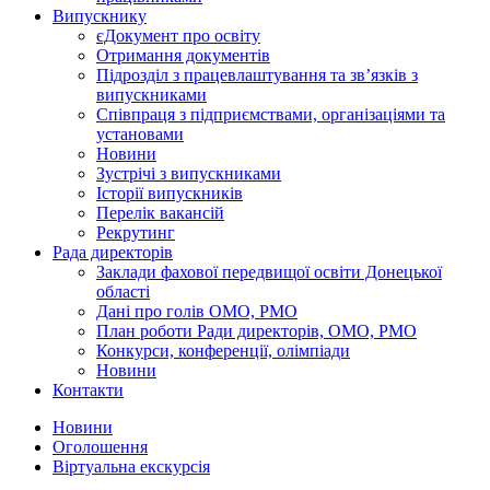
Випускнику
єДокумент про освіту
Отримання документів
Підрозділ з працевлаштування та зв’язків з
випускниками
Співпраця з підприємствами, організаціями та
установами
Новини
Зустрічі з випускниками
Історії випускників
Перелік вакансій
Рекрутинг
Рада директорів
Заклади фахової передвищої освіти Донецької
області
Дані про голів ОМО, РМО
План роботи Ради директорів, ОМО, РМО
Конкурси, конференції, олімпіади
Новини
Контакти
Новини
Оголошення
Віртуальна екскурсія