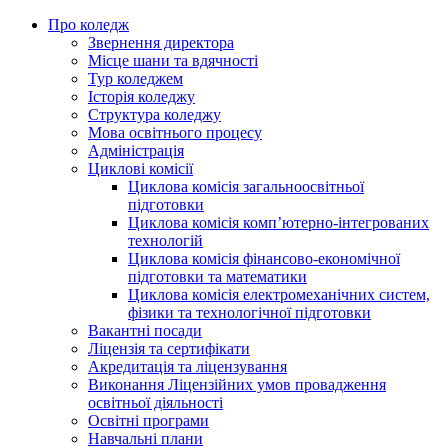
Про коледж
Звернення директора
Місце шани та вдячності
Тур коледжем
Історія коледжу
Структура коледжу
Мова освітнього процесу
Адміністрація
Циклові комісії
Циклова комісія загальноосвітньої
підготовки
Циклова комісія комп’ютерно-інтегрованих
технологій
Циклова комісія фінансово-економічної
підготовки та математики
Циклова комісія електромеханічних систем,
фізики та технологічної підготовки
Вакантні посади
Ліцензія та сертифікати
Акредитація та ліцензування
Виконання Ліцензійних умов провадження
освітньої діяльності
Освітні програми
Навчальні плани