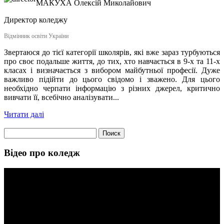
МАКУХА
Олексій Миколайович
Директор коледжу
Відмінник освіти України
Звертаюся до тієї категорії школярів, які вже зараз турбуються
про своє подальше життя, до тих, хто навчається в 9-х та 11-х
класах і визначається з вибором майбутньої професії. Дуже
важливо підійти до цього свідомо і зважено. Для цього
необхідно черпати інформацію з різних джерел, критично
вивчати її, всебічно аналізувати...
Читати далі
Найти:
Відео про коледж