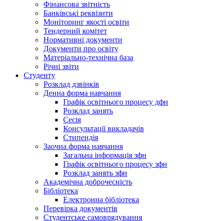
Фінансова звітність
Банківські реквізити
Моніторинг якості освіти
Тендерний комітет
Нормативні документи
Документи про освіту
Матеріально-технічна база
Річні звіти
Студенту
Розклад дзвінків
Денна форма навчання
Графік освітнього процесу дфн
Розклад занять
Сесія
Консультації викладачів
Стипендія
Заочна форма навчання
Загальна інформація зфн
Графік освітнього процесу зфн
Розклад занять зфн
Академічна доброчесність
Бібліотека
Електронна бібліотека
Перевірка документів
Студентське самоврядування