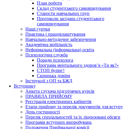
План роботи
Склад студентського самоврядування
Старости навчальних груп
Протоколи засідань студентського
самоврядування
Наші гуртки
Практика і працевлаштування
Навчально-методичне забезпечення
Академічна мобільність
Неформальна (інформальна) освіта
Психологічна служба
Поради психолога
Програма ментального здоров’я «Ти як?»
СТОП булінг!
Скринька довіри
Інструкції з ОП та БЖД
Вступнику
Анкета слухача підготовчих курсів
ПРАВИЛА ПРИЙОМУ
Реєстрація електронних кабінетів
Етапи прийому та перелік документів для вступу
День гостинності
Перелік спеціальностей та їх ліцензовані обсяги
Програми вступних випробувань
Положення Приймальної комісії