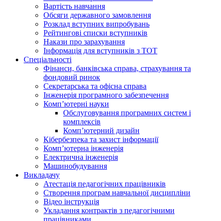
Вартість навчання
Обсяги державного замовлення
Розклад вступних випробувань
Рейтингові списки вступників
Накази про зарахування
Інформація для вступників з ТОТ
Спеціальності
Фінанси, банківська справа, страхування та
фондовий ринок
Секретарська та офісна справа
Інженерія програмного забезпечення
Комп’ютерні науки
Обслуговування програмних систем і
комплексів
Комп’ютерний дизайн
Кібербезпека та захист інформації
Комп’ютерна інженерія
Електрична інженерія
Машинобудування
Викладачу
Атестація педагогічних працівників
Створення програм навчальної дисципліни
Відео інструкція
Укладання контрактів з педагогічними
працівниками