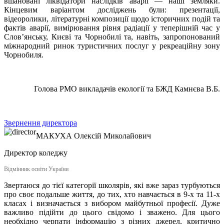
вшановані ліквідатори наслідків аварії — наші земляки.
Кінцевим варіантом досліджень були: презентації,
відеоролики, літературні композиції щодо історичних подій та
фактів аварії, вимірювання рівня радіації у теперішній час у
Слов’янську, Києві та Чорнобилі та, навіть, запропонований
міжнародний ринок туристичних послуг у рекреаційну зону
Чорнобиля.
Голова РМО викладачів екології та БЖД Камнєва В.Б.
Звернення директора
МАКУХА
Олексій Миколайович
Директор коледжу
Відмінник освіти України
Звертаюся до тієї категорії школярів, які вже зараз турбуються
про своє подальше життя, до тих, хто навчається в 9-х та 11-х
класах і визначається з вибором майбутньої професії. Дуже
важливо підійти до цього свідомо і зважено. Для цього
необхідно черпати інформацію з різних джерел, критично