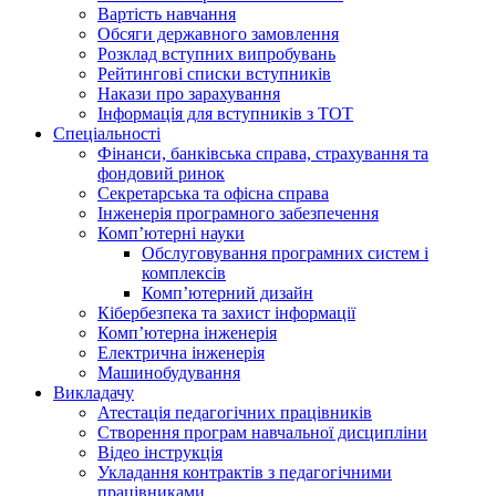
Вартість навчання
Обсяги державного замовлення
Розклад вступних випробувань
Рейтингові списки вступників
Накази про зарахування
Інформація для вступників з ТОТ
Спеціальності
Фінанси, банківська справа, страхування та
фондовий ринок
Секретарська та офісна справа
Інженерія програмного забезпечення
Комп’ютерні науки
Обслуговування програмних систем і
комплексів
Комп’ютерний дизайн
Кібербезпека та захист інформації
Комп’ютерна інженерія
Електрична інженерія
Машинобудування
Викладачу
Атестація педагогічних працівників
Створення програм навчальної дисципліни
Відео інструкція
Укладання контрактів з педагогічними
працівниками