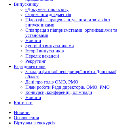
Випускнику
єДокумент про освіту
Отримання документів
Підрозділ з працевлаштування та зв’язків з
випускниками
Співпраця з підприємствами, організаціями та
установами
Новини
Зустрічі з випускниками
Історії випускників
Перелік вакансій
Рекрутинг
Рада директорів
Заклади фахової передвищої освіти Донецької
області
Дані про голів ОМО, РМО
План роботи Ради директорів, ОМО, РМО
Конкурси, конференції, олімпіади
Новини
Контакти
Новини
Оголошення
Віртуальна екскурсія