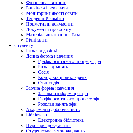
Фінансова звітність
Банківські реквізити
Моніторинг якості освіти
Тендерний комітет
Нормативні документи
Документи про освіту
Матеріально-технічна база
Річні звіти
Студенту
Розклад дзвінків
Денна форма навчання
Графік освітнього процесу дфн
Розклад занять
Сесія
Консультації викладачів
Стипендія
Заочна форма навчання
Загальна інформація зфн
Графік освітнього процесу зфн
Розклад занять зфн
Академічна доброчесність
Бібліотека
Електронна бібліотека
Перевірка документів
Студентське самоврядування