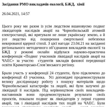
Засідання РМО викладачів екології, БЖД, хімії
26.04.2021, 14:57
Цього року ми разом із усім людством вшановуємо подвиг
ліквідаторів наслідків аварії на Чорнобильській атомній
електростанції, які врятували не лише українську землю, а й
усе людство від поширення смертельної небезпеки
некерованої ядерної стихії. З цієї нагоди 23.04.21 на засіданні
регіонального методичного об’єднання викладачів екології та
БЖД у режимі онлайн відбулася науково-практична
конференція «Подвиг учасників ліквідації наслідків аварії на
ЧАЕС» за участю студентів закладів фахової передвищої
освіти Краматорсько-Слов’янського регіону.
Брали участь у конференції 24 студенти, було підключено до
конференції 43 учасника. Усі доповідачі продемонстрували
велику дослідницьку роботу з пошуку матеріалів щодо
Чорнобильської катастрофи та людей, які були залучені до
ліквідації її наслідків. Під керівництвом своїх викладачів-
наставників вони продемонстрували результати своїх
проєктів, показали подвиг як ліквідаторів у перші години
аварії, так і ліквідації наслідків тих подій на ЧАЕС. Були