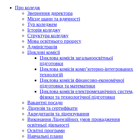
Про коледж
Звернення директора
Місце шани та вдячності
Тур коледжем
Історія коледжу
Структура коледжу
Мова освітнього процесу
Адміністрація
Циклові комісії
Циклова комісія загальноосвітньої
підготовки
Циклова комісія комп’ютерно-інтегрованих
технологій
Циклова комісія фінансово-економічної
підготовки та математики
Циклова комісія електромеханічних систем,
фізики та технологічної підготовки
Вакантні посади
Ліцензія та сертифікати
Акредитація та ліцензування
Виконання Ліцензійних умов провадження
освітньої діяльності
Освітні програми
Навчальні плани