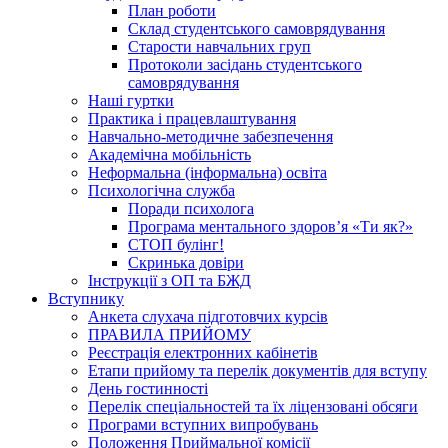
План роботи
Склад студентського самоврядування
Старости навчальних груп
Протоколи засідань студентського
самоврядування
Наші гуртки
Практика і працевлаштування
Навчально-методичне забезпечення
Академічна мобільність
Неформальна (інформальна) освіта
Психологічна служба
Поради психолога
Програма ментального здоров’я «Ти як?»
СТОП булінг!
Скринька довіри
Інструкції з ОП та БЖД
Вступнику
Анкета слухача підготовчих курсів
ПРАВИЛА ПРИЙОМУ
Реєстрація електронних кабінетів
Етапи прийому та перелік документів для вступу
День гостинності
Перелік спеціальностей та їх ліцензовані обсяги
Програми вступних випробувань
Положення Приймальної комісії