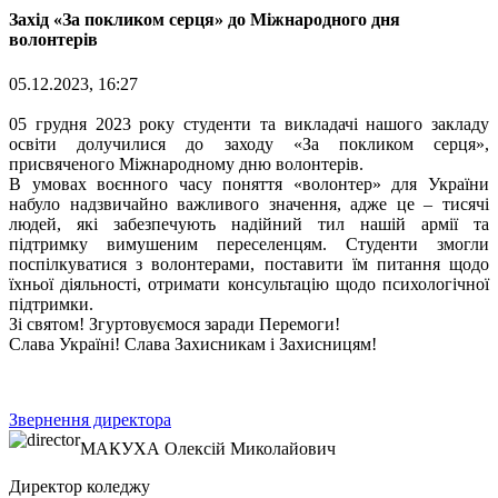
Захід «За покликом серця» до Міжнародного дня
волонтерів
05.12.2023, 16:27
05 грудня 2023 року студенти та викладачі нашого закладу
освіти долучилися до заходу «За покликом серця»,
присвяченого Міжнародному дню волонтерів.
В умовах воєнного часу поняття «волонтер» для України
набуло надзвичайно важливого значення, адже це – тисячі
людей, які забезпечують надійний тил нашій армії та
підтримку вимушеним переселенцям. Студенти змогли
поспілкуватися з волонтерами, поставити їм питання щодо
їхньої діяльності, отримати консультацію щодо психологічної
підтримки.
Зі святом! Згуртовуємося заради Перемоги!
Слава Україні! Слава Захисникам і Захисницям!
Звернення директора
МАКУХА
Олексій Миколайович
Директор коледжу