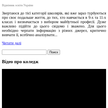
Відмінник освіти України
Звертаюся до тієї категорії школярів, які вже зараз турбуються
про своє подальше життя, до тих, хто навчається в 9-х та 11-х
класах і визначається з вибором майбутньої професії. Дуже
важливо підійти до цього свідомо і зважено. Для цього
необхідно черпати інформацію з різних джерел, критично
вивчати її, всебічно аналізувати...
Читати далі
Найти:
Відео про коледж