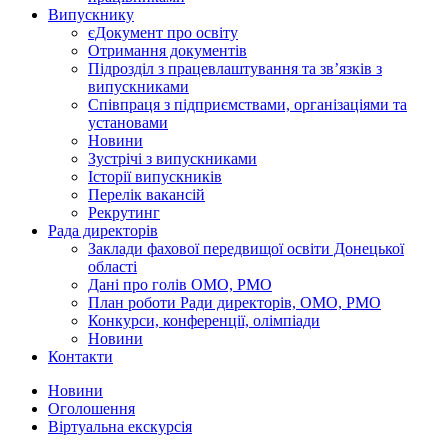
Випускнику
єДокумент про освіту
Отримання документів
Підрозділ з працевлаштування та зв’язків з
випускниками
Співпраця з підприємствами, організаціями та
установами
Новини
Зустрічі з випускниками
Історії випускників
Перелік вакансій
Рекрутинг
Рада директорів
Заклади фахової передвищої освіти Донецької
області
Дані про голів ОМО, РМО
План роботи Ради директорів, ОМО, РМО
Конкурси, конференції, олімпіади
Новини
Контакти
Новини
Оголошення
Віртуальна екскурсія