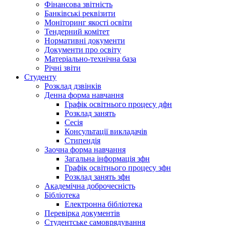
Фінансова звітність
Банківські реквізити
Моніторинг якості освіти
Тендерний комітет
Нормативні документи
Документи про освіту
Матеріально-технічна база
Річні звіти
Студенту
Розклад дзвінків
Денна форма навчання
Графік освітнього процесу дфн
Розклад занять
Сесія
Консультації викладачів
Стипендія
Заочна форма навчання
Загальна інформація зфн
Графік освітнього процесу зфн
Розклад занять зфн
Академічна доброчесність
Бібліотека
Електронна бібліотека
Перевірка документів
Студентське самоврядування