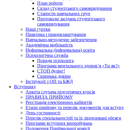
План роботи
Склад студентського самоврядування
Старости навчальних груп
Протоколи засідань студентського
самоврядування
Наші гуртки
Практика і працевлаштування
Навчально-методичне забезпечення
Академічна мобільність
Неформальна (інформальна) освіта
Психологічна служба
Поради психолога
Програма ментального здоров’я «Ти як?»
СТОП булінг!
Скринька довіри
Інструкції з ОП та БЖД
Вступнику
Анкета слухача підготовчих курсів
ПРАВИЛА ПРИЙОМУ
Реєстрація електронних кабінетів
Етапи прийому та перелік документів для вступу
День гостинності
Перелік спеціальностей та їх ліцензовані обсяги
Програми вступних випробувань
Положення Приймальної комісії