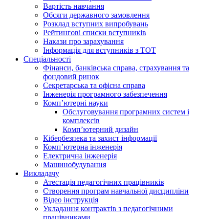
Вартість навчання
Обсяги державного замовлення
Розклад вступних випробувань
Рейтингові списки вступників
Накази про зарахування
Інформація для вступників з ТОТ
Спеціальності
Фінанси, банківська справа, страхування та
фондовий ринок
Секретарська та офісна справа
Інженерія програмного забезпечення
Комп’ютерні науки
Обслуговування програмних систем і
комплексів
Комп’ютерний дизайн
Кібербезпека та захист інформації
Комп’ютерна інженерія
Електрична інженерія
Машинобудування
Викладачу
Атестація педагогічних працівників
Створення програм навчальної дисципліни
Відео інструкція
Укладання контрактів з педагогічними
працівниками