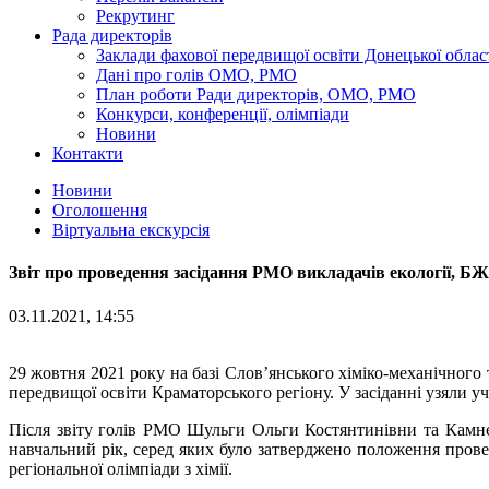
Рекрутинг
Рада директорів
Заклади фахової передвищої освіти Донецької облас
Дані про голів ОМО, РМО
План роботи Ради директорів, ОМО, РМО
Конкурси, конференції, олімпіади
Новини
Контакти
Новини
Оголошення
Віртуальна екскурсія
Звіт про проведення засідання РМО викладачів екології, БЖД
03.11.2021, 14:55
29 жовтня 2021 року на базі Слов’янського хіміко-механічного т
передвищої освіти Краматорського регіону. У засіданні узяли уч
Після звіту голів РМО Шульги Ольги Костянтинівни та Камнє
навчальний рік, серед яких було затверджено положення прове
регіональної олімпіади з хімії.