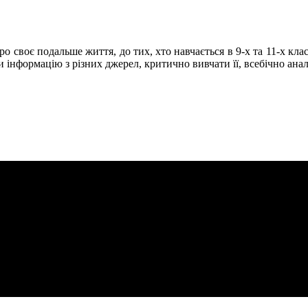
 про своє подальше життя, до тих, хто навчається в 9-х та 11-х кл
и інформацію з різних джерел, критично вивчати її, всебічно аналі