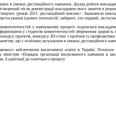
анять в умовах дистанційного навчання. Досвід роботи виклад
оворений після демонстрації викладачем свого заняття в режимі 
 творчих уроків 2021: дистанційний виклик». Зацікавили викла
 застосування ігрових технологій: лабіринт, хто перший, застос
 компетентностей у навчальному процесі» поділилася викладач
ормування у студентів компетентностей збереження здоров’я, бо
конкурсу проєктів, конкурсу 3D-стіни з проблем та профілактики
аняттях, що є особливо актуальним в умовах дистанційного навч
авового забезпечення інклюзивної освіти в Україні. Психолог
міністрів «Порядок організації інклюзивного навчання в закл
 її адаптації до освітнього процесу.