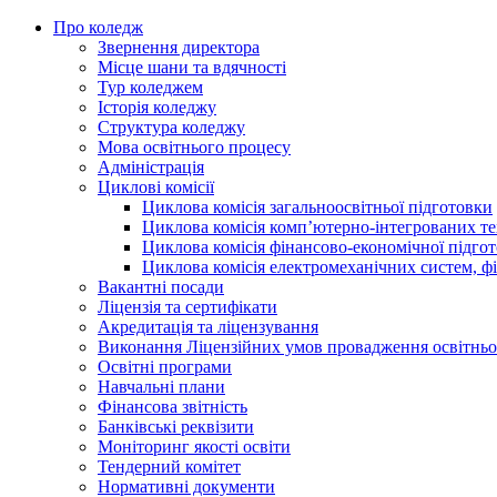
Про коледж
Звернення директора
Місце шани та вдячності
Тур коледжем
Історія коледжу
Структура коледжу
Мова освітнього процесу
Адміністрація
Циклові комісії
Циклова комісія загальноосвітньої підготовки
Циклова комісія комп’ютерно-інтегрованих т
Циклова комісія фінансово-економічної підго
Циклова комісія електромеханічних систем, фі
Вакантні посади
Ліцензія та сертифікати
Акредитація та ліцензування
Виконання Ліцензійних умов провадження освітньої
Освітні програми
Навчальні плани
Фінансова звітність
Банківські реквізити
Моніторинг якості освіти
Тендерний комітет
Нормативні документи