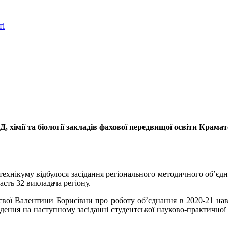
ті
, хімії та біології закладів фахової передвищої освіти Крамат
ехнікуму відбулося засідання регіонального методичного об’єднан
асть 32 викладача регіону.
вої Валентини Борисівни про роботу об’єднання в 2020-21 нав
дення на наступному засіданні студентської науково-практично