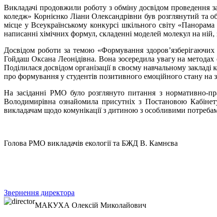
Викладачі продовжили роботу з обміну досвідом проведення з
коледж» Корнієнко Ліани Олександрівни був розглянутий та обг
місце у Всеукраїнському конкурсі шкільного світу «Панорама
написанні хімічних формул, складенні моделей молекул на ній,
Досвідом роботи за темою «Формування здоров’язберігаючих
Гойдаш Оксана Леонідівна. Вона зосередила увагу на методах ф
Поділилася досвідом організації в своєму навчальному закладі 
про формування у студентів позитивного емоційного стану на з
На засіданні РМО було розглянуто питання з нормативно-пр
Володимирівна ознайомила присутніх з Постановою Кабінету 
викладачам щодо комунікації з дитиною з особливими потребами,
Голова РМО викладачів екології та БЖД В. Камнєва
Звернення директора
МАКУХА
Олексій Миколайович