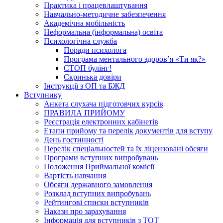
Практика і працевлаштування
Навчально-методичне забезпечення
Академічна мобільність
Неформальна (інформальна) освіта
Психологічна служба
Поради психолога
Програма ментального здоров’я «Ти як?»
СТОП булінг!
Скринька довіри
Інструкції з ОП та БЖД
Вступнику
Анкета слухача підготовчих курсів
ПРАВИЛА ПРИЙОМУ
Реєстрація електронних кабінетів
Етапи прийому та перелік документів для вступу
День гостинності
Перелік спеціальностей та їх ліцензовані обсяги
Програми вступних випробувань
Положення Приймальної комісії
Вартість навчання
Обсяги державного замовлення
Розклад вступних випробувань
Рейтингові списки вступників
Накази про зарахування
Інформація для вступників з ТОТ