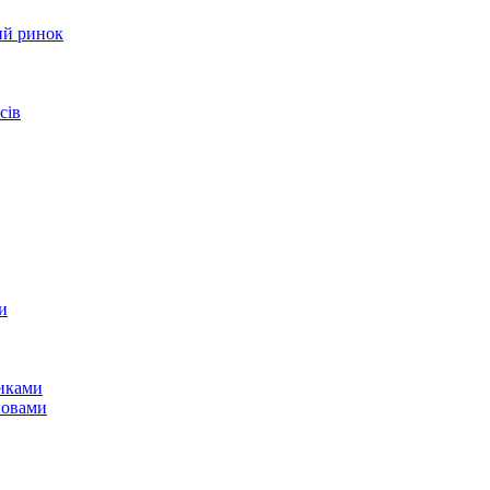
ий ринок
сів
и
никами
новами