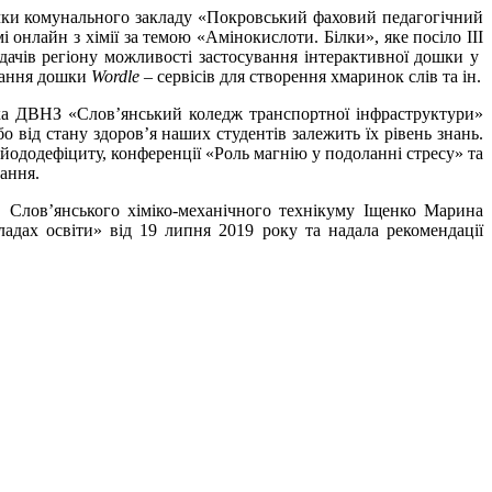
ачки комунального закладу «Покровський фаховий педагогічний
онлайн з хімії за темою «Амінокислоти. Білки», яке посіло ІІІ
дачів регіону можливості застосування інтерактивної дошки у
ування дошки
Wordle
– сервісів для створення хмаринок слів та ін.
ка ДВНЗ «Слов’янський коледж транспортної інфраструктури»
 від стану здоров’я наших студентів залежить їх рівень знань.
 йододефіциту, конференції «Роль магнію у подоланні стресу» та
ання.
 Слов’янського хіміко-механічного технікуму Іщенко Марина
адах освіти» від 19 липня 2019 року та надала рекомендації