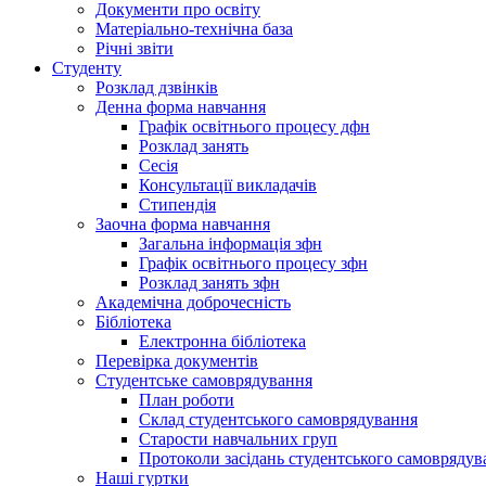
Документи про освіту
Матеріально-технічна база
Річні звіти
Студенту
Розклад дзвінків
Денна форма навчання
Графік освітнього процесу дфн
Розклад занять
Сесія
Консультації викладачів
Стипендія
Заочна форма навчання
Загальна інформація зфн
Графік освітнього процесу зфн
Розклад занять зфн
Академічна доброчесність
Бібліотека
Електронна бібліотека
Перевірка документів
Студентське самоврядування
План роботи
Склад студентського самоврядування
Старости навчальних груп
Протоколи засідань студентського самоврядув
Наші гуртки