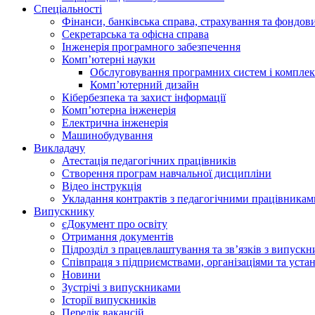
Спеціальності
Фінанси, банківська справа, страхування та фондов
Секретарська та офісна справа
Інженерія програмного забезпечення
Комп’ютерні науки
Обслуговування програмних систем і комплек
Комп’ютерний дизайн
Кібербезпека та захист інформації
Комп’ютерна інженерія
Електрична інженерія
Машинобудування
Викладачу
Атестація педагогічних працівників
Створення програм навчальної дисципліни
Відео інструкція
Укладання контрактів з педагогічними працівникам
Випускнику
єДокумент про освіту
Отримання документів
Підрозділ з працевлаштування та зв’язків з випуск
Співпраця з підприємствами, організаціями та уста
Новини
Зустрічі з випускниками
Історії випускників
Перелік вакансій