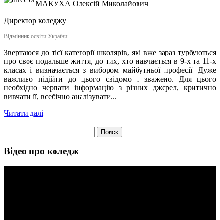
МАКУХА
Олексій Миколайович
Директор коледжу
Відмінник освіти України
Звертаюся до тієї категорії школярів, які вже зараз турбуються
про своє подальше життя, до тих, хто навчається в 9-х та 11-х
класах і визначається з вибором майбутньої професії. Дуже
важливо підійти до цього свідомо і зважено. Для цього
необхідно черпати інформацію з різних джерел, критично
вивчати її, всебічно аналізувати...
Читати далі
Найти:
Відео про коледж