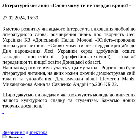
Літературні читання «Слово чому ти не твердая криця?»
27.02.2024, 15:39
З метою розвитку читацького інтересу та виховання любові до
літературного слова, розширення знань про творчість Лесі
Українки КЗ «Донецький Палац Молоді «Юність»проводив
літературні читання «Слово чому ти не твердая криця?» до
Дня народження Лесі Українки серед здобувачів освіти
закладів професійної (професійно-технічної), фахової
передвищої та вищої освіти Донецької області.
Наш заклад освіти взяв участь у цьому заході. Родзинкою були
літературні читання, на яких кожен охочий демонстрував свій
талант та уподобання. Декламували вірші Шемегон Марія,
Михайлюкова Анна та Савченко Андрій гр.200-КБ-22.
Щиро дякуємо викладачам які заохочують молодь до вивчення
нашого культурного спадку та студентам. Бажаємо нових
творчих досягнень!
Звернення директора