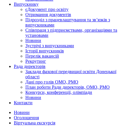
Випускнику
єДокумент про освіту
Отримання документів
Підрозділ з працевлаштування та зв’язків з
випускниками
Співпраця з підприємствами, організаціями та
установами
Новини
Зустрічі з випускниками
Історії випускників
Перелік вакансій
Рекрутинг
Рада директорів
Заклади фахової передвищої освіти Донецької
області
Дані про голів ОМО, РМО
План роботи Ради директорів, ОМО, РМО
Конкурси, конференції, олімпіади
Новини
Контакти
Новини
Оголошення
Віртуальна екскурсія