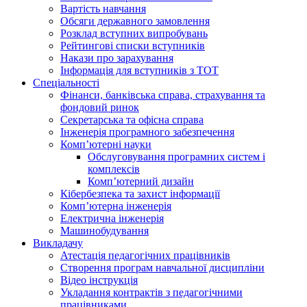
Вартість навчання
Обсяги державного замовлення
Розклад вступних випробувань
Рейтингові списки вступників
Накази про зарахування
Інформація для вступників з ТОТ
Спеціальності
Фінанси, банківська справа, страхування та
фондовий ринок
Секретарська та офісна справа
Інженерія програмного забезпечення
Комп’ютерні науки
Обслуговування програмних систем і
комплексів
Комп’ютерний дизайн
Кібербезпека та захист інформації
Комп’ютерна інженерія
Електрична інженерія
Машинобудування
Викладачу
Атестація педагогічних працівників
Створення програм навчальної дисципліни
Відео інструкція
Укладання контрактів з педагогічними
працівниками