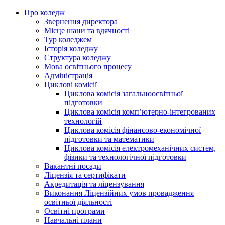
Про коледж
Звернення директора
Місце шани та вдячності
Тур коледжем
Історія коледжу
Структура коледжу
Мова освітнього процесу
Адміністрація
Циклові комісії
Циклова комісія загальноосвітньої
підготовки
Циклова комісія комп’ютерно-інтегрованих
технологій
Циклова комісія фінансово-економічної
підготовки та математики
Циклова комісія електромеханічних систем,
фізики та технологічної підготовки
Вакантні посади
Ліцензія та сертифікати
Акредитація та ліцензування
Виконання Ліцензійних умов провадження
освітньої діяльності
Освітні програми
Навчальні плани