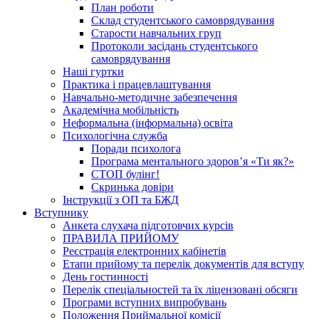
План роботи
Склад студентського самоврядування
Старости навчальних груп
Протоколи засідань студентського
самоврядування
Наші гуртки
Практика і працевлаштування
Навчально-методичне забезпечення
Академічна мобільність
Неформальна (інформальна) освіта
Психологічна служба
Поради психолога
Програма ментального здоров’я «Ти як?»
СТОП булінг!
Скринька довіри
Інструкції з ОП та БЖД
Вступнику
Анкета слухача підготовчих курсів
ПРАВИЛА ПРИЙОМУ
Реєстрація електронних кабінетів
Етапи прийому та перелік документів для вступу
День гостинності
Перелік спеціальностей та їх ліцензовані обсяги
Програми вступних випробувань
Положення Приймальної комісії