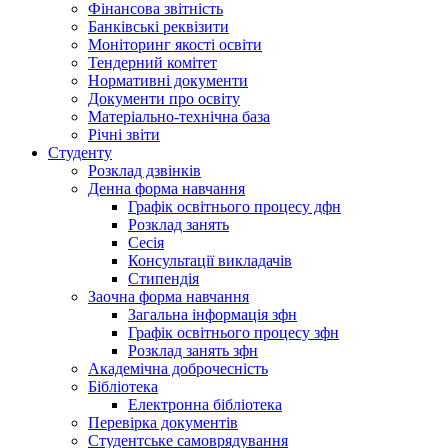
Фінансова звітність
Банківські реквізити
Моніторинг якості освіти
Тендерний комітет
Нормативні документи
Документи про освіту
Матеріально-технічна база
Річні звіти
Студенту
Розклад дзвінків
Денна форма навчання
Графік освітнього процесу дфн
Розклад занять
Сесія
Консультації викладачів
Стипендія
Заочна форма навчання
Загальна інформація зфн
Графік освітнього процесу зфн
Розклад занять зфн
Академічна доброчесність
Бібліотека
Електронна бібліотека
Перевірка документів
Студентське самоврядування