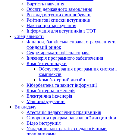
Вартість навчання
Обсяги державного замовлення
Розклад вступних випробувань
Рейтингові списки вступників
Накази про зарахування
Інформація для вступників з ТОТ
Спеціальності
Фінанси, банківська справа, страхування та
фондовий ринок
Секретарська та офісна справа
Інженерія програмного забезпечення
Комп’ютерні науки
Обслуговування програмних систем і
комплексів
Комп’ютерний дизайн
Кібербезпека та захист інформації
Комп’ютерна інженерія
Електрична інженерія
Машинобудування
Викладачу
Атестація педагогічних працівників
Створення програм навчальної дисципліни
Відео інструкція
Укладання контрактів з педагогічними
працівниками