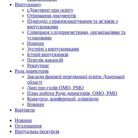
Випускнику
єДокумент про освіту
Отримання документів
Підрозділ з працевлаштування та зв’язків з
випускниками
Співпраця з підприємствами, організаціями та
установами
Новини
Зустрічі з випускниками
Історії випускників
Перелік вакансій
Рекрутинг
Рада директорів
Заклади фахової передвищої освіти Донецької
області
Дані про голів ОМО, РМО
План роботи Ради директорів, ОМО, РМО
Конкурси, конференції, олімпіади
Новини
Контакти
Новини
Оголошення
Віртуальна екскурсія