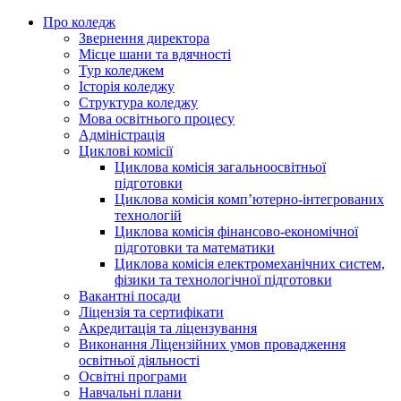
Про коледж
Звернення директора
Місце шани та вдячності
Тур коледжем
Історія коледжу
Структура коледжу
Мова освітнього процесу
Адміністрація
Циклові комісії
Циклова комісія загальноосвітньої
підготовки
Циклова комісія комп’ютерно-інтегрованих
технологій
Циклова комісія фінансово-економічної
підготовки та математики
Циклова комісія електромеханічних систем,
фізики та технологічної підготовки
Вакантні посади
Ліцензія та сертифікати
Акредитація та ліцензування
Виконання Ліцензійних умов провадження
освітньої діяльності
Освітні програми
Навчальні плани