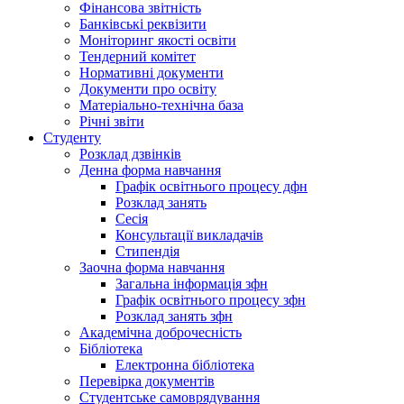
Фінансова звітність
Банківські реквізити
Моніторинг якості освіти
Тендерний комітет
Нормативні документи
Документи про освіту
Матеріально-технічна база
Річні звіти
Студенту
Розклад дзвінків
Денна форма навчання
Графік освітнього процесу дфн
Розклад занять
Сесія
Консультації викладачів
Стипендія
Заочна форма навчання
Загальна інформація зфн
Графік освітнього процесу зфн
Розклад занять зфн
Академічна доброчесність
Бібліотека
Електронна бібліотека
Перевірка документів
Студентське самоврядування