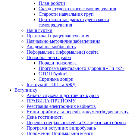
План роботи
Склад студентського самоврядування
Старости навчальних груп
Протоколи засідань студентського
самоврядування
Наші гуртки
Практика і працевлаштування
Навчально-методичне забезпечення
Академічна мобільність
Неформальна (інформальна) освіта
Психологічна служба
Поради психолога
Програма ментального здоров’я «Ти як?»
СТОП булінг!
Скринька довіри
Інструкції з ОП та БЖД
Вступнику
Анкета слухача підготовчих курсів
ПРАВИЛА ПРИЙОМУ
Реєстрація електронних кабінетів
Етапи прийому та перелік документів для вступу
День гостинності
Перелік спеціальностей та їх ліцензовані обсяги
Програми вступних випробувань
Положення Приймальної комісії