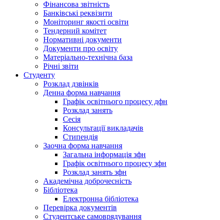
Фінансова звітність
Банківські реквізити
Моніторинг якості освіти
Тендерний комітет
Нормативні документи
Документи про освіту
Матеріально-технічна база
Річні звіти
Студенту
Розклад дзвінків
Денна форма навчання
Графік освітнього процесу дфн
Розклад занять
Сесія
Консультації викладачів
Стипендія
Заочна форма навчання
Загальна інформація зфн
Графік освітнього процесу зфн
Розклад занять зфн
Академічна доброчесність
Бібліотека
Електронна бібліотека
Перевірка документів
Студентське самоврядування