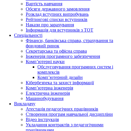
Вартість навчання
Обсяги державного замовлення
Розклад вступних випробувань
Рейтингові списки вступників
Накази про зарахування
Інформація для вступників з ТОТ
Спеціальності
Фінанси, банківська справа, страхування та
фондовий ринок
Секретарська та офісна справа
Інженерія програмного забезпечення
Комп’ютерні науки
Обслуговування програмних систем і
комплексів
Комп’ютерний дизайн
Кібербезпека та захист інформації
Комп’ютерна інженерія
Електрична інженерія
Машинобудування
Викладачу
Атестація педагогічних працівників
Створення програм навчальної дисципліни
Відео інструкція
Укладання контрактів з педагогічними
працівниками