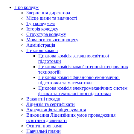
Про коледж
Звернення директора
Місце шани та вдячності
Тур коледжем
Історія коледжу
Структура коледжу
Мова освітнього процесу
Адміністрація
Циклові комісії
Циклова комісія загальноосвітньої
підготовки
Циклова комісія комп’ютерно-інтегрованих
технологій
Циклова комісія фінансово-економічної
підготовки та математики
Циклова комісія електромеханічних систем,
фізики та технологічної підготовки
Вакантні посади
Ліцензія та сертифікати
Акредитація та ліцензування
Виконання Ліцензійних умов провадження
освітньої діяльності
Освітні програми
Навчальні плани