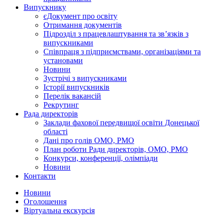
Випускнику
єДокумент про освіту
Отримання документів
Підрозділ з працевлаштування та зв’язків з
випускниками
Співпраця з підприємствами, організаціями та
установами
Новини
Зустрічі з випускниками
Історії випускників
Перелік вакансій
Рекрутинг
Рада директорів
Заклади фахової передвищої освіти Донецької
області
Дані про голів ОМО, РМО
План роботи Ради директорів, ОМО, РМО
Конкурси, конференції, олімпіади
Новини
Контакти
Новини
Оголошення
Віртуальна екскурсія