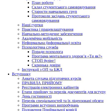
План роботи
Склад студентського самоврядування
Старости навчальних груп
Протоколи засідань студентського
самоврядування
Наші гуртки
Практика і працевлаштування
Навчально-методичне забезпечення
Академічна мобільність
Неформальна (інформальна) освіта
Психологічна служба
Поради психолога
Програма ментального здоров’я «Ти як?»
СТОП булінг!
Скринька довіри
Інструкції з ОП та БЖД
Вступнику
Анкета слухача підготовчих курсів
ПРАВИЛА ПРИЙОМУ
Реєстрація електронних кабінетів
Етапи прийому та перелік документів для вступу
День гостинності
Перелік спеціальностей та їх ліцензовані обсяги
Програми вступних випробувань
Положення Приймальної комісії