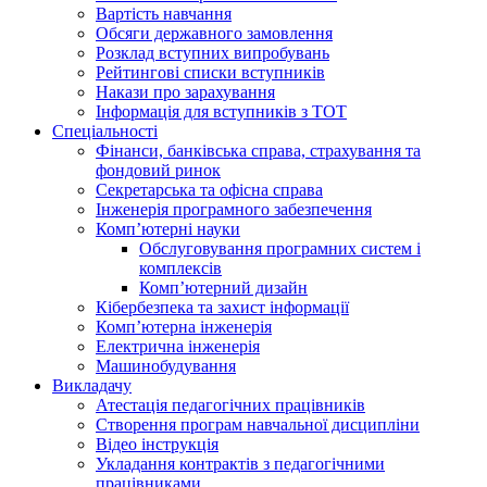
Вартість навчання
Обсяги державного замовлення
Розклад вступних випробувань
Рейтингові списки вступників
Накази про зарахування
Інформація для вступників з ТОТ
Спеціальності
Фінанси, банківська справа, страхування та
фондовий ринок
Секретарська та офісна справа
Інженерія програмного забезпечення
Комп’ютерні науки
Обслуговування програмних систем і
комплексів
Комп’ютерний дизайн
Кібербезпека та захист інформації
Комп’ютерна інженерія
Електрична інженерія
Машинобудування
Викладачу
Атестація педагогічних працівників
Створення програм навчальної дисципліни
Відео інструкція
Укладання контрактів з педагогічними
працівниками