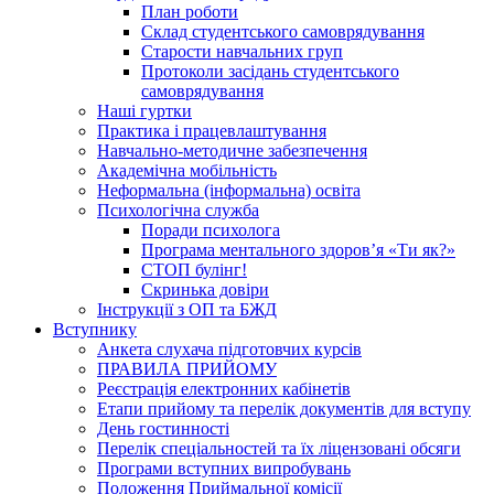
План роботи
Склад студентського самоврядування
Старости навчальних груп
Протоколи засідань студентського
самоврядування
Наші гуртки
Практика і працевлаштування
Навчально-методичне забезпечення
Академічна мобільність
Неформальна (інформальна) освіта
Психологічна служба
Поради психолога
Програма ментального здоров’я «Ти як?»
СТОП булінг!
Скринька довіри
Інструкції з ОП та БЖД
Вступнику
Анкета слухача підготовчих курсів
ПРАВИЛА ПРИЙОМУ
Реєстрація електронних кабінетів
Етапи прийому та перелік документів для вступу
День гостинності
Перелік спеціальностей та їх ліцензовані обсяги
Програми вступних випробувань
Положення Приймальної комісії