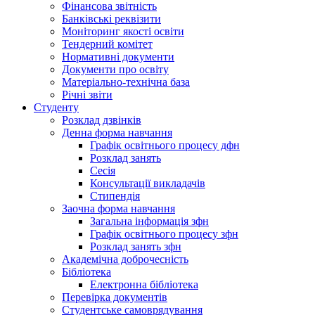
Фінансова звітність
Банківські реквізити
Моніторинг якості освіти
Тендерний комітет
Нормативні документи
Документи про освіту
Матеріально-технічна база
Річні звіти
Студенту
Розклад дзвінків
Денна форма навчання
Графік освітнього процесу дфн
Розклад занять
Сесія
Консультації викладачів
Стипендія
Заочна форма навчання
Загальна інформація зфн
Графік освітнього процесу зфн
Розклад занять зфн
Академічна доброчесність
Бібліотека
Електронна бібліотека
Перевірка документів
Студентське самоврядування