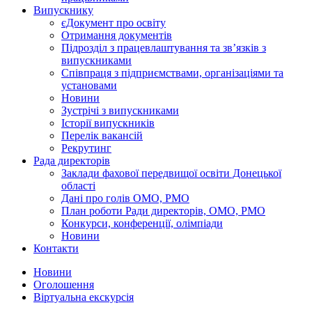
Випускнику
єДокумент про освіту
Отримання документів
Підрозділ з працевлаштування та зв’язків з
випускниками
Співпраця з підприємствами, організаціями та
установами
Новини
Зустрічі з випускниками
Історії випускників
Перелік вакансій
Рекрутинг
Рада директорів
Заклади фахової передвищої освіти Донецької
області
Дані про голів ОМО, РМО
План роботи Ради директорів, ОМО, РМО
Конкурси, конференції, олімпіади
Новини
Контакти
Новини
Оголошення
Віртуальна екскурсія