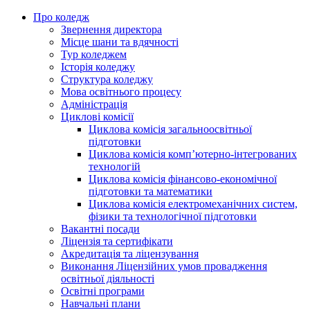
Про коледж
Звернення директора
Місце шани та вдячності
Тур коледжем
Історія коледжу
Структура коледжу
Мова освітнього процесу
Адміністрація
Циклові комісії
Циклова комісія загальноосвітньої
підготовки
Циклова комісія комп’ютерно-інтегрованих
технологій
Циклова комісія фінансово-економічної
підготовки та математики
Циклова комісія електромеханічних систем,
фізики та технологічної підготовки
Вакантні посади
Ліцензія та сертифікати
Акредитація та ліцензування
Виконання Ліцензійних умов провадження
освітньої діяльності
Освітні програми
Навчальні плани