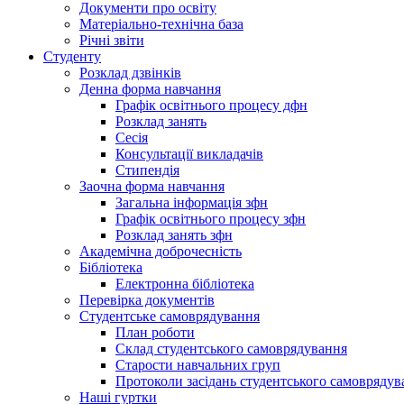
Документи про освіту
Матеріально-технічна база
Річні звіти
Студенту
Розклад дзвінків
Денна форма навчання
Графік освітнього процесу дфн
Розклад занять
Сесія
Консультації викладачів
Стипендія
Заочна форма навчання
Загальна інформація зфн
Графік освітнього процесу зфн
Розклад занять зфн
Академічна доброчесність
Бібліотека
Електронна бібліотека
Перевірка документів
Студентське самоврядування
План роботи
Склад студентського самоврядування
Старости навчальних груп
Протоколи засідань студентського самоврядув
Наші гуртки