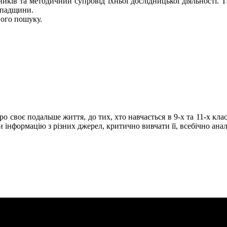
сників та методичний супровід їхньої дослідницької діяльності
 спадщини.
вого пошуку.
 про своє подальше життя, до тих, хто навчається в 9-х та 11-х кл
и інформацію з різних джерел, критично вивчати її, всебічно аналі