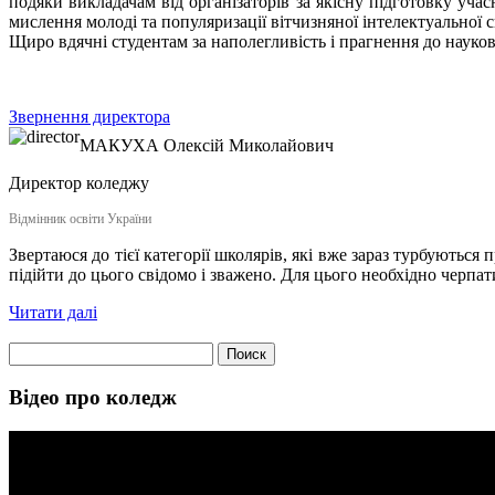
подяки викладачам від організаторів за якісну підготовку уча
мислення молоді та популяризації вітчизняної інтелектуальної
Щиро вдячні студентам за наполегливість і прагнення до науко
Звернення директора
МАКУХА
Олексій Миколайович
Директор коледжу
Відмінник освіти України
Звертаюся до тієї категорії школярів, які вже зараз турбуються
підійти до цього свідомо і зважено. Для цього необхідно черпат
Читати далі
Найти:
Відео про коледж