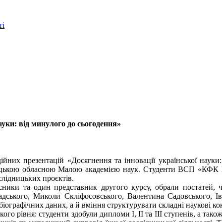
ті
ауки: від минулого до сьогодення»
ійних презентацій «Досягнення та інновації української науки
Донецькою обласною Малою академією наук. Студенти ВСП «КФ
слідницьких проєктів.
сники та один представник другого курсу, обрали постатей, ч
адського, Миколи Скліфосовського, Валентина Садовського, Ів
іографічних даних, а й вміння структурувати складні наукові к
го рівня: студенти здобули дипломи I, II та III ступенів, а так