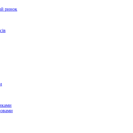
ий ринок
сів
и
никами
новами