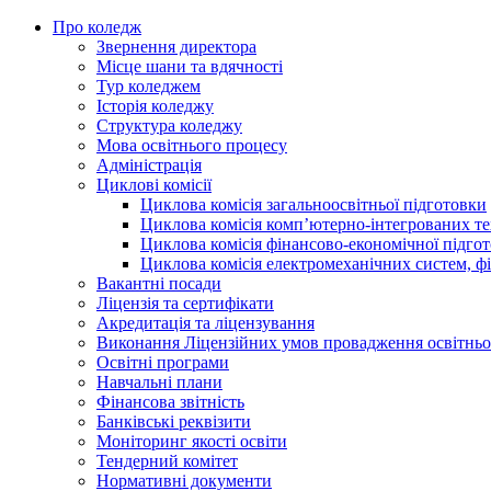
Про коледж
Звернення директора
Місце шани та вдячності
Тур коледжем
Історія коледжу
Структура коледжу
Мова освітнього процесу
Адміністрація
Циклові комісії
Циклова комісія загальноосвітньої підготовки
Циклова комісія комп’ютерно-інтегрованих т
Циклова комісія фінансово-економічної підго
Циклова комісія електромеханічних систем, фі
Вакантні посади
Ліцензія та сертифікати
Акредитація та ліцензування
Виконання Ліцензійних умов провадження освітньої
Освітні програми
Навчальні плани
Фінансова звітність
Банківські реквізити
Моніторинг якості освіти
Тендерний комітет
Нормативні документи