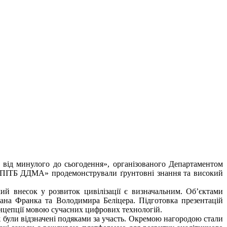
: від минулого до сьогодення», організованого Департаментом
К ПІТБ ДДМА» продемонстрували ґрунтовні знання та високий
ий внесок у розвиток цивілізації є визначальним. Об’єктами
ана Франка та Володимира Беліцера. Підготовка презентацій
онцепції мовою сучасних цифрових технологій.
ож були відзначені подяками за участь. Окремою нагородою стали