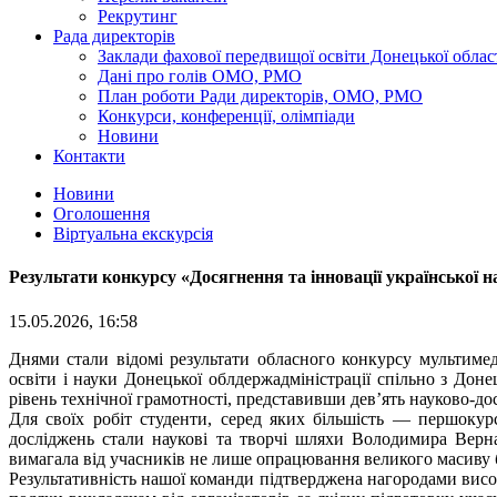
Рекрутинг
Рада директорів
Заклади фахової передвищої освіти Донецької облас
Дані про голів ОМО, РМО
План роботи Ради директорів, ОМО, РМО
Конкурси, конференції, олімпіади
Новини
Контакти
Новини
Оголошення
Віртуальна екскурсія
Результати конкурсу «Досягнення та інновації української н
15.05.2026, 16:58
Днями стали відомі результати обласного конкурсу мультимед
освіти і науки Донецької облдержадміністрації спільно з 
рівень технічної грамотності, представивши дев’ять науково-до
Для своїх робіт студенти, серед яких більшість — першокур
досліджень стали наукові та творчі шляхи Володимира Верн
вимагала від учасників не лише опрацювання великого масиву б
Результативність нашої команди підтверджена нагородами високо