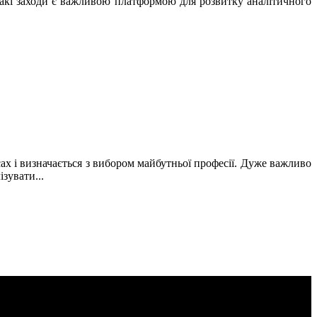
. Такі заходи є важливою платформою для розвитку аналітичного
асах і визначається з вибором майбутньої професії. Дуже важливо
зувати...