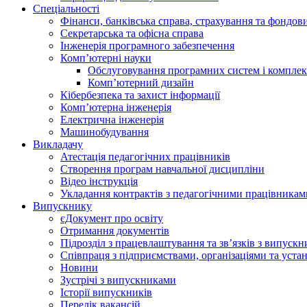
Спеціальності
Фінанси, банківська справа, страхування та фондов
Секретарська та офісна справа
Інженерія програмного забезпечення
Комп’ютерні науки
Обслуговування програмних систем і комплек
Комп’ютерний дизайн
Кібербезпека та захист інформації
Комп’ютерна інженерія
Електрична інженерія
Машинобудування
Викладачу
Атестація педагогічних працівників
Створення програм навчальної дисципліни
Відео інструкція
Укладання контрактів з педагогічними працівникам
Випускнику
єДокумент про освіту
Отримання документів
Підрозділ з працевлаштування та зв’язків з випуск
Співпраця з підприємствами, організаціями та уста
Новини
Зустрічі з випускниками
Історії випускників
Перелік вакансій