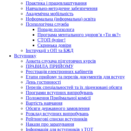
Практика і працевлаштування
Навчально-методичне забезпечення
Академічна мобільність
Неформальна (інформальна) освіта
Психологічна служба
Поради психолога
Програма ментального здоров’я «Ти як?»
СТОП булінг!
Скринька довіри
Інструкції з ОП та БЖД
Вступнику
Анкета слухача підготовчих курсів
ПРАВИЛА ПРИЙОМУ
Реєстрація електронних кабінетів
Етапи прийому та перелік документів для вступу
День гостинності
Перелік спеціальностей та їх ліцензовані обсяги
Програми вступних випробувань
Положення Приймальної комісії
Вартість навчання
Обсяги державного замовлення
Розклад вступних випробувань
Рейтингові списки вступників
Накази про зарахування
Інформація для вступників з ТОТ