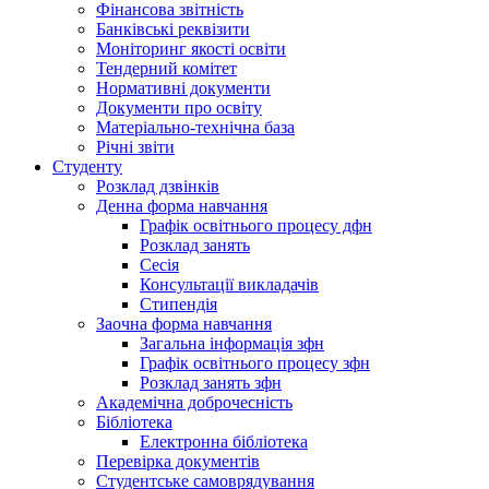
Фінансова звітність
Банківські реквізити
Моніторинг якості освіти
Тендерний комітет
Нормативні документи
Документи про освіту
Матеріально-технічна база
Річні звіти
Студенту
Розклад дзвінків
Денна форма навчання
Графік освітнього процесу дфн
Розклад занять
Сесія
Консультації викладачів
Стипендія
Заочна форма навчання
Загальна інформація зфн
Графік освітнього процесу зфн
Розклад занять зфн
Академічна доброчесність
Бібліотека
Електронна бібліотека
Перевірка документів
Студентське самоврядування