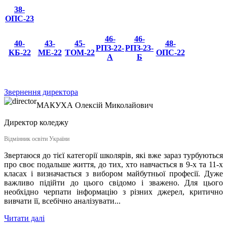
38-
ОПС-23
46-
46-
40-
43-
45-
48-
РПЗ-22-
РПЗ-23-
КБ-22
МЕ-22
ТОМ-22
ОПС-22
А
Б
Звернення директора
МАКУХА
Олексій Миколайович
Директор коледжу
Відмінник освіти України
Звертаюся до тієї категорії школярів, які вже зараз турбуються
про своє подальше життя, до тих, хто навчається в 9-х та 11-х
класах і визначається з вибором майбутньої професії. Дуже
важливо підійти до цього свідомо і зважено. Для цього
необхідно черпати інформацію з різних джерел, критично
вивчати її, всебічно аналізувати...
Читати далі