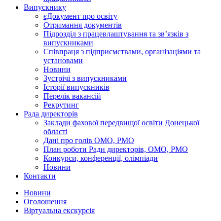
Випускнику
єДокумент про освіту
Отримання документів
Підрозділ з працевлаштування та зв’язків з
випускниками
Співпраця з підприємствами, організаціями та
установами
Новини
Зустрічі з випускниками
Історії випускників
Перелік вакансій
Рекрутинг
Рада директорів
Заклади фахової передвищої освіти Донецької
області
Дані про голів ОМО, РМО
План роботи Ради директорів, ОМО, РМО
Конкурси, конференції, олімпіади
Новини
Контакти
Новини
Оголошення
Віртуальна екскурсія