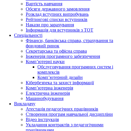
Вартість навчання
Обсяги державного замовлення
Розклад вступних випробувань
Рейтингові списки вступників
Накази про зарахування
Інформація для вступників з ТОТ
Спеціальності
Фінанси, банківська справа, страхування та
фондовий ринок
Секретарська та офісна справа
Інженерія програмного забезпечення
Комп’ютерні науки
Обслуговування програмних систем і
комплексів
Комп’ютерний дизайн
Кібербезпека та захист інформації
Комп’ютерна інженерія
Електрична інженерія
Машинобудування
Викладачу
Атестація педагогічних працівників
Створення програм навчальної дисципліни
Відео інструкція
Укладання контрактів з педагогічними
працівниками