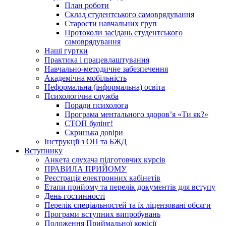
План роботи
Склад студентського самоврядування
Старости навчальних груп
Протоколи засідань студентського
самоврядування
Наші гуртки
Практика і працевлаштування
Навчально-методичне забезпечення
Академічна мобільність
Неформальна (інформальна) освіта
Психологічна служба
Поради психолога
Програма ментального здоров’я «Ти як?»
СТОП булінг!
Скринька довіри
Інструкції з ОП та БЖД
Вступнику
Анкета слухача підготовчих курсів
ПРАВИЛА ПРИЙОМУ
Реєстрація електронних кабінетів
Етапи прийому та перелік документів для вступу
День гостинності
Перелік спеціальностей та їх ліцензовані обсяги
Програми вступних випробувань
Положення Приймальної комісії