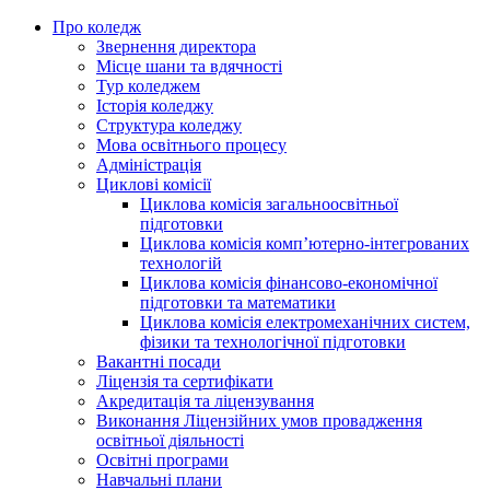
Про коледж
Звернення директора
Місце шани та вдячності
Тур коледжем
Історія коледжу
Структура коледжу
Мова освітнього процесу
Адміністрація
Циклові комісії
Циклова комісія загальноосвітньої
підготовки
Циклова комісія комп’ютерно-інтегрованих
технологій
Циклова комісія фінансово-економічної
підготовки та математики
Циклова комісія електромеханічних систем,
фізики та технологічної підготовки
Вакантні посади
Ліцензія та сертифікати
Акредитація та ліцензування
Виконання Ліцензійних умов провадження
освітньої діяльності
Освітні програми
Навчальні плани