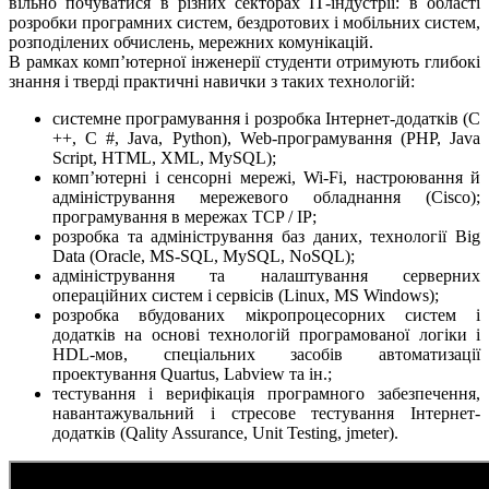
вільно почуватися в різних секторах ІТ-індустрії: в області
розробки програмних систем, бездротових і мобільних систем,
розподілених обчислень, мережних комунікацій.
В рамках комп’ютерної інженерії студенти отримують глибокі
знання і тверді практичні навички з таких технологій:
системне програмування і розробка Інтернет-додатків (С
++, C #, Java, Python), Web-програмування (PHP, Java
Script, HTML, XML, MySQL);
комп’ютерні і сенсорні мережі, Wi-Fi, настроювання й
адміністрування мережевого обладнання (Cisco);
програмування в мережах TCP / IP;
розробка та адміністрування баз даних, технології Big
Data (Oracle, MS-SQL, MySQL, NoSQL);
адміністрування та налаштування серверних
операційних систем і сервісів (Linux, MS Windows);
розробка вбудованих мікропроцесорних систем і
додатків на основі технологій програмованої логіки і
HDL-мов, спеціальних засобів автоматизації
проектування Quartus, Labview та ін.;
тестування і верифікація програмного забезпечення,
навантажувальний і стресове тестування Інтернет-
додатків (Qality Assurance, Unit Testing, jmeter).