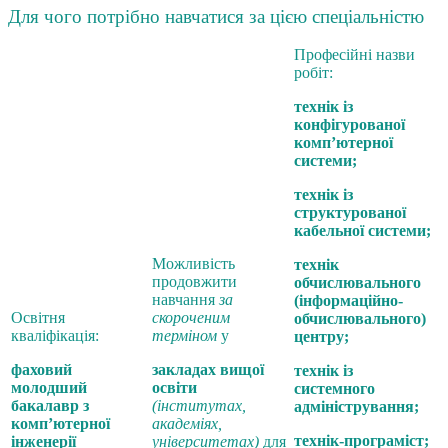
Для чого потрібно навчатися за цією спеціальністю
Професійні назви
робіт:
технік із
конфігурованої
комп’ютерної
системи;
технік із
структурованої
кабельної системи;
Можливість
технік
продовжити
обчислювального
навчання
за
(інформаційно-
Освітня
скороченим
обчислювального)
кваліфікація:
терміном
у
центру;
фаховий
закладах вищої
технік із
молодший
освіти
системного
бакалавр з
(інститутах,
адміністрування;
комп’ютерної
академіях,
технік-програміст;
інженерії
університетах)
для