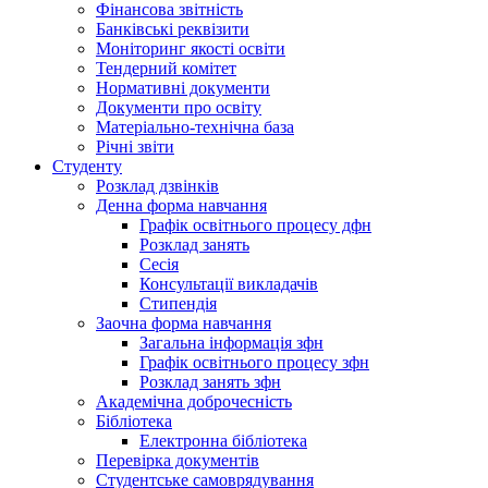
Фінансова звітність
Банківські реквізити
Моніторинг якості освіти
Тендерний комітет
Нормативні документи
Документи про освіту
Матеріально-технічна база
Річні звіти
Студенту
Розклад дзвінків
Денна форма навчання
Графік освітнього процесу дфн
Розклад занять
Сесія
Консультації викладачів
Стипендія
Заочна форма навчання
Загальна інформація зфн
Графік освітнього процесу зфн
Розклад занять зфн
Академічна доброчесність
Бібліотека
Електронна бібліотека
Перевірка документів
Студентське самоврядування