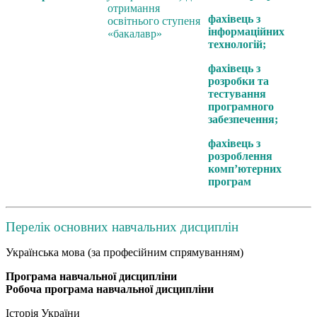
отримання
фахівець з
освітнього ступеня
інформаційних
«бакалавр»
технологій;
фахівець з
розробки та
тестування
програмного
забезпечення;
фахівець з
розроблення
комп’ютерних
програм
Перелік основних навчальних дисциплін
Українська мова (за професійним спрямуванням)
Програма
навчальної дисципліни
Робоча програма навчальної дисципліни
Історія України