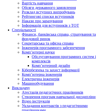
Вартість навчання
Обсяги державного замовлення
Розклад вступних випробувань
Рейтингові списки вступників
Накази про зарахування
Інформація для вступників з ТОТ
Спеціальності
Фінанси, банківська справа, страхування та
фондовий ринок
Секретарська та офісна справа
Інженерія програмного забезпечення
Комп’ютерні науки
Обслуговування програмних систем і
комплексів
Комп’ютерний дизайн
Кібербезпека та захист інформації
Комп’ютерна інженерія
Електрична інженерія
Машинобудування
Викладачу
Атестація педагогічних працівників
Створення програм навчальної дисципліни
Відео інструкція
Укладання контрактів з педагогічними
працівниками