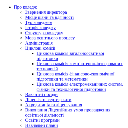
Про коледж
Звернення директора
Місце шани та вдячності
Тур коледжем
Історія коледжу
Структура коледжу
Мова освітнього процесу
Адміністрація
Циклові комісії
Циклова комісія загальноосвітньої
підготовки
Циклова комісія комп’ютерно-інтегрованих
технологій
Циклова комісія фінансово-економічної
підготовки та математики
Циклова комісія електромеханічних систем,
фізики та технологічної підготовки
Вакантні посади
Ліцензія та сертифікати
Акредитація та ліцензування
Виконання Ліцензійних умов провадження
освітньої діяльності
Освітні програми
Навчальні плани