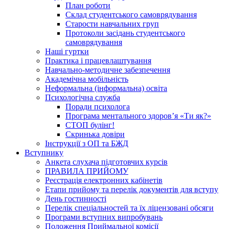
План роботи
Склад студентського самоврядування
Старости навчальних груп
Протоколи засідань студентського
самоврядування
Наші гуртки
Практика і працевлаштування
Навчально-методичне забезпечення
Академічна мобільність
Неформальна (інформальна) освіта
Психологічна служба
Поради психолога
Програма ментального здоров’я «Ти як?»
СТОП булінг!
Скринька довіри
Інструкції з ОП та БЖД
Вступнику
Анкета слухача підготовчих курсів
ПРАВИЛА ПРИЙОМУ
Реєстрація електронних кабінетів
Етапи прийому та перелік документів для вступу
День гостинності
Перелік спеціальностей та їх ліцензовані обсяги
Програми вступних випробувань
Положення Приймальної комісії