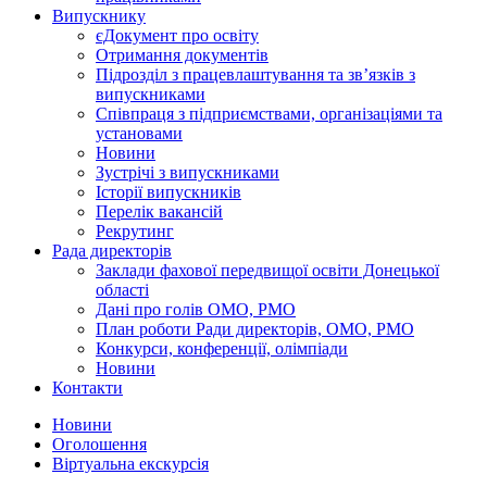
Випускнику
єДокумент про освіту
Отримання документів
Підрозділ з працевлаштування та зв’язків з
випускниками
Співпраця з підприємствами, організаціями та
установами
Новини
Зустрічі з випускниками
Історії випускників
Перелік вакансій
Рекрутинг
Рада директорів
Заклади фахової передвищої освіти Донецької
області
Дані про голів ОМО, РМО
План роботи Ради директорів, ОМО, РМО
Конкурси, конференції, олімпіади
Новини
Контакти
Новини
Оголошення
Віртуальна екскурсія