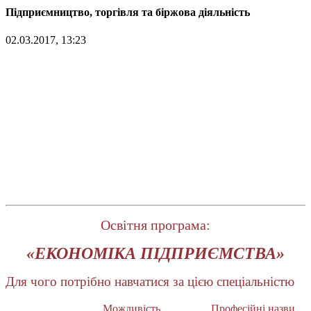
Підприємництво, торгівля та біржова діяльність
02.03.2017, 13:23
СПЕЦІАЛЬНІСТЬ 076
ПІДПРИЄМНИЦТВО, ТОРГІВЛЯ ТА
БІРЖОВА ДІЯЛЬНІСТЬ
Галузь знань:
07 «Управління та адміністрування»
Термін навчання
за денною формою:
2 роки 10 місяців
або 1 рік 10 місяців;
за заочною формою:
1 рік 10 місяців
Освітня програма:
«ЕКОНОМІКА ПІДПРИЄМСТВА»
Для чого потрібно навчатися за цією спеціальністю
Можливість
Професійні назви