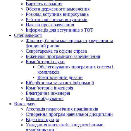
Вартість навчання
Обсяги державного замовлення
Розклад вступних випробувань
Рейтингові списки вступників
Накази про зарахування
Інформація для вступників з ТОТ
Спеціальності
Фінанси, банківська справа, страхування та
фондовий ринок
Секретарська та офісна справа
Інженерія програмного забезпечення
Комп’ютерні науки
Обслуговування програмних систем і
комплексів
Комп’ютерний дизайн
Кібербезпека та захист інформації
Комп’ютерна інженерія
Електрична інженерія
Машинобудування
Викладачу
Атестація педагогічних працівників
Створення програм навчальної дисципліни
Відео інструкція
Укладання контрактів з педагогічними
працівниками