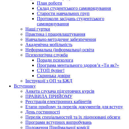
План роботи
Склад студентського самоврядування
Старости навчальних груп
Протоколи засідань студентського
самоврядування
Наші гуртки
Практика і працевлаштування
Навчально-методичне забезпечення
Академічна мобільність
Неформальна (інформальна) освіта
Психологічна служба
Поради психолога
Програма ментального здоров’я «Ти як?»
СТОП булінг!
Скринька довіри
Інструкції з ОП та БЖД
Вступнику
Анкета слухача підготовчих курсів
ПРАВИЛА ПРИЙОМУ
Реєстрація електронних кабінетів
Етапи прийому та перелік документів для вступу
День гостинності
Перелік спеціальностей та їх ліцензовані обсяги
Програми вступних випробувань
Положення Приймальної комісії