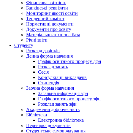
Фінансова звітність
Банківські реквізити
Моніторинг якості освіти
Тендерний комітет
Нормативні документи
Документи про освіту
Матеріально-технічна база
Річні звіти
Студенту
Розклад дзвінків
Денна форма навчання
Графік освітнього процесу дфн
Розклад занять
Сесія
Консультації викладачів
Стипендія
Заочна форма навчання
Загальна інформація зфн
Графік освітнього процесу зфн
Розклад занять зфн
Академічна доброчесність
Бібліотека
Електронна бібліотека
Перевірка документів
Студентське самоврядування