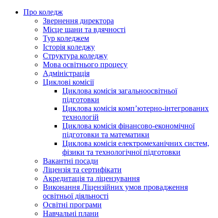
Про коледж
Звернення директора
Місце шани та вдячності
Тур коледжем
Історія коледжу
Структура коледжу
Мова освітнього процесу
Адміністрація
Циклові комісії
Циклова комісія загальноосвітньої
підготовки
Циклова комісія комп’ютерно-інтегрованих
технологій
Циклова комісія фінансово-економічної
підготовки та математики
Циклова комісія електромеханічних систем,
фізики та технологічної підготовки
Вакантні посади
Ліцензія та сертифікати
Акредитація та ліцензування
Виконання Ліцензійних умов провадження
освітньої діяльності
Освітні програми
Навчальні плани