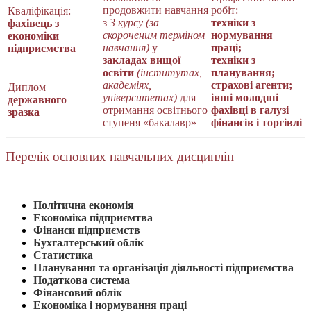
продовжити навчання
робіт:
Кваліфікація:
з
3 курсу (за
техніки з
фахівець з
скороченим терміном
нормування
економіки
навчання)
у
праці;
підприємства
закладах вищої
техніки з
освіти
(інститутах,
планування;
академіях,
страхові агенти;
Диплом
університетах)
для
інші молодші
державного
отримання освітнього
фахівці в галузі
зразка
ступеня «бакалавр»
фінансів і торгівлі
Перелік основних навчальних дисциплін
Політична економія
Економіка підприємтва
Фінанси підприємств
Бухгалтерський облік
Статистика
Планування та організація діяльності підприємства
Податкова система
Фінансовий облік
Економіка і нормування праці