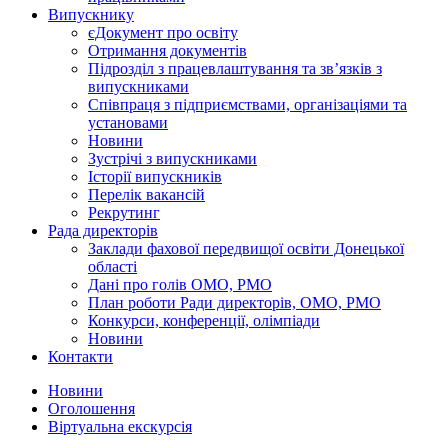
Випускнику
єДокумент про освіту
Отримання документів
Підрозділ з працевлаштування та зв’язків з
випускниками
Співпраця з підприємствами, організаціями та
установами
Новини
Зустрічі з випускниками
Історії випускників
Перелік вакансій
Рекрутинг
Рада директорів
Заклади фахової передвищої освіти Донецької
області
Дані про голів ОМО, РМО
План роботи Ради директорів, ОМО, РМО
Конкурси, конференції, олімпіади
Новини
Контакти
Новини
Оголошення
Віртуальна екскурсія