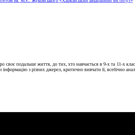
тетом ім. М.Є. Жуковського «Харківський авіаційний інститут»
 про своє подальше життя, до тих, хто навчається в 9-х та 11-х кл
и інформацію з різних джерел, критично вивчати її, всебічно аналі