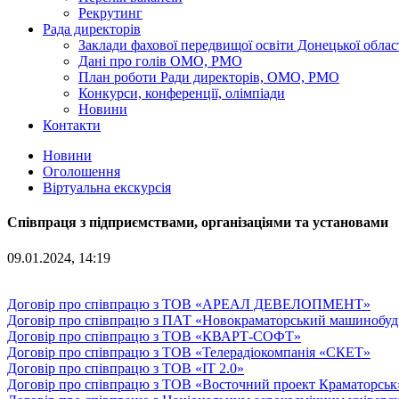
Рекрутинг
Рада директорів
Заклади фахової передвищої освіти Донецької облас
Дані про голів ОМО, РМО
План роботи Ради директорів, ОМО, РМО
Конкурси, конференції, олімпіади
Новини
Контакти
Новини
Оголошення
Віртуальна екскурсія
Співпраця з підприємствами, організаціями та установами
09.01.2024, 14:19
Договір про співпрацю з ТОВ «АРЕАЛ ДЕВЕЛОПМЕНТ»
Договір про співпрацю з ПАТ «Новокраматорський машинобуд
Договір про співпрацю з ТОВ «КВАРТ-СОФТ»
Договір про співпрацю з ТОВ «Телерадіокомпанія «СКЕТ»
Договір про співпрацю з ТОВ «ІТ 2.0»
Договір про співпрацю з ТОВ «Восточний проект Краматорськ