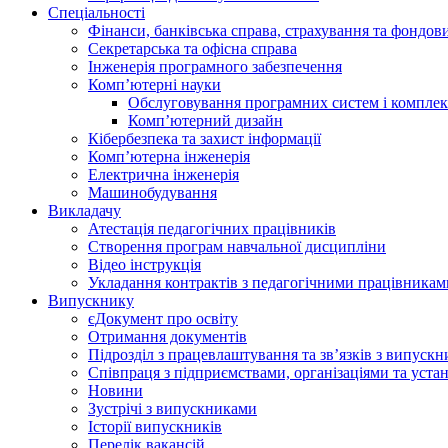
Спеціальності
Фінанси, банківська справа, страхування та фондов
Секретарська та офісна справа
Інженерія програмного забезпечення
Комп’ютерні науки
Обслуговування програмних систем і комплек
Комп’ютерний дизайн
Кібербезпека та захист інформації
Комп’ютерна інженерія
Електрична інженерія
Машинобудування
Викладачу
Атестація педагогічних працівників
Створення програм навчальної дисципліни
Відео інструкція
Укладання контрактів з педагогічними працівникам
Випускнику
єДокумент про освіту
Отримання документів
Підрозділ з працевлаштування та зв’язків з випуск
Співпраця з підприємствами, організаціями та уста
Новини
Зустрічі з випускниками
Історії випускників
Перелік вакансій