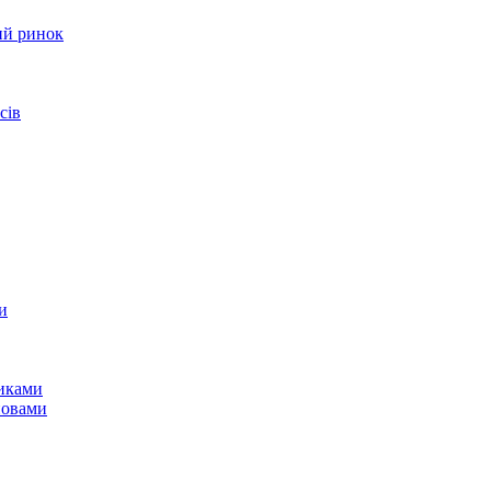
ий ринок
сів
и
никами
новами