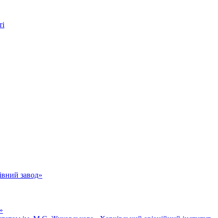
ті
івний завод»
»