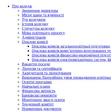
Про коледж
Звернення директора
Місце шани та вдячності
Тур коледжем
Історія коледжу
Структура коледжу
Мова освітнього процесу
Адміністрація
Циклові комісії
Циклова комісія загальноосвітньої підготовки
Циклова комісія комп’ютерно-інтегрованих т
Циклова комісія фінансово-економічної підго
Циклова комісія електромеханічних систем, фі
Вакантні посади
Ліцензія та сертифікати
Акредитація та ліцензування
Виконання Ліцензійних умов провадження освітньої
Освітні програми
Навчальні плани
Фінансова звітність
Банківські реквізити
Моніторинг якості освіти
Тендерний комітет
Нормативні документи