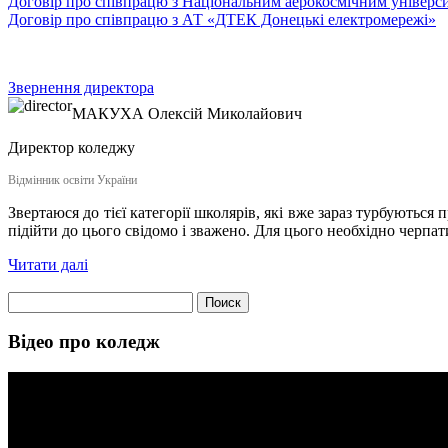
Договір про співпрацю з Національним аерокосмічним універси
Договір про співпрацю з АТ «ДТЕК Донецькі електромережі»
Звернення директора
МАКУХА
Олексій Миколайович
Директор коледжу
Відмінник освіти України
Звертаюся до тієї категорії школярів, які вже зараз турбуються
підійти до цього свідомо і зважено. Для цього необхідно черпат
Читати далі
Найти:
Відео про коледж