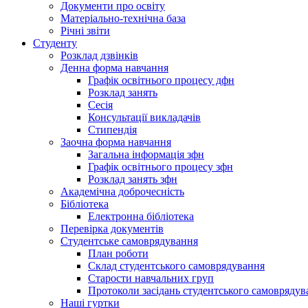
Документи про освіту
Матеріально-технічна база
Річні звіти
Студенту
Розклад дзвінків
Денна форма навчання
Графік освітнього процесу дфн
Розклад занять
Сесія
Консультації викладачів
Стипендія
Заочна форма навчання
Загальна інформація зфн
Графік освітнього процесу зфн
Розклад занять зфн
Академічна доброчесність
Бібліотека
Електронна бібліотека
Перевірка документів
Студентське самоврядування
План роботи
Склад студентського самоврядування
Старости навчальних груп
Протоколи засідань студентського самоврядув
Наші гуртки