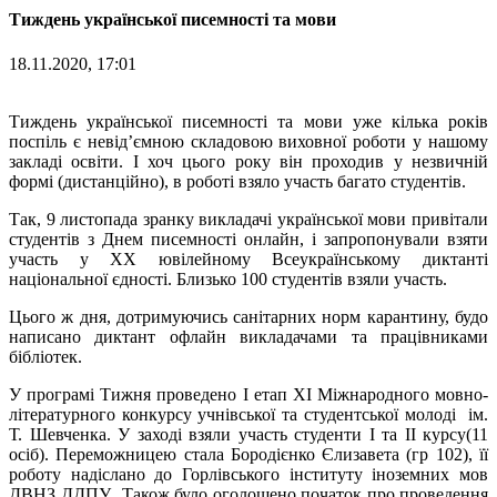
Тиждень української писемності та мови
18.11.2020, 17:01
Тиждень української писемності та мови уже кілька років
поспіль є невід’ємною складовою виховної роботи у нашому
закладі освіти. І хоч цього року він проходив у незвичній
формі (дистанційно), в роботі взяло участь багато студентів.
Так, 9 листопада зранку викладачі української мови привітали
студентів з Днем писемності онлайн, і запропонували взяти
участь у ХХ ювілейному Всеукраїнському диктанті
національної єдності. Близько 100 студентів взяли участь.
Цього ж дня, дотримуючись санітарних норм карантину, будо
написано диктант офлайн викладачами та працівниками
бібліотек.
У програмі Тижня проведено І етап ХІ Міжнародного мовно-
літературного конкурсу учнівської та студентської молоді ім.
Т. Шевченка. У заході взяли участь студенти І та ІІ курсу(11
осіб). Переможницею стала Бородієнко Єлизавета (гр 102), її
роботу надіслано до Горлівського інституту іноземних мов
ДВНЗ ДДПУ. Також було оголошено початок про проведення