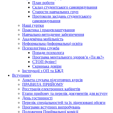
План роботи
Склад студентського самоврядування
Старости навчальних груп
Протоколи засідань студентського
самоврядування
Наші гуртки
Практика і працевлаштування
Навчально-методичне забезпечення
Академічна мобільність
Неформальна (інформальна) освіта
Психологічна служба
Поради психолога
Програма ментального здоров’я «Ти як?»
СТОП булінг!
Скринька довіри
Інструкції з ОП та БЖД
Вступнику
Анкета слухача підготовчих курсів
ПРАВИЛА ПРИЙОМУ
Реєстрація електронних кабінетів
Етапи прийому та перелік документів для вступу
День гостинності
Перелік спеціальностей та їх ліцензовані обсяги
Програми вступних випробувань
Положення Приймальної комісії