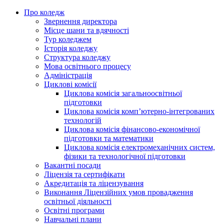
Про коледж
Звернення директора
Місце шани та вдячності
Тур коледжем
Історія коледжу
Структура коледжу
Мова освітнього процесу
Адміністрація
Циклові комісії
Циклова комісія загальноосвітньої
підготовки
Циклова комісія комп’ютерно-інтегрованих
технологій
Циклова комісія фінансово-економічної
підготовки та математики
Циклова комісія електромеханічних систем,
фізики та технологічної підготовки
Вакантні посади
Ліцензія та сертифікати
Акредитація та ліцензування
Виконання Ліцензійних умов провадження
освітньої діяльності
Освітні програми
Навчальні плани