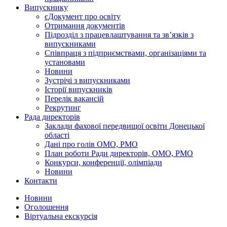
Випускнику
єДокумент про освіту
Отримання документів
Підрозділ з працевлаштування та зв’язків з
випускниками
Співпраця з підприємствами, організаціями та
установами
Новини
Зустрічі з випускниками
Історії випускників
Перелік вакансій
Рекрутинг
Рада директорів
Заклади фахової передвищої освіти Донецької
області
Дані про голів ОМО, РМО
План роботи Ради директорів, ОМО, РМО
Конкурси, конференції, олімпіади
Новини
Контакти
Новини
Оголошення
Віртуальна екскурсія