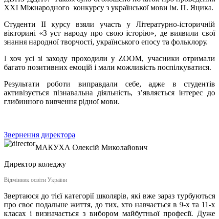
ХХІ Міжнародного конкурсу з української мови ім. П. Яцика.
Студенти ІІ курсу взяли участь у Літературно-історичній
вікторині «З уст народу про свою історію», де виявили свої
знання народної творчості, українського епосу та фольклору.
І хоч усі зі заходу проходили у ZOOM, учасники отримали
багато позитивних емоцій і мали можливість поспілкуватися.
Результати роботи виправдали себе, адже в студентів
активізується пізнавальна діяльність, з’являється інтерес до
глибинного вивчення рідної мови.
Звернення директора
МАКУХА
Олексій Миколайович
Директор коледжу
Відмінник освіти України
Звертаюся до тієї категорії школярів, які вже зараз турбуються
про своє подальше життя, до тих, хто навчається в 9-х та 11-х
класах і визначається з вибором майбутньої професії. Дуже