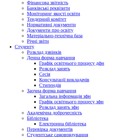
Фінансова звітність
Банківські реквізити
Моніторинг якості освіти
Тендерний комітет
Нормативні документи
Документи про освіту
Матеріально-технічна база
Річні звіти
Студенту
Розклад дзвінків
Денна форма навчання
Графік освітнього процесу дфн
Розклад занять
Сесія
Консультації викладачів
Стипендія
Заочна форма навчання
Загальна інформація зфн
Графік освітнього процесу зфн
Розклад занять зфн
Академічна доброчесність
Бібліотека
Електронна бібліотека
Перевірка документів
Студентське самоврядування