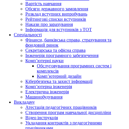
Вартість навчання
Обсяги державного замовлення
Розклад вступних випробувань
Рейтингові списки вступників
Накази про зарахування
Інформація для вступників з ТОТ
Спеціальності
Фінанси, банківська справа, страхування та
фондовий ринок
Секретарська та офісна справа
Інженерія програмного забезпечення
Комп’ютерні науки
Обслуговування програмних систем і
комплексів
Комп’ютерний дизайн
Кібербезпека та захист інформації
Комп’ютерна інженерія
Електрична інженерія
Машинобудування
Викладачу
Атестація педагогічних працівників
Створення програм навчальної дисципліни
Відео інструкція
Укладання контрактів з педагогічними
працівниками