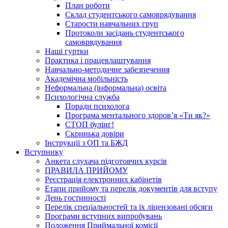
План роботи
Склад студентського самоврядування
Старости навчальних груп
Протоколи засідань студентського
самоврядування
Наші гуртки
Практика і працевлаштування
Навчально-методичне забезпечення
Академічна мобільність
Неформальна (інформальна) освіта
Психологічна служба
Поради психолога
Програма ментального здоров’я «Ти як?»
СТОП булінг!
Скринька довіри
Інструкції з ОП та БЖД
Вступнику
Анкета слухача підготовчих курсів
ПРАВИЛА ПРИЙОМУ
Реєстрація електронних кабінетів
Етапи прийому та перелік документів для вступу
День гостинності
Перелік спеціальностей та їх ліцензовані обсяги
Програми вступних випробувань
Положення Приймальної комісії