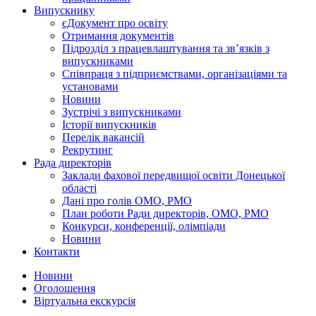
Випускнику
єДокумент про освіту
Отримання документів
Підрозділ з працевлаштування та зв’язків з
випускниками
Співпраця з підприємствами, організаціями та
установами
Новини
Зустрічі з випускниками
Історії випускників
Перелік вакансій
Рекрутинг
Рада директорів
Заклади фахової передвищої освіти Донецької
області
Дані про голів ОМО, РМО
План роботи Ради директорів, ОМО, РМО
Конкурси, конференції, олімпіади
Новини
Контакти
Новини
Оголошення
Віртуальна екскурсія