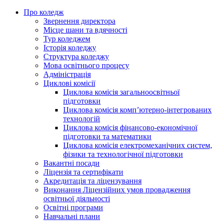
Про коледж
Звернення директора
Місце шани та вдячності
Тур коледжем
Історія коледжу
Структура коледжу
Мова освітнього процесу
Адміністрація
Циклові комісії
Циклова комісія загальноосвітньої
підготовки
Циклова комісія комп’ютерно-інтегрованих
технологій
Циклова комісія фінансово-економічної
підготовки та математики
Циклова комісія електромеханічних систем,
фізики та технологічної підготовки
Вакантні посади
Ліцензія та сертифікати
Акредитація та ліцензування
Виконання Ліцензійних умов провадження
освітньої діяльності
Освітні програми
Навчальні плани