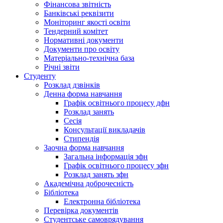
Фінансова звітність
Банківські реквізити
Моніторинг якості освіти
Тендерний комітет
Нормативні документи
Документи про освіту
Матеріально-технічна база
Річні звіти
Студенту
Розклад дзвінків
Денна форма навчання
Графік освітнього процесу дфн
Розклад занять
Сесія
Консультації викладачів
Стипендія
Заочна форма навчання
Загальна інформація зфн
Графік освітнього процесу зфн
Розклад занять зфн
Академічна доброчесність
Бібліотека
Електронна бібліотека
Перевірка документів
Студентське самоврядування