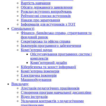
Вартість навчання
Обсяги державного замовлення
Розклад вступних випробувань
Рейтингові списки вступників
Накази про зарахування
Інформація для вступників з ТОТ
Спеціальності
Фінанси, банківська справа, страхування та
фондовий ринок
Секретарська та офісна справа
Інженерія програмного забезпечення
Комп’ютерні науки
Обслуговування програмних систем і
комплексів
Комп’ютерний дизайн
Кібербезпека та захист інформації
Комп’ютерна інженерія
Електрична інженерія
Машинобудування
Викладачу
Атестація педагогічних працівників
Створення програм навчальної дисципліни
Відео інструкція
Укладання контрактів з педагогічними
працівниками