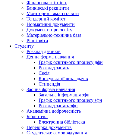
Фінансова звітність
Банківські реквізити
Моніторинг якості освіти
Тендерний комітет
Нормативні документи
Документи про освіту
Матеріально-технічна база
Річні звіти
Студенту
Розклад дзвінків
Денна форма навчання
Графік освітнього процесу дфн
Розклад занять
Сесія
Консультації викладачів
Стипендія
Заочна форма навчання
Загальна інформація зфн
Графік освітнього процесу зфн
Розклад занять зфн
Академічна доброчесність
Бібліотека
Електронна бібліотека
Перевірка документів
Студентське самоврядування