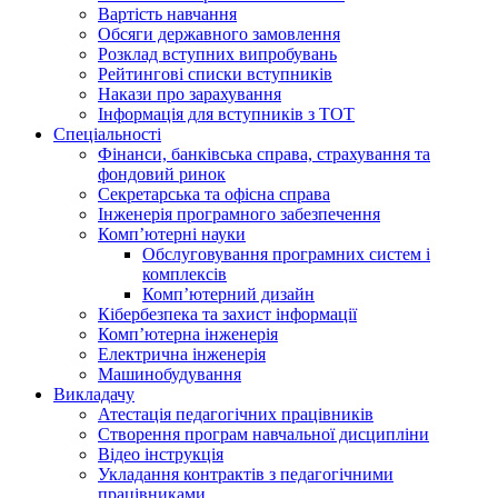
Вартість навчання
Обсяги державного замовлення
Розклад вступних випробувань
Рейтингові списки вступників
Накази про зарахування
Інформація для вступників з ТОТ
Спеціальності
Фінанси, банківська справа, страхування та
фондовий ринок
Секретарська та офісна справа
Інженерія програмного забезпечення
Комп’ютерні науки
Обслуговування програмних систем і
комплексів
Комп’ютерний дизайн
Кібербезпека та захист інформації
Комп’ютерна інженерія
Електрична інженерія
Машинобудування
Викладачу
Атестація педагогічних працівників
Створення програм навчальної дисципліни
Відео інструкція
Укладання контрактів з педагогічними
працівниками