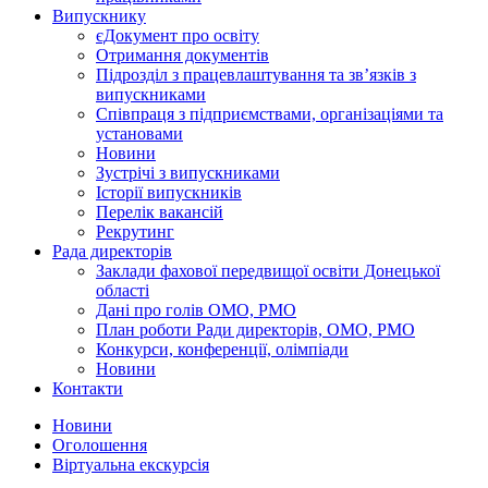
Випускнику
єДокумент про освіту
Отримання документів
Підрозділ з працевлаштування та зв’язків з
випускниками
Співпраця з підприємствами, організаціями та
установами
Новини
Зустрічі з випускниками
Історії випускників
Перелік вакансій
Рекрутинг
Рада директорів
Заклади фахової передвищої освіти Донецької
області
Дані про голів ОМО, РМО
План роботи Ради директорів, ОМО, РМО
Конкурси, конференції, олімпіади
Новини
Контакти
Новини
Оголошення
Віртуальна екскурсія