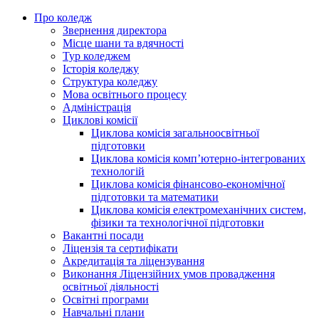
Про коледж
Звернення директора
Місце шани та вдячності
Тур коледжем
Історія коледжу
Структура коледжу
Мова освітнього процесу
Адміністрація
Циклові комісії
Циклова комісія загальноосвітньої
підготовки
Циклова комісія комп’ютерно-інтегрованих
технологій
Циклова комісія фінансово-економічної
підготовки та математики
Циклова комісія електромеханічних систем,
фізики та технологічної підготовки
Вакантні посади
Ліцензія та сертифікати
Акредитація та ліцензування
Виконання Ліцензійних умов провадження
освітньої діяльності
Освітні програми
Навчальні плани