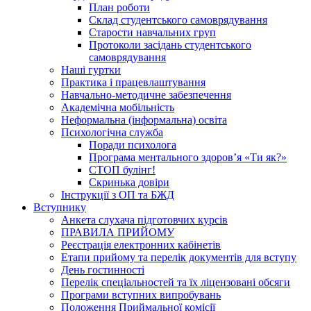
План роботи
Склад студентського самоврядування
Старости навчальних груп
Протоколи засідань студентського
самоврядування
Наші гуртки
Практика і працевлаштування
Навчально-методичне забезпечення
Академічна мобільність
Неформальна (інформальна) освіта
Психологічна служба
Поради психолога
Програма ментального здоров’я «Ти як?»
СТОП булінг!
Скринька довіри
Інструкції з ОП та БЖД
Вступнику
Анкета слухача підготовчих курсів
ПРАВИЛА ПРИЙОМУ
Реєстрація електронних кабінетів
Етапи прийому та перелік документів для вступу
День гостинності
Перелік спеціальностей та їх ліцензовані обсяги
Програми вступних випробувань
Положення Приймальної комісії