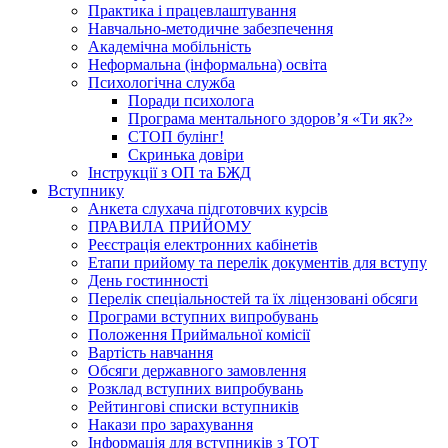
Практика і працевлаштування
Навчально-методичне забезпечення
Академічна мобільність
Неформальна (інформальна) освіта
Психологічна служба
Поради психолога
Програма ментального здоров’я «Ти як?»
СТОП булінг!
Скринька довіри
Інструкції з ОП та БЖД
Вступнику
Анкета слухача підготовчих курсів
ПРАВИЛА ПРИЙОМУ
Реєстрація електронних кабінетів
Етапи прийому та перелік документів для вступу
День гостинності
Перелік спеціальностей та їх ліцензовані обсяги
Програми вступних випробувань
Положення Приймальної комісії
Вартість навчання
Обсяги державного замовлення
Розклад вступних випробувань
Рейтингові списки вступників
Накази про зарахування
Інформація для вступників з ТОТ