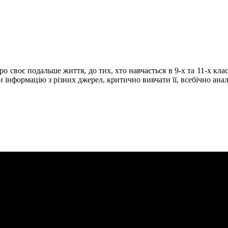
 про своє подальше життя, до тих, хто навчається в 9-х та 11-х кл
и інформацію з різних джерел, критично вивчати її, всебічно аналі