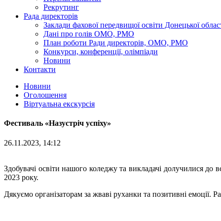
Рекрутинг
Рада директорів
Заклади фахової передвищої освіти Донецької облас
Дані про голів ОМО, РМО
План роботи Ради директорів, ОМО, РМО
Конкурси, конференції, олімпіади
Новини
Контакти
Новини
Оголошення
Віртуальна екскурсія
Фестиваль «Назустріч успіху»
26.11.2023, 14:12
Здобувачі освіти нашого коледжу та викладачі долучилися до
2023 року.
Дякуємо організаторам за жваві руханки та позитивні емоції. Р