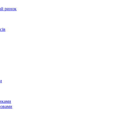
ий ринок
сів
и
никами
новами