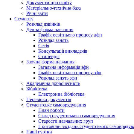
Документи про освіту
Матеріально-технічна база
Річні звіти
Студенту
Розклад дзвінків
Денна форма навчання
Графік освітнього процесу дфн
Розклад занять
Сесія
Консультації викладачів
Стипендія
Заочна форма навчання
Загальна інформація зфн
Графік освітнього процесу зфн
Розклад занять зфн
Академічна доброчесність
Бібліотека
Електронна бібліотека
Перевірка документів
Студентське самоврядування
План роботи
Склад студентського самоврядування
Старости навчальних груп
Протоколи засідань студентського самоврядув
Наші гуртки