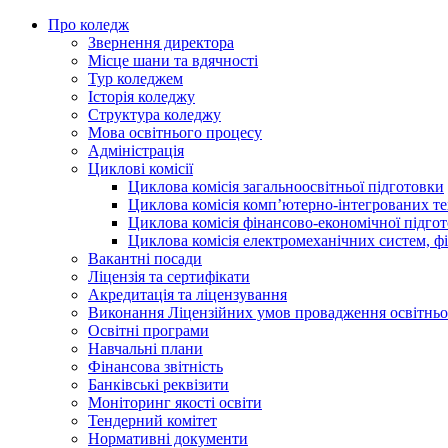
Про коледж
Звернення директора
Місце шани та вдячності
Тур коледжем
Історія коледжу
Структура коледжу
Мова освітнього процесу
Адміністрація
Циклові комісії
Циклова комісія загальноосвітньої підготовки
Циклова комісія комп’ютерно-інтегрованих т
Циклова комісія фінансово-економічної підго
Циклова комісія електромеханічних систем, фі
Вакантні посади
Ліцензія та сертифікати
Акредитація та ліцензування
Виконання Ліцензійних умов провадження освітньої
Освітні програми
Навчальні плани
Фінансова звітність
Банківські реквізити
Моніторинг якості освіти
Тендерний комітет
Нормативні документи