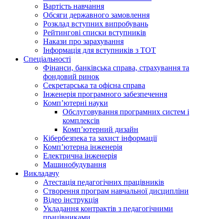
Вартість навчання
Обсяги державного замовлення
Розклад вступних випробувань
Рейтингові списки вступників
Накази про зарахування
Інформація для вступників з ТОТ
Спеціальності
Фінанси, банківська справа, страхування та
фондовий ринок
Секретарська та офісна справа
Інженерія програмного забезпечення
Комп’ютерні науки
Обслуговування програмних систем і
комплексів
Комп’ютерний дизайн
Кібербезпека та захист інформації
Комп’ютерна інженерія
Електрична інженерія
Машинобудування
Викладачу
Атестація педагогічних працівників
Створення програм навчальної дисципліни
Відео інструкція
Укладання контрактів з педагогічними
працівниками