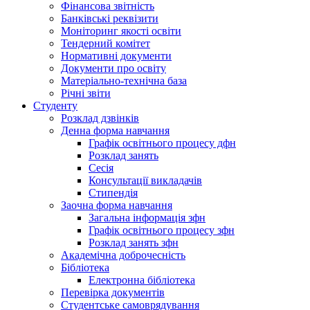
Фінансова звітність
Банківські реквізити
Моніторинг якості освіти
Тендерний комітет
Нормативні документи
Документи про освіту
Матеріально-технічна база
Річні звіти
Студенту
Розклад дзвінків
Денна форма навчання
Графік освітнього процесу дфн
Розклад занять
Сесія
Консультації викладачів
Стипендія
Заочна форма навчання
Загальна інформація зфн
Графік освітнього процесу зфн
Розклад занять зфн
Академічна доброчесність
Бібліотека
Електронна бібліотека
Перевірка документів
Студентське самоврядування