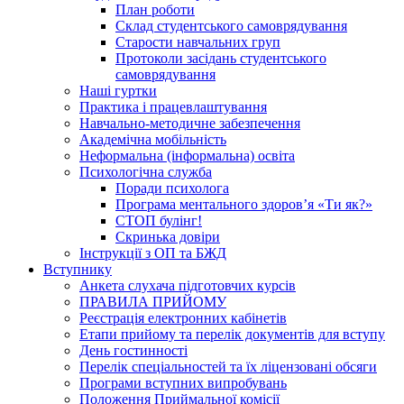
План роботи
Склад студентського самоврядування
Старости навчальних груп
Протоколи засідань студентського
самоврядування
Наші гуртки
Практика і працевлаштування
Навчально-методичне забезпечення
Академічна мобільність
Неформальна (інформальна) освіта
Психологічна служба
Поради психолога
Програма ментального здоров’я «Ти як?»
СТОП булінг!
Скринька довіри
Інструкції з ОП та БЖД
Вступнику
Анкета слухача підготовчих курсів
ПРАВИЛА ПРИЙОМУ
Реєстрація електронних кабінетів
Етапи прийому та перелік документів для вступу
День гостинності
Перелік спеціальностей та їх ліцензовані обсяги
Програми вступних випробувань
Положення Приймальної комісії