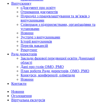
Випускнику
єДокумент про освіту
Отримання документів
Підрозділ з працевлаштування та зв’язків з
випускниками
Співпраця з підприємствами, організаціями та
установами
Новини
Зустрічі з випускниками
Історії випускників
Перелік вакансій
Рекрутинг
Рада директорів
Заклади фахової передвищої освіти Донецької
області
Дані про голів ОМО, РМО
План роботи Ради директорів, ОМО, РМО
Конкурси, конференції, олімпіади
Новини
Контакти
Новини
Оголошення
Віртуальна екскурсія