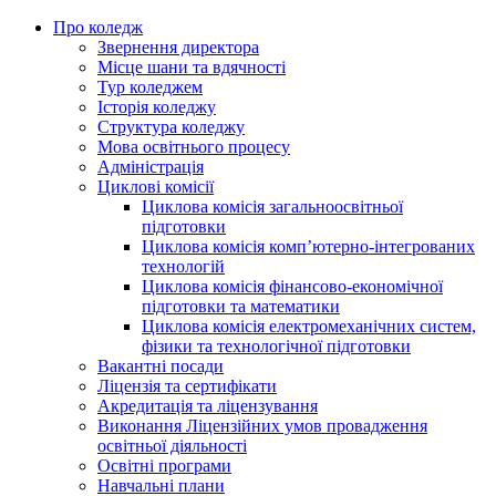
Про коледж
Звернення директора
Місце шани та вдячності
Тур коледжем
Історія коледжу
Структура коледжу
Мова освітнього процесу
Адміністрація
Циклові комісії
Циклова комісія загальноосвітньої
підготовки
Циклова комісія комп’ютерно-інтегрованих
технологій
Циклова комісія фінансово-економічної
підготовки та математики
Циклова комісія електромеханічних систем,
фізики та технологічної підготовки
Вакантні посади
Ліцензія та сертифікати
Акредитація та ліцензування
Виконання Ліцензійних умов провадження
освітньої діяльності
Освітні програми
Навчальні плани