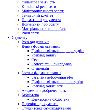
Фінансова звітність
Банківські реквізити
Моніторинг якості освіти
Тендерний комітет
Нормативні документи
Документи про освіту
Матеріально-технічна база
Річні звіти
Студенту
Розклад дзвінків
Денна форма навчання
Графік освітнього процесу дфн
Розклад занять
Сесія
Консультації викладачів
Стипендія
Заочна форма навчання
Загальна інформація зфн
Графік освітнього процесу зфн
Розклад занять зфн
Академічна доброчесність
Бібліотека
Електронна бібліотека
Перевірка документів
Студентське самоврядування