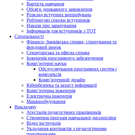
Вартість навчання
Обсяги державного замовлення
Розклад вступних випробувань
Рейтингові списки вступників
Накази про зарахування
Інформація для вступників з ТОТ
Спеціальності
Фінанси, банківська справа, страхування та
фондовий ринок
Секретарська та офісна справа
Інженерія програмного забезпечення
Комп’ютерні науки
Обслуговування програмних систем і
комплексів
Комп’ютерний дизайн
Кібербезпека та захист інформації
Комп’ютерна інженерія
Електрична інженерія
Машинобудування
Викладачу
Атестація педагогічних працівників
Створення програм навчальної дисципліни
Відео інструкція
Укладання контрактів з педагогічними
працівниками