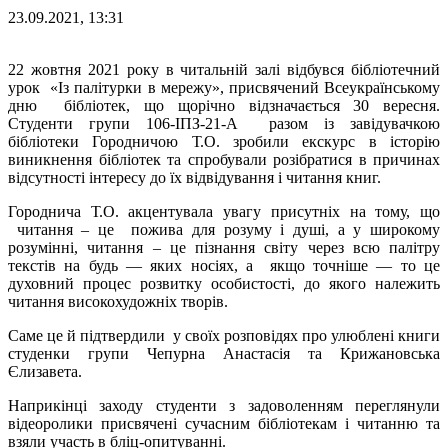
23.09.2021, 13:31
22 жовтня 2021 року в читальній залі відбувся бібліотечний
урок «Із палітурки в мережу», присвячений Всеукраїнському
дню бібліотек, що щорічно відзначається 30 вересня.
Студенти групи 106-ІПЗ-21-А разом із завідувачкою
бібліотеки Городничою Т.О. зробили екскурс в історію
виникнення бібліотек та спробували розібратися в причинах
відсутності інтересу до їх відвідування і читання книг.
Городнича Т.О. акцентувала увагу присутніх на тому, що
читання – це пожива для розуму і душі, а у широкому
розумінні, читання – це пізнання світу через всю палітру
текстів на будь — яких носіях, а якщо точніше — то це
духовний процес розвитку особистості, до якого належить
читання високохудожніх творів.
Саме це й підтвердили у своїх розповідях про улюблені книги
студенки групи Чепурна Анастасія та Крижановська
Єлизавета.
Наприкінці заходу студенти з задоволенням переглянули
відеоролики присвячені сучасним бібліотекам і читанню та
взяли участь в бліц-опитуванні.