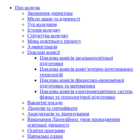
Про коледж
Звернення директора
Місце шани та вдячності
Тур коледжем
Історія коледжу
Структура коледжу
Мова освітнього процесу
Адміністрація
Циклові комісії
Циклова комісія загальноосвітньої
підготовки
Циклова комісія комп’ютерно-інтегрованих
технологій
Циклова комісія фінансово-економічної
підготовки та математики
Циклова комісія електромеханічних систем,
фізики та технологічної підготовки
Вакантні посади
Ліцензія та сертифікати
Акредитація та ліцензування
Виконання Ліцензійних умов провадження
освітньої діяльності
Освітні програми
Навчальні плани