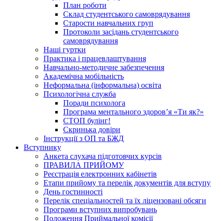
План роботи
Склад студентського самоврядування
Старости навчальних груп
Протоколи засідань студентського
самоврядування
Наші гуртки
Практика і працевлаштування
Навчально-методичне забезпечення
Академічна мобільність
Неформальна (інформальна) освіта
Психологічна служба
Поради психолога
Програма ментального здоров’я «Ти як?»
СТОП булінг!
Скринька довіри
Інструкції з ОП та БЖД
Вступнику
Анкета слухача підготовчих курсів
ПРАВИЛА ПРИЙОМУ
Реєстрація електронних кабінетів
Етапи прийому та перелік документів для вступу
День гостинності
Перелік спеціальностей та їх ліцензовані обсяги
Програми вступних випробувань
Положення Приймальної комісії