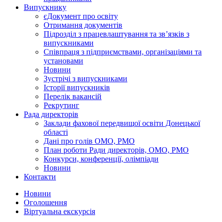
Випускнику
єДокумент про освіту
Отримання документів
Підрозділ з працевлаштування та зв’язків з
випускниками
Співпраця з підприємствами, організаціями та
установами
Новини
Зустрічі з випускниками
Історії випускників
Перелік вакансій
Рекрутинг
Рада директорів
Заклади фахової передвищої освіти Донецької
області
Дані про голів ОМО, РМО
План роботи Ради директорів, ОМО, РМО
Конкурси, конференції, олімпіади
Новини
Контакти
Новини
Оголошення
Віртуальна екскурсія