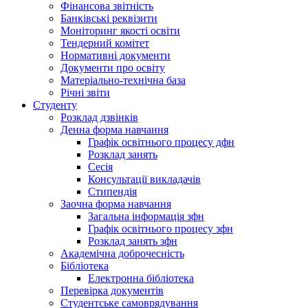
Фінансова звітність
Банківські реквізити
Моніторинг якості освіти
Тендерний комітет
Нормативні документи
Документи про освіту
Матеріально-технічна база
Річні звіти
Студенту
Розклад дзвінків
Денна форма навчання
Графік освітнього процесу дфн
Розклад занять
Сесія
Консультації викладачів
Стипендія
Заочна форма навчання
Загальна інформація зфн
Графік освітнього процесу зфн
Розклад занять зфн
Академічна доброчесність
Бібліотека
Електронна бібліотека
Перевірка документів
Студентське самоврядування