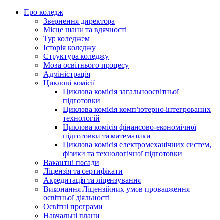
Про коледж
Звернення директора
Місце шани та вдячності
Тур коледжем
Історія коледжу
Структура коледжу
Мова освітнього процесу
Адміністрація
Циклові комісії
Циклова комісія загальноосвітньої
підготовки
Циклова комісія комп’ютерно-інтегрованих
технологій
Циклова комісія фінансово-економічної
підготовки та математики
Циклова комісія електромеханічних систем,
фізики та технологічної підготовки
Вакантні посади
Ліцензія та сертифікати
Акредитація та ліцензування
Виконання Ліцензійних умов провадження
освітньої діяльності
Освітні програми
Навчальні плани