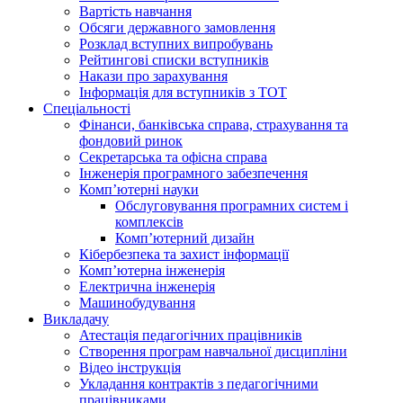
Вартість навчання
Обсяги державного замовлення
Розклад вступних випробувань
Рейтингові списки вступників
Накази про зарахування
Інформація для вступників з ТОТ
Спеціальності
Фінанси, банківська справа, страхування та
фондовий ринок
Секретарська та офісна справа
Інженерія програмного забезпечення
Комп’ютерні науки
Обслуговування програмних систем і
комплексів
Комп’ютерний дизайн
Кібербезпека та захист інформації
Комп’ютерна інженерія
Електрична інженерія
Машинобудування
Викладачу
Атестація педагогічних працівників
Створення програм навчальної дисципліни
Відео інструкція
Укладання контрактів з педагогічними
працівниками