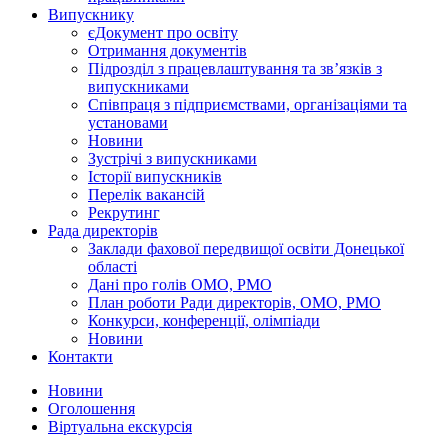
Випускнику
єДокумент про освіту
Отримання документів
Підрозділ з працевлаштування та зв’язків з
випускниками
Співпраця з підприємствами, організаціями та
установами
Новини
Зустрічі з випускниками
Історії випускників
Перелік вакансій
Рекрутинг
Рада директорів
Заклади фахової передвищої освіти Донецької
області
Дані про голів ОМО, РМО
План роботи Ради директорів, ОМО, РМО
Конкурси, конференції, олімпіади
Новини
Контакти
Новини
Оголошення
Віртуальна екскурсія