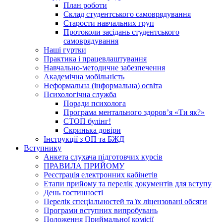
План роботи
Склад студентського самоврядування
Старости навчальних груп
Протоколи засідань студентського
самоврядування
Наші гуртки
Практика і працевлаштування
Навчально-методичне забезпечення
Академічна мобільність
Неформальна (інформальна) освіта
Психологічна служба
Поради психолога
Програма ментального здоров’я «Ти як?»
СТОП булінг!
Скринька довіри
Інструкції з ОП та БЖД
Вступнику
Анкета слухача підготовчих курсів
ПРАВИЛА ПРИЙОМУ
Реєстрація електронних кабінетів
Етапи прийому та перелік документів для вступу
День гостинності
Перелік спеціальностей та їх ліцензовані обсяги
Програми вступних випробувань
Положення Приймальної комісії