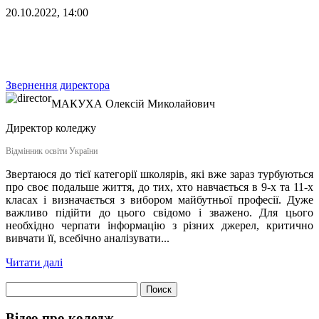
20.10.2022, 14:00
Звернення директора
МАКУХА
Олексій Миколайович
Директор коледжу
Відмінник освіти України
Звертаюся до тієї категорії школярів, які вже зараз турбуються
про своє подальше життя, до тих, хто навчається в 9-х та 11-х
класах і визначається з вибором майбутньої професії. Дуже
важливо підійти до цього свідомо і зважено. Для цього
необхідно черпати інформацію з різних джерел, критично
вивчати її, всебічно аналізувати...
Читати далі
Найти:
Відео про коледж