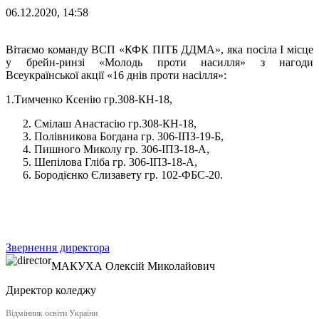
06.12.2020, 14:58
Вітаємо команду ВСП «КФК ПІТБ ДДМА», яка посіла І місце
у брейн-ринзі «Молодь проти насилля» з нагоди
Всеукраїнської акції «16 днів проти насілля»:
1.Тимченко Ксенію гр.308-КН-18,
Смілаш Анастасію гр.308-КН-18,
Полівникова Богдана гр. 306-ІПЗ-19-Б,
Пишного Миколу гр. 306-ІПЗ-18-А,
Шепілова Гліба гр. 306-ІПЗ-18-А,
Бородієнко Єлизавету гр. 102-ФБС-20.
Звернення директора
МАКУХА
Олексій Миколайович
Директор коледжу
Відмінник освіти України