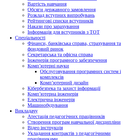
Вартість навчання
Обсяги державного замовлення
Розклад вступних випробувань
Рейтингові списки вступників
Накази про зарахування
Інформація для вступників з ТОТ
Спеціальності
Фінанси, банківська справа, страхування та
фондовий ринок
Секретарська та офісна справа
Інженерія програмного забезпечення
Комп’ютерні науки
Обслуговування програмних систем і
комплексів
Комп’ютерний дизайн
Кібербезпека та захист інформації
Комп’ютерна інженерія
Електрична інженерія
Машинобудування
Викладачу
Атестація педагогічних працівників
Створення програм навчальної дисципліни
Відео інструкція
Укладання контрактів з педагогічними
працівниками