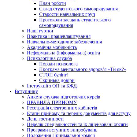
План роботи
Склад студентського самоврядування
Старости навчальних груп
Протоколи засідань студентського
самоврядування
Наші гуртки
Практика і працевлаштування
Навчально-методичне забезпечення
Академічна мобільність
Неформальна (інформальна) освіта
Психологічна служба
Поради психолога
Програма ментального здоров’я «Ти як?»
СТОП булінг!
Скринька довіри
Інструкції з ОП та БЖД
Вступнику
Анкета слухача підготовчих курсів
ПРАВИЛА ПРИЙОМУ
Реєстрація електронних кабінетів
Етапи прийому та перелік документів для вступу
День гостинності
Перелік спеціальностей та їх ліцензовані обсяги
Програми вступних випробувань
Положення Приймальної комісії