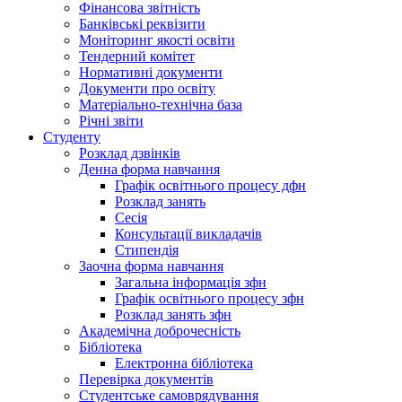
Фінансова звітність
Банківські реквізити
Моніторинг якості освіти
Тендерний комітет
Нормативні документи
Документи про освіту
Матеріально-технічна база
Річні звіти
Студенту
Розклад дзвінків
Денна форма навчання
Графік освітнього процесу дфн
Розклад занять
Сесія
Консультації викладачів
Стипендія
Заочна форма навчання
Загальна інформація зфн
Графік освітнього процесу зфн
Розклад занять зфн
Академічна доброчесність
Бібліотека
Електронна бібліотека
Перевірка документів
Студентське самоврядування