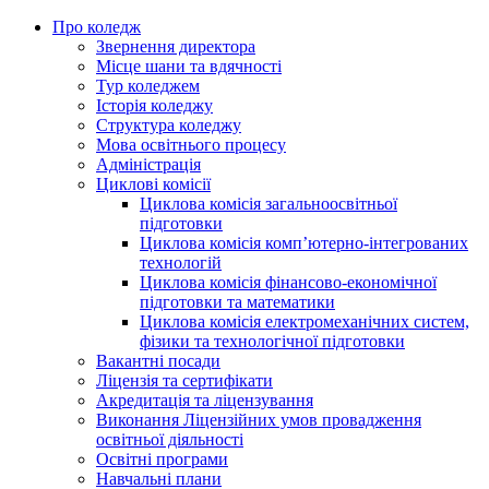
Про коледж
Звернення директора
Місце шани та вдячності
Тур коледжем
Історія коледжу
Структура коледжу
Мова освітнього процесу
Адміністрація
Циклові комісії
Циклова комісія загальноосвітньої
підготовки
Циклова комісія комп’ютерно-інтегрованих
технологій
Циклова комісія фінансово-економічної
підготовки та математики
Циклова комісія електромеханічних систем,
фізики та технологічної підготовки
Вакантні посади
Ліцензія та сертифікати
Акредитація та ліцензування
Виконання Ліцензійних умов провадження
освітньої діяльності
Освітні програми
Навчальні плани