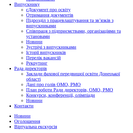
Випускнику
єДокумент про освіту
Отримання документів
Підрозділ з працевлаштування та зв’язків з
випускниками
Співпраця з підприємствами, організаціями та
установами
Новини
Зустрічі з випускниками
Історії випускників
Перелік вакансій
Рекрутинг
Рада директорів
Заклади фахової передвищої освіти Донецької
області
Дані про голів ОМО, РМО
План роботи Ради директорів, ОМО, РМО
Конкурси, конференції, олімпіади
Новини
Контакти
Новини
Оголошення
Віртуальна екскурсія