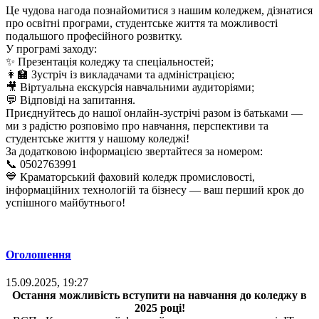
Це чудова нагода познайомитися з нашим коледжем, дізнатися
про освітні програми, студентське життя та можливості
подальшого професійного розвитку.
У програмі заходу:
✨ Презентація коледжу та спеціальностей;
👩‍🏫 Зустріч із викладачами та адміністрацією;
🎥 Віртуальна екскурсія навчальними аудиторіями;
💬 Відповіді на запитання.
Приєднуйтесь до нашої онлайн-зустрічі разом із батьками —
ми з радістю розповімо про навчання, перспективи та
студентське життя у нашому коледжі!
За додатковою інформацією звертайтеся за номером:
📞 0502763991
💙 Краматорський фаховий коледж промисловості,
інформаційних технологій та бізнесу — ваш перший крок до
успішного майбутнього!
Оголошення
15.09.2025, 19:27
Остання можливість вступити на навчання до коледжу в
2025 році!