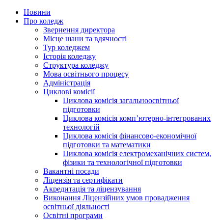
Новини
Про коледж
Звернення директора
Місце шани та вдячності
Тур коледжем
Історія коледжу
Структура коледжу
Мова освітнього процесу
Адміністрація
Циклові комісії
Циклова комісія загальноосвітньої
підготовки
Циклова комісія комп’ютерно-інтегрованих
технологій
Циклова комісія фінансово-економічної
підготовки та математики
Циклова комісія електромеханічних систем,
фізики та технологічної підготовки
Вакантні посади
Ліцензія та сертифікати
Акредитація та ліцензування
Виконання Ліцензійних умов провадження
освітньої діяльності
Освітні програми