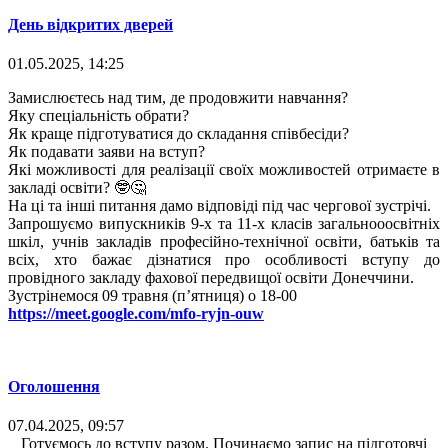
День відкритих дверей
01.05.2025, 14:25
Замислюєтесь над тим, де продовжити навчання?
Яку спеціальність обрати?
Як краще підготуватися до складання співбесіди?
Як подавати заяви на вступ?
Які можливості для реалізації своїх можливостей отримаєте в
закладі освіти? 🤓🤔
На ці та інші питання дамо відповіді під час чергової зустрічі.
Запрошуємо випускників 9-х та 11-х класів загальнооосвітніх
шкіл, учнів закладів професійно-технічної освіти, батьків та
всіх, хто бажає дізнатися про особливості вступу до
провідного закладу фахової передвищої освіти Донеччини.
Зустрінемося 09 травня (п’ятниця) о 18-00
https://meet.google.com/mfo-ryjn-ouw
Оголошення
07.04.2025, 09:57
Готуємось до вступу разом. Починаємо запис на підготовчі