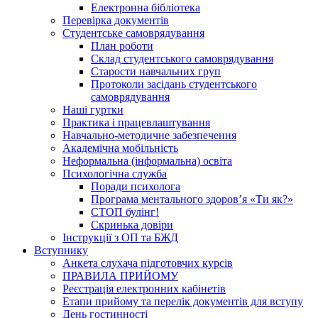
Електронна бібліотека
Перевірка документів
Студентське самоврядування
План роботи
Склад студентського самоврядування
Старости навчальних груп
Протоколи засідань студентського
самоврядування
Наші гуртки
Практика і працевлаштування
Навчально-методичне забезпечення
Академічна мобільність
Неформальна (інформальна) освіта
Психологічна служба
Поради психолога
Програма ментального здоров’я «Ти як?»
СТОП булінг!
Скринька довіри
Інструкції з ОП та БЖД
Вступнику
Анкета слухача підготовчих курсів
ПРАВИЛА ПРИЙОМУ
Реєстрація електронних кабінетів
Етапи прийому та перелік документів для вступу
День гостинності