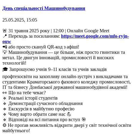
День спеціальності Машинобудування
25.05.2025, 15:05
🚨 31 травня 2025 року | 12:00 | Онлайн Google Meet
📍 Переходь за посиланням:
https://meet.google.com/mfo-ryjn-
ouw
📲 або просто скануй QR-код з афіші!
💡 Машинобудування — це більше, ніж просто гвинтики та
метал. Це двигун інновацій, промисловості й високих
технологій!
🎓 Запрошуємо учнів 9–11 класів та учнів закладів
профтехосвіти на захопливу онлайн-зустріч з викладачами та
студентами Краматорського фахового коледжу промисловості,
ІТ та бізнесу Донбаської державної машинобудівної академії!
👀 Що на тебе чекає?
🔹 Реальні історії студентів
🔹 Демонстрації сучасного обладнання
🔹 Екскурсія в майбутню професію
🔹 Чому варто обрати саме нас 💪
🔹 Відповіді на всі питання про вступ 🎯
⚙️ Не проґав можливість відкрити двері у світ технічної освіти
майбутнього!