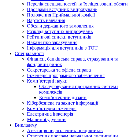
Перелік спеціальностей та їх ліцензовані обсяги
Програми вступних випробувань
Положення Приймальної комісії
Вартість навчання
Обсяги державного замовлення
Розклад вступних випробувань
Рейтингові списки вступників
Накази про зарахування
Інформація для вступників з ТОТ
Спеціальності
Фінанси, банківська справа, страхування та
фондовий ринок
Секретарська та офісна справа
Інженерія програмного забезпечення
Комп’ютерні науки
Обслуговування програмних систем і
комплексів
Комп’ютерний дизайн
Кібербезпека та захист інформації
Комп’ютерна інженерія
Електрична інженерія
Машинобудування
Викладачу
Атестація педагогічних працівників
Створення програм навчальної дисципліни