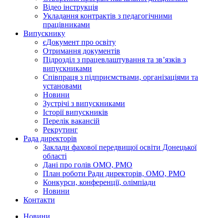
Відео інструкція
Укладання контрактів з педагогічними
працівниками
Випускнику
єДокумент про освіту
Отримання документів
Підрозділ з працевлаштування та зв’язків з
випускниками
Співпраця з підприємствами, організаціями та
установами
Новини
Зустрічі з випускниками
Історії випускників
Перелік вакансій
Рекрутинг
Рада директорів
Заклади фахової передвищої освіти Донецької
області
Дані про голів ОМО, РМО
План роботи Ради директорів, ОМО, РМО
Конкурси, конференції, олімпіади
Новини
Контакти
Новини