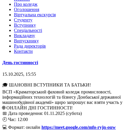
Про коледж
Оголошення
Віртуальна екскурсія
Студенту
Вступнику
Спеціальності
Викладачу
Випускнику
Рада директорів
Контакти
День гостинності
15.10.2025, 15:55
🎓 ШАНОВНІ ВСТУПНИКИ ТА БАТЬКИ!
ВСП «Краматорський фаховий коледж промисловості,
інформаційних технологій та бізнесу Донбаської державної
машинобудівної академії» щиро запрошує вас взяти участь у
🌐 ОНЛАЙН ДНІ ГОСТИННОСТІ!
📅 Дата проведення: 01.11.2025 (субота)
🕘 Час: 12:00
💻 Формат: онлайн
https://meet.google.com/mfo-ryjn-ouw