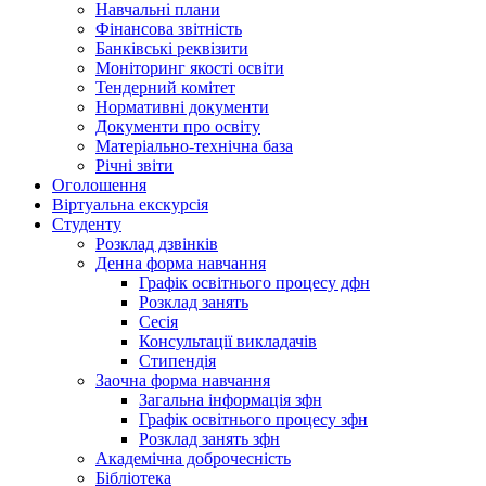
Навчальні плани
Фінансова звітність
Банківські реквізити
Моніторинг якості освіти
Тендерний комітет
Нормативні документи
Документи про освіту
Матеріально-технічна база
Річні звіти
Оголошення
Віртуальна екскурсія
Студенту
Розклад дзвінків
Денна форма навчання
Графік освітнього процесу дфн
Розклад занять
Сесія
Консультації викладачів
Стипендія
Заочна форма навчання
Загальна інформація зфн
Графік освітнього процесу зфн
Розклад занять зфн
Академічна доброчесність
Бібліотека