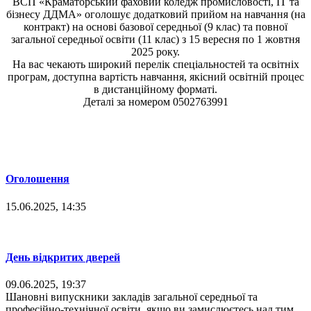
ВСП «Краматорський фаховий коледж промисловості, ІТ та
бізнесу ДДМА» оголошує додатковий прийом на навчання (на
контракт) на основі базової середньої (9 клас) та повної
загальної середньої освіти (11 клас) з 15 вересня по 1 жовтня
2025 року.
На вас чекають широкий перелік спеціальностей та освітніх
програм, доступна вартість навчання, якісний освітній процес
в дистанційному форматі.
Деталі за номером 0502763991
Оголошення
15.06.2025, 14:35
День відкритих дверей
09.06.2025, 19:37
Шановні випускники закладів загальної середньої та
професійно-технічної освіти, якщо ви замислюєтесь над тим,