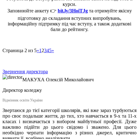
курси.
Заповнюйте анкету 👉
bit.ly/3HoiTJg
та отримуйте якісну
підготовку до складання вступних випробувань,
інформаційну підтримку під час вступу, а також додаткові
бали до рейтингу.
Страница 2 из 5
«
1
2
3
4
5
»
Звернення директора
МАКУХА
Олексій Миколайович
Директор коледжу
Відмінник освіти України
Звертаюся до тієї категорії школярів, які вже зараз турбуються
про своє подальше життя, до тих, хто навчається в 9-х та 11-х
класах і визначається з вибором майбутньої професії. Дуже
важливо підійти до цього свідомо і зважено. Для цього
необхідно черпати інформацію з різних джерел, критично
вивчати її, всебічно аналізувати...