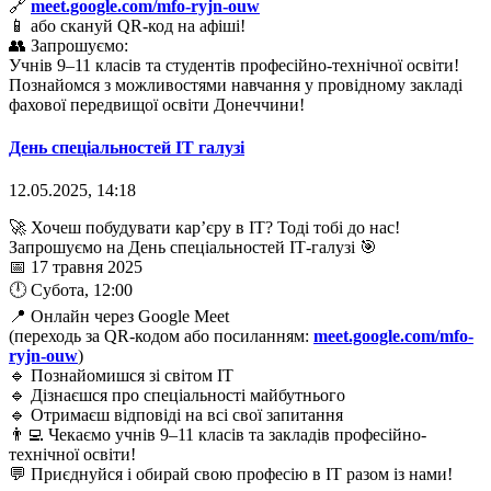
🔗
meet.google.com/mfo-ryjn-ouw
📱 або скануй QR-код на афіші!
👥 Запрошуємо:
Учнів 9–11 класів та студентів професійно-технічної освіти!
Познайомся з можливостями навчання у провідному закладі
фахової передвищої освіти Донеччини!
День спеціальностей ІТ галузі
12.05.2025, 14:18
🚀 Хочеш побудувати кар’єру в ІТ? Тоді тобі до нас!
Запрошуємо на День спеціальностей ІТ-галузі 🎯
📅 17 травня 2025
🕛 Субота, 12:00
📍 Онлайн через Google Meet
(переходь за QR-кодом або посиланням:
meet.google.com/mfo-
ryjn-ouw
)
🔹 Познайомишся зі світом ІТ
🔹 Дізнаєшся про спеціальності майбутнього
🔹 Отримаєш відповіді на всі свої запитання
👨‍💻 Чекаємо учнів 9–11 класів та закладів професійно-
технічної освіти!
💬 Приєднуйся і обирай свою професію в ІТ разом із нами!