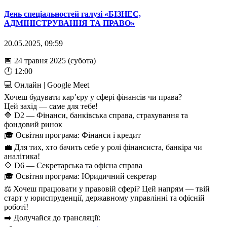
День спеціальностей галузі «БІЗНЕС,
АДМІНІСТРУВАННЯ ТА ПРАВО»
20.05.2025, 09:59
📅 24 травня 2025 (субота)
🕛 12:00
💻 Онлайн | Google Meet
Хочеш будувати кар’єру у сфері фінансів чи права?
Цей захід — саме для тебе!
🔷 D2 — Фінанси, банківська справа, страхування та
фондовий ринок
🎓 Освітня програма: Фінанси і кредит
💼 Для тих, хто бачить себе у ролі фінансиста, банкіра чи
аналітика!
🔷 D6 — Секретарська та офісна справа
🎓 Освітня програма: Юридичний секретар
⚖️ Хочеш працювати у правовій сфері? Цей напрям — твій
старт у юриспруденції, державному управлінні та офісній
роботі!
➡️ Долучайся до трансляції: