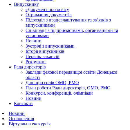
Випускнику
єДокумент про освіту
Отримання документів
Підрозділ з працевлаштування та зв’язків з
випускниками
Співпраця з підприємствами, організаціями та
установами
Новини
Зустрічі з випускниками
Історії випускників
Перелік вакансій
Рекрутинг
Рада директорів
Заклади фахової передвищої освіти Донецької
області
Дані про голів ОМО, РМО
План роботи Ради директорів, ОМО, РМО
Конкурси, конференції, олімпіади
Новини
Контакти
Новини
Оголошення
Віртуальна екскурсія