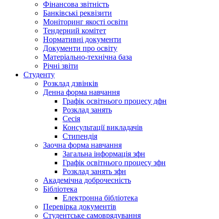
Фінансова звітність
Банківські реквізити
Моніторинг якості освіти
Тендерний комітет
Нормативні документи
Документи про освіту
Матеріально-технічна база
Річні звіти
Студенту
Розклад дзвінків
Денна форма навчання
Графік освітнього процесу дфн
Розклад занять
Сесія
Консультації викладачів
Стипендія
Заочна форма навчання
Загальна інформація зфн
Графік освітнього процесу зфн
Розклад занять зфн
Академічна доброчесність
Бібліотека
Електронна бібліотека
Перевірка документів
Студентське самоврядування