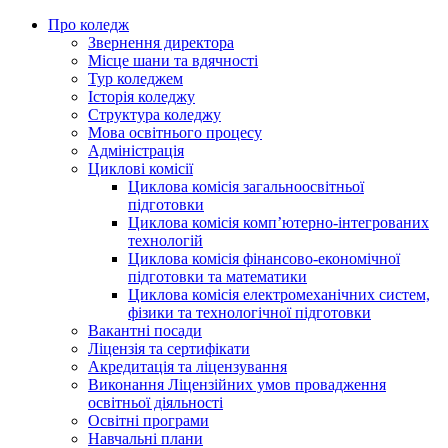
Про коледж
Звернення директора
Місце шани та вдячності
Тур коледжем
Історія коледжу
Структура коледжу
Мова освітнього процесу
Адміністрація
Циклові комісії
Циклова комісія загальноосвітньої
підготовки
Циклова комісія комп’ютерно-інтегрованих
технологій
Циклова комісія фінансово-економічної
підготовки та математики
Циклова комісія електромеханічних систем,
фізики та технологічної підготовки
Вакантні посади
Ліцензія та сертифікати
Акредитація та ліцензування
Виконання Ліцензійних умов провадження
освітньої діяльності
Освітні програми
Навчальні плани