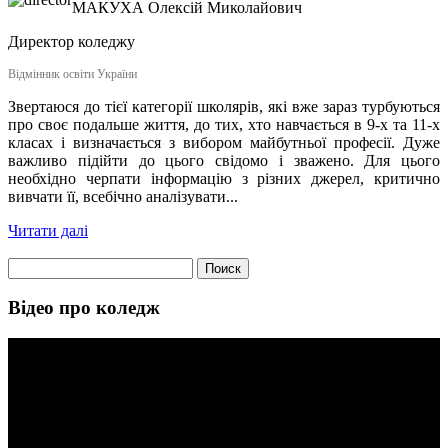
МАКУХА
Олексій Миколайович
Директор коледжу
Відмінник освіти України
Звертаюся до тієї категорії школярів, які вже зараз турбуються
про своє подальше життя, до тих, хто навчається в 9-х та 11-х
класах і визначається з вибором майбутньої професії. Дуже
важливо підійти до цього свідомо і зважено. Для цього
необхідно черпати інформацію з різних джерел, критично
вивчати її, всебічно аналізувати...
Читати далі
Найти:
Відео про коледж