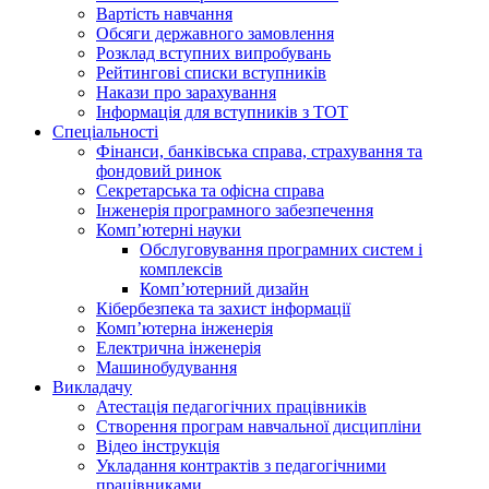
Вартість навчання
Обсяги державного замовлення
Розклад вступних випробувань
Рейтингові списки вступників
Накази про зарахування
Інформація для вступників з ТОТ
Спеціальності
Фінанси, банківська справа, страхування та
фондовий ринок
Секретарська та офісна справа
Інженерія програмного забезпечення
Комп’ютерні науки
Обслуговування програмних систем і
комплексів
Комп’ютерний дизайн
Кібербезпека та захист інформації
Комп’ютерна інженерія
Електрична інженерія
Машинобудування
Викладачу
Атестація педагогічних працівників
Створення програм навчальної дисципліни
Відео інструкція
Укладання контрактів з педагогічними
працівниками