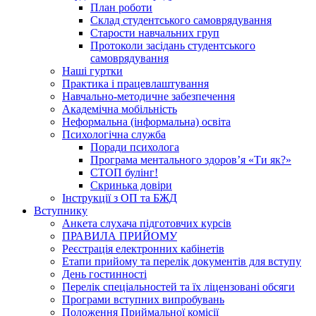
План роботи
Склад студентського самоврядування
Старости навчальних груп
Протоколи засідань студентського
самоврядування
Наші гуртки
Практика і працевлаштування
Навчально-методичне забезпечення
Академічна мобільність
Неформальна (інформальна) освіта
Психологічна служба
Поради психолога
Програма ментального здоров’я «Ти як?»
СТОП булінг!
Скринька довіри
Інструкції з ОП та БЖД
Вступнику
Анкета слухача підготовчих курсів
ПРАВИЛА ПРИЙОМУ
Реєстрація електронних кабінетів
Етапи прийому та перелік документів для вступу
День гостинності
Перелік спеціальностей та їх ліцензовані обсяги
Програми вступних випробувань
Положення Приймальної комісії