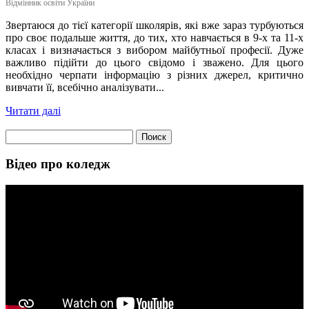
Відмінник освіти України
Звертаюся до тієї категорії школярів, які вже зараз турбуються
про своє подальше життя, до тих, хто навчається в 9-х та 11-х
класах і визначається з вибором майбутньої професії. Дуже
важливо підійти до цього свідомо і зважено. Для цього
необхідно черпати інформацію з різних джерел, критично
вивчати її, всебічно аналізувати...
Читати далі
Найти:
Відео про коледж