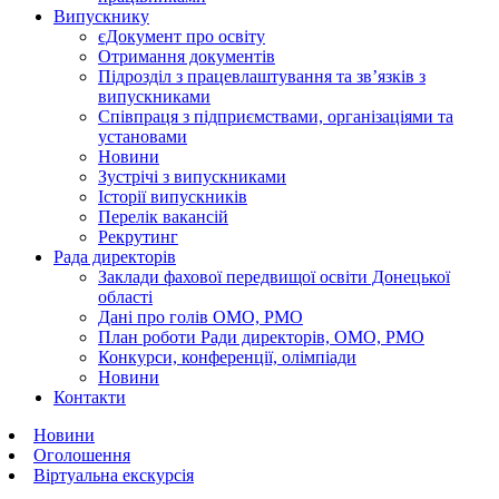
Випускнику
єДокумент про освіту
Отримання документів
Підрозділ з працевлаштування та зв’язків з
випускниками
Співпраця з підприємствами, організаціями та
установами
Новини
Зустрічі з випускниками
Історії випускників
Перелік вакансій
Рекрутинг
Рада директорів
Заклади фахової передвищої освіти Донецької
області
Дані про голів ОМО, РМО
План роботи Ради директорів, ОМО, РМО
Конкурси, конференції, олімпіади
Новини
Контакти
Новини
Оголошення
Віртуальна екскурсія