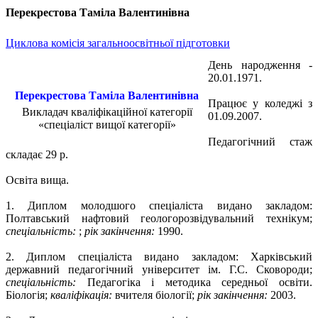
Перекрестова Таміла Валентинівна
Циклова комісія загальноосвітньої підготовки
День народження -
20.01.1971.
Перекрестова Таміла Валентинівна
Працює у коледжі з
Викладач кваліфікаційної категорії
01.09.2007.
«спеціаліст вищої категорії»
Педагогічний стаж
складає 29 р.
Освіта вища.
1. Диплом молодшого спеціаліста видано закладом:
Полтавський нафтовий геологорозвідувальний технікум;
спеціальність:
;
рік закінчення:
1990.
2. Диплом спеціаліста видано закладом: Харківський
державний педагогічний університет ім. Г.С. Сковороди;
спеціальність:
Педагогіка і методика середньої освіти.
Біологія;
кваліфікація:
вчителя біології;
рік закінчення:
2003.