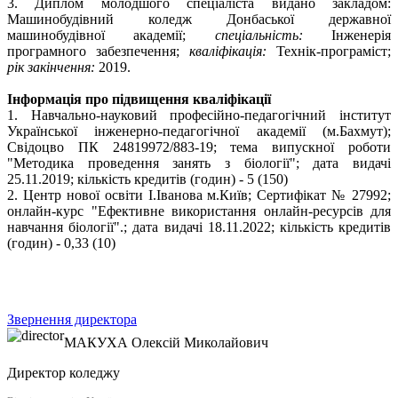
3. Диплом молодшого спеціаліста видано закладом:
Машинобудівний коледж Донбаської державної
машинобудівної академії;
спеціальність:
Інженерія
програмного забезпечення;
кваліфікація:
Технік-програміст;
рік закінчення:
2019.
Інформація про підвищення кваліфікації
1. Навчально-науковий професійно-педагогічний інститут
Української інженерно-педагогічної академії (м.Бахмут);
Свідоцво ПК 24819972/883-19; тема випускної роботи
"Методика проведення занять з біології"; дата видачі
25.11.2019; кількість кредитів (годин) - 5 (150)
2. Центр нової освіти І.Іванова м.Київ; Сертифікат № 27992;
онлайн-курс "Ефективне використання онлайн-ресурсів для
навчання біології".; дата видачі 18.11.2022; кількість кредитів
(годин) - 0,33 (10)
Звернення директора
МАКУХА
Олексій Миколайович
Директор коледжу