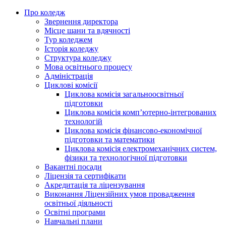
Про коледж
Звернення директора
Місце шани та вдячності
Тур коледжем
Історія коледжу
Структура коледжу
Мова освітнього процесу
Адміністрація
Циклові комісії
Циклова комісія загальноосвітньої
підготовки
Циклова комісія комп’ютерно-інтегрованих
технологій
Циклова комісія фінансово-економічної
підготовки та математики
Циклова комісія електромеханічних систем,
фізики та технологічної підготовки
Вакантні посади
Ліцензія та сертифікати
Акредитація та ліцензування
Виконання Ліцензійних умов провадження
освітньої діяльності
Освітні програми
Навчальні плани