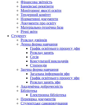
Фінансова звітність
Банківські реквізити
Моніторинг якості освіти
Тендерний комітет
Нормативні документи
Документи про освіту
Матеріально-технічна база
Річні звіти
Студенту
Розклад дзвінків
Денна форма навчання
Графік освітнього процесу дфн
Розклад занять
Сесія
Консультації викладачів
Стипендія
Заочна форма навчання
Загальна інформація зфн
Графік освітнього процесу зфн
Розклад занять зфн
Академічна доброчесність
Бібліотека
Електронна бібліотека
Перевірка документів
Студентське самоврядування