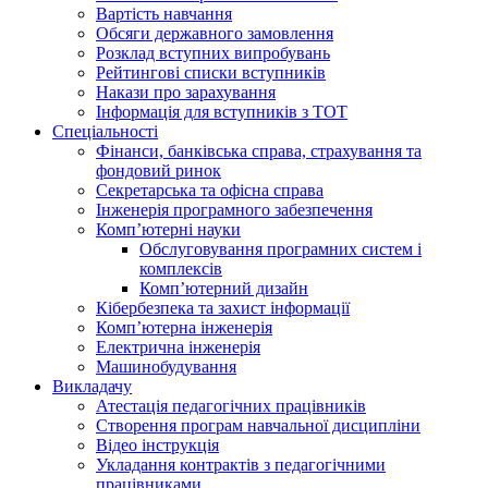
Вартість навчання
Обсяги державного замовлення
Розклад вступних випробувань
Рейтингові списки вступників
Накази про зарахування
Інформація для вступників з ТОТ
Спеціальності
Фінанси, банківська справа, страхування та
фондовий ринок
Секретарська та офісна справа
Інженерія програмного забезпечення
Комп’ютерні науки
Обслуговування програмних систем і
комплексів
Комп’ютерний дизайн
Кібербезпека та захист інформації
Комп’ютерна інженерія
Електрична інженерія
Машинобудування
Викладачу
Атестація педагогічних працівників
Створення програм навчальної дисципліни
Відео інструкція
Укладання контрактів з педагогічними
працівниками