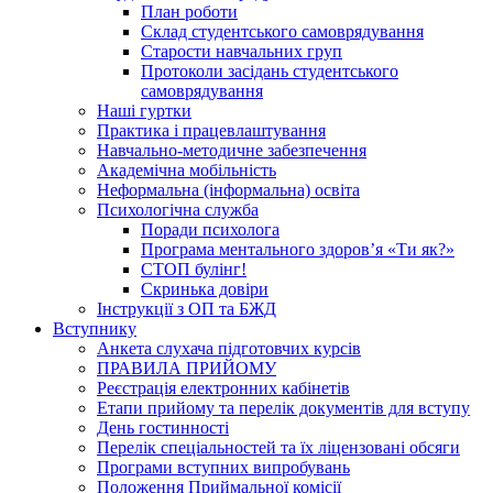
План роботи
Склад студентського самоврядування
Старости навчальних груп
Протоколи засідань студентського
самоврядування
Наші гуртки
Практика і працевлаштування
Навчально-методичне забезпечення
Академічна мобільність
Неформальна (інформальна) освіта
Психологічна служба
Поради психолога
Програма ментального здоров’я «Ти як?»
СТОП булінг!
Скринька довіри
Інструкції з ОП та БЖД
Вступнику
Анкета слухача підготовчих курсів
ПРАВИЛА ПРИЙОМУ
Реєстрація електронних кабінетів
Етапи прийому та перелік документів для вступу
День гостинності
Перелік спеціальностей та їх ліцензовані обсяги
Програми вступних випробувань
Положення Приймальної комісії