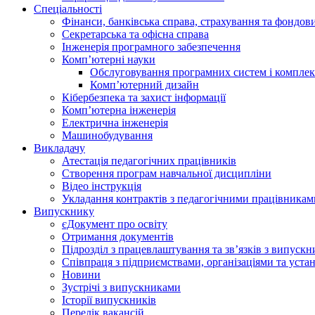
Спеціальності
Фінанси, банківська справа, страхування та фондов
Секретарська та офісна справа
Інженерія програмного забезпечення
Комп’ютерні науки
Обслуговування програмних систем і комплек
Комп’ютерний дизайн
Кібербезпека та захист інформації
Комп’ютерна інженерія
Електрична інженерія
Машинобудування
Викладачу
Атестація педагогічних працівників
Створення програм навчальної дисципліни
Відео інструкція
Укладання контрактів з педагогічними працівникам
Випускнику
єДокумент про освіту
Отримання документів
Підрозділ з працевлаштування та зв’язків з випуск
Співпраця з підприємствами, організаціями та уста
Новини
Зустрічі з випускниками
Історії випускників
Перелік вакансій