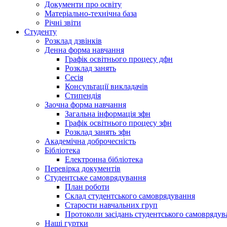
Документи про освіту
Матеріально-технічна база
Річні звіти
Студенту
Розклад дзвінків
Денна форма навчання
Графік освітнього процесу дфн
Розклад занять
Сесія
Консультації викладачів
Стипендія
Заочна форма навчання
Загальна інформація зфн
Графік освітнього процесу зфн
Розклад занять зфн
Академічна доброчесність
Бібліотека
Електронна бібліотека
Перевірка документів
Студентське самоврядування
План роботи
Склад студентського самоврядування
Старости навчальних груп
Протоколи засідань студентського самоврядув
Наші гуртки