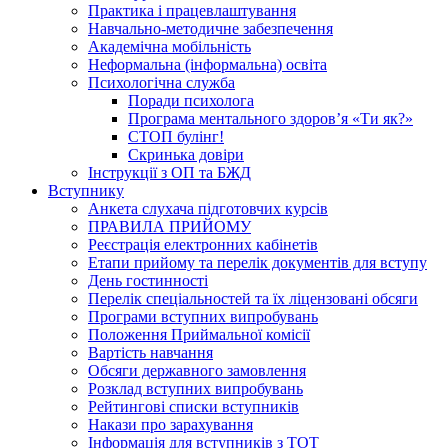
Практика і працевлаштування
Навчально-методичне забезпечення
Академічна мобільність
Неформальна (інформальна) освіта
Психологічна служба
Поради психолога
Програма ментального здоров’я «Ти як?»
СТОП булінг!
Скринька довіри
Інструкції з ОП та БЖД
Вступнику
Анкета слухача підготовчих курсів
ПРАВИЛА ПРИЙОМУ
Реєстрація електронних кабінетів
Етапи прийому та перелік документів для вступу
День гостинності
Перелік спеціальностей та їх ліцензовані обсяги
Програми вступних випробувань
Положення Приймальної комісії
Вартість навчання
Обсяги державного замовлення
Розклад вступних випробувань
Рейтингові списки вступників
Накази про зарахування
Інформація для вступників з ТОТ