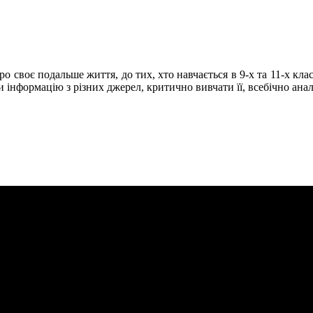
 про своє подальше життя, до тих, хто навчається в 9-х та 11-х кл
и інформацію з різних джерел, критично вивчати її, всебічно аналі