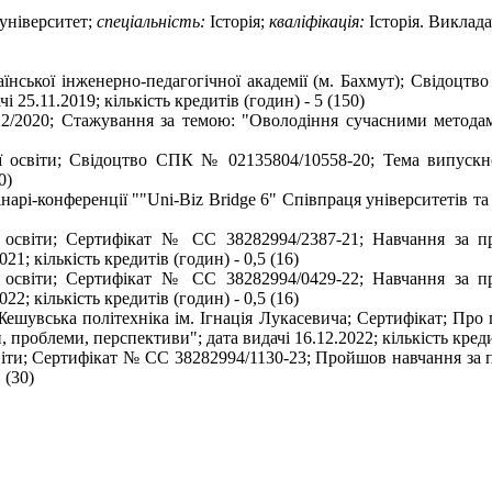
університет;
спеціальність:
Історія;
кваліфікація:
Історія. Виклада
їнської інженерно-педагогічної академії (м. Бахмут); Свідоцт
25.11.2019; кількість кредитів (годин) - 5 (150)
2/2020; Стажування за темою: "Оволодіння сучасними методами
ої освіти; Свідоцтво СПК № 02135804/10558-20; Тема випускно
0)
і-конференції ""Uni-Biz Bridge 6" Співпраця університетів та біз
 освіти; Сертифікат № СС 38282994/2387-21; Навчання за п
21; кількість кредитів (годин) - 0,5 (16)
 освіти; Сертифікат № СС 38282994/0429-22; Навчання за п
22; кількість кредитів (годин) - 0,5 (16)
 Жешувська політехніка ім. Ігнація Лукасевича; Сертифікат; Про 
проблеми, перспективи"; дата видачі 16.12.2022; кількість кредит
іти; Сертифікат № СС 38282994/1130-23; Пройшов навчання за п
 (30)