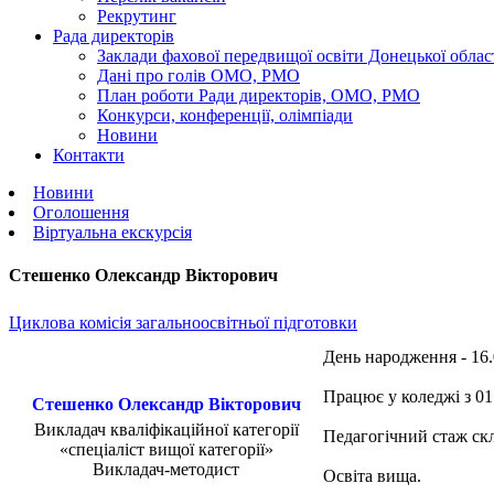
Рекрутинг
Рада директорів
Заклади фахової передвищої освіти Донецької облас
Дані про голів ОМО, РМО
План роботи Ради директорів, ОМО, РМО
Конкурси, конференції, олімпіади
Новини
Контакти
Новини
Оголошення
Віртуальна екскурсія
Стешенко Олександр Вікторович
Циклова комісія загальноосвітньої підготовки
День народження - 16.
Працює у коледжі з 01
Стешенко Олександр Вікторович
Викладач кваліфікаційної категорії
Педагогічний стаж скл
«спеціаліст вищої категорії»
Викладач-методист
Освіта вища.