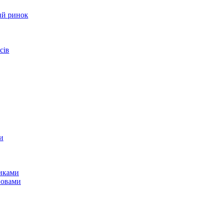
ий ринок
сів
и
никами
новами