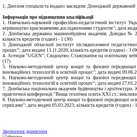
1. Диплом спеціаліста видано закладом: Донецький державний 
Інформація про підвищення кваліфікації
1. Навчально-науковий професійно-педагогічний інститут Укра
керівництво краєзнавчими дослідженнями студентів"; дата видачі 
2. Донбаська державна машинобудівна академія; Довідка № 2
кількість кредитів (годин) - 1 (30)
3. Донецький обласний інститут післядипломної педагогічн
процес"; дата видачі 13.11.2020; кількість кредитів (годин) - 3 (9
4. Агенція "UGEN"; Свідоцтво; Стажування на освітньому вебінар
(17)
5. Науково-методичний центр вищої та фахової передвищої
інноваційних технологій в освітній процес"; дата видачі 09.06.20
6. Науково-методичний центр вищої та фахової передвищої
інноваційних технологій в освітній процес"; дата видачі 27.01.20
7. Донбаська національна академія будівництва і архітектури,
практичної конференції "Вища технічна освіта ХХІ ст.: виклики, 
8. Науково-методичний центр вищої та фахової передвищої осв
сервісами"; дата видачі 05.03.2023; кількість кредитів (годин) - 1
Звернення директора