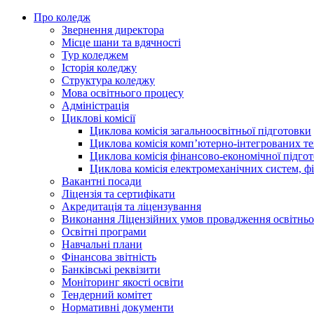
Про коледж
Звернення директора
Місце шани та вдячності
Тур коледжем
Історія коледжу
Структура коледжу
Мова освітнього процесу
Адміністрація
Циклові комісії
Циклова комісія загальноосвітньої підготовки
Циклова комісія комп’ютерно-інтегрованих т
Циклова комісія фінансово-економічної підго
Циклова комісія електромеханічних систем, фі
Вакантні посади
Ліцензія та сертифікати
Акредитація та ліцензування
Виконання Ліцензійних умов провадження освітньої
Освітні програми
Навчальні плани
Фінансова звітність
Банківські реквізити
Моніторинг якості освіти
Тендерний комітет
Нормативні документи