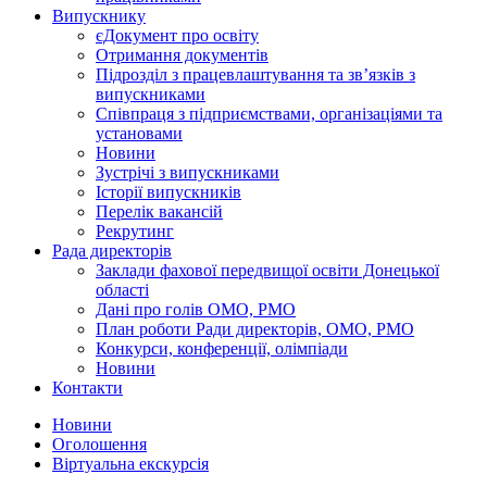
Випускнику
єДокумент про освіту
Отримання документів
Підрозділ з працевлаштування та зв’язків з
випускниками
Співпраця з підприємствами, організаціями та
установами
Новини
Зустрічі з випускниками
Історії випускників
Перелік вакансій
Рекрутинг
Рада директорів
Заклади фахової передвищої освіти Донецької
області
Дані про голів ОМО, РМО
План роботи Ради директорів, ОМО, РМО
Конкурси, конференції, олімпіади
Новини
Контакти
Новини
Оголошення
Віртуальна екскурсія