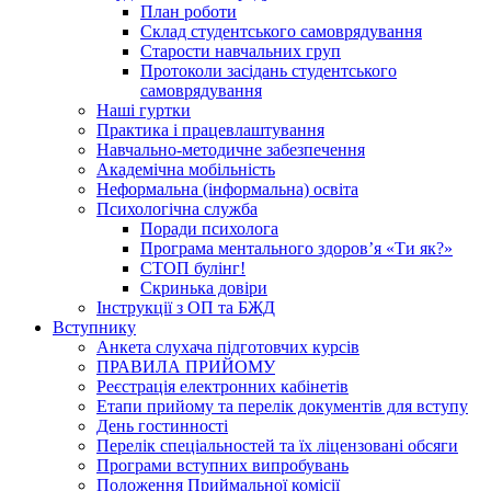
План роботи
Склад студентського самоврядування
Старости навчальних груп
Протоколи засідань студентського
самоврядування
Наші гуртки
Практика і працевлаштування
Навчально-методичне забезпечення
Академічна мобільність
Неформальна (інформальна) освіта
Психологічна служба
Поради психолога
Програма ментального здоров’я «Ти як?»
СТОП булінг!
Скринька довіри
Інструкції з ОП та БЖД
Вступнику
Анкета слухача підготовчих курсів
ПРАВИЛА ПРИЙОМУ
Реєстрація електронних кабінетів
Етапи прийому та перелік документів для вступу
День гостинності
Перелік спеціальностей та їх ліцензовані обсяги
Програми вступних випробувань
Положення Приймальної комісії