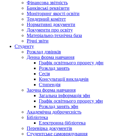
Фінансова звітність
Банківські реквізити
Моніторинг якості освіти
Тендерний комітет
Нормативні документи
Документи про освіту
Матеріально-технічна база
Річні звіти
Студенту
Розклад дзвінків
Денна форма навчання
Графік освітнього процесу дфн
Розклад занять
Сесія
Консультації викладачів
Стипендія
Заочна форма навчання
Загальна інформація зфн
Графік освітнього процесу зфн
Розклад занять зфн
Академічна доброчесність
Бібліотека
Електронна бібліотека
Перевірка документів
Студентське самоврядування