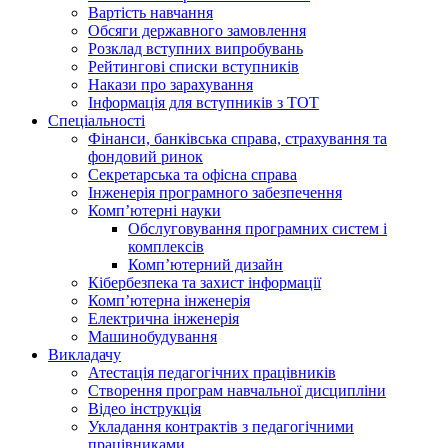
Вартість навчання
Обсяги державного замовлення
Розклад вступних випробувань
Рейтингові списки вступників
Накази про зарахування
Інформація для вступників з ТОТ
Спеціальності
Фінанси, банківська справа, страхування та
фондовий ринок
Секретарська та офісна справа
Інженерія програмного забезпечення
Комп’ютерні науки
Обслуговування програмних систем і
комплексів
Комп’ютерний дизайн
Кібербезпека та захист інформації
Комп’ютерна інженерія
Електрична інженерія
Машинобудування
Викладачу
Атестація педагогічних працівників
Створення програм навчальної дисципліни
Відео інструкція
Укладання контрактів з педагогічними
працівниками