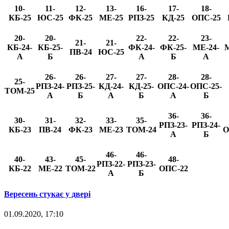
10-
11-
12-
13-
16-
17-
18-
КБ-25
ЮС-25
ФК-25
МЕ-25
РПЗ-25
КД-25
ОПС-25
20-
20-
22-
22-
23-
21-
21-
КБ-24-
КБ-25-
ФК-24-
ФК-25-
МЕ-24-
М
ПВ-24
ЮС-25
А
Б
А
Б
А
26-
26-
27-
27-
28-
28-
25-
РПЗ-24-
РПЗ-25-
КД-24-
КД-25-
ОПС-24-
ОПС-25-
ТОМ-25
А
Б
А
Б
А
Б
36-
36-
30-
31-
32-
33-
35-
РПЗ-23-
РПЗ-24-
КБ-23
ПВ-24
ФК-23
МЕ-23
ТОМ-24
О
А
Б
46-
46-
40-
43-
45-
48-
РПЗ-22-
РПЗ-23-
КБ-22
МЕ-22
ТОМ-22
ОПС-22
А
Б
Вересень стукає у двері
01.09.2020, 17:10