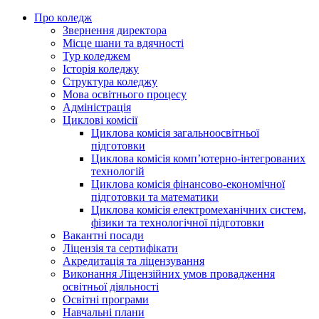
Про коледж
Звернення директора
Місце шани та вдячності
Тур коледжем
Історія коледжу
Структура коледжу
Мова освітнього процесу
Адміністрація
Циклові комісії
Циклова комісія загальноосвітньої
підготовки
Циклова комісія комп’ютерно-інтегрованих
технологій
Циклова комісія фінансово-економічної
підготовки та математики
Циклова комісія електромеханічних систем,
фізики та технологічної підготовки
Вакантні посади
Ліцензія та сертифікати
Акредитація та ліцензування
Виконання Ліцензійних умов провадження
освітньої діяльності
Освітні програми
Навчальні плани