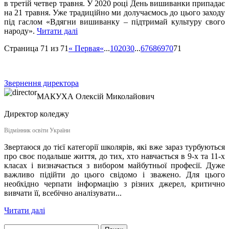
в третій четвер травня. У 2020 році День вишиванки припадає
на 21 травня. Уже традиційно ми долучаємось до цього заходу
під гаслом «Вдягни вишиванку – підтримай культуру свого
народу».
Читати далі
Страница 71 из 71
« Первая
«
...
10
20
30
...
67
68
69
70
71
Звернення директора
МАКУХА
Олексій Миколайович
Директор коледжу
Відмінник освіти України
Звертаюся до тієї категорії школярів, які вже зараз турбуються
про своє подальше життя, до тих, хто навчається в 9-х та 11-х
класах і визначається з вибором майбутньої професії. Дуже
важливо підійти до цього свідомо і зважено. Для цього
необхідно черпати інформацію з різних джерел, критично
вивчати її, всебічно аналізувати...
Читати далі
Найти: