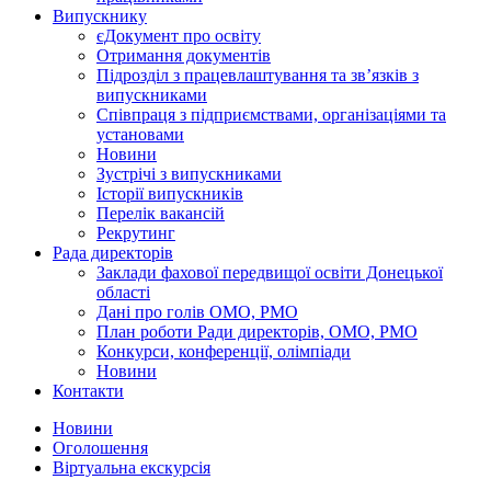
Випускнику
єДокумент про освіту
Отримання документів
Підрозділ з працевлаштування та зв’язків з
випускниками
Співпраця з підприємствами, організаціями та
установами
Новини
Зустрічі з випускниками
Історії випускників
Перелік вакансій
Рекрутинг
Рада директорів
Заклади фахової передвищої освіти Донецької
області
Дані про голів ОМО, РМО
План роботи Ради директорів, ОМО, РМО
Конкурси, конференції, олімпіади
Новини
Контакти
Новини
Оголошення
Віртуальна екскурсія