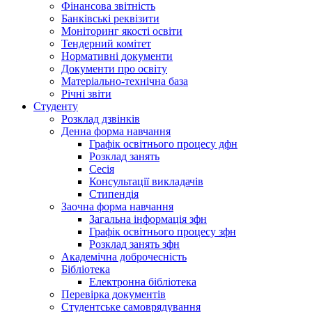
Фінансова звітність
Банківські реквізити
Моніторинг якості освіти
Тендерний комітет
Нормативні документи
Документи про освіту
Матеріально-технічна база
Річні звіти
Студенту
Розклад дзвінків
Денна форма навчання
Графік освітнього процесу дфн
Розклад занять
Сесія
Консультації викладачів
Стипендія
Заочна форма навчання
Загальна інформація зфн
Графік освітнього процесу зфн
Розклад занять зфн
Академічна доброчесність
Бібліотека
Електронна бібліотека
Перевірка документів
Студентське самоврядування