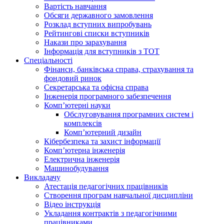
Вартість навчання
Обсяги державного замовлення
Розклад вступних випробувань
Рейтингові списки вступників
Накази про зарахування
Інформація для вступників з ТОТ
Спеціальності
Фінанси, банківська справа, страхування та
фондовий ринок
Секретарська та офісна справа
Інженерія програмного забезпечення
Комп’ютерні науки
Обслуговування програмних систем і
комплексів
Комп’ютерний дизайн
Кібербезпека та захист інформації
Комп’ютерна інженерія
Електрична інженерія
Машинобудування
Викладачу
Атестація педагогічних працівників
Створення програм навчальної дисципліни
Відео інструкція
Укладання контрактів з педагогічними
працівниками