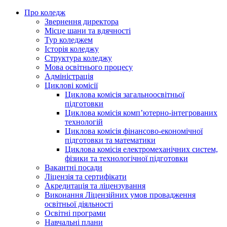
Про коледж
Звернення директора
Місце шани та вдячності
Тур коледжем
Історія коледжу
Структура коледжу
Мова освітнього процесу
Адміністрація
Циклові комісії
Циклова комісія загальноосвітньої
підготовки
Циклова комісія комп’ютерно-інтегрованих
технологій
Циклова комісія фінансово-економічної
підготовки та математики
Циклова комісія електромеханічних систем,
фізики та технологічної підготовки
Вакантні посади
Ліцензія та сертифікати
Акредитація та ліцензування
Виконання Ліцензійних умов провадження
освітньої діяльності
Освітні програми
Навчальні плани