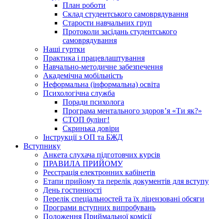
План роботи
Склад студентського самоврядування
Старости навчальних груп
Протоколи засідань студентського
самоврядування
Наші гуртки
Практика і працевлаштування
Навчально-методичне забезпечення
Академічна мобільність
Неформальна (інформальна) освіта
Психологічна служба
Поради психолога
Програма ментального здоров’я «Ти як?»
СТОП булінг!
Скринька довіри
Інструкції з ОП та БЖД
Вступнику
Анкета слухача підготовчих курсів
ПРАВИЛА ПРИЙОМУ
Реєстрація електронних кабінетів
Етапи прийому та перелік документів для вступу
День гостинності
Перелік спеціальностей та їх ліцензовані обсяги
Програми вступних випробувань
Положення Приймальної комісії