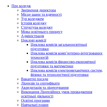
Про коледж
Звернення директора
Місце шани та вдячності
Тур коледжем
Історія коледжу
Структура коледжу
Мова освітнього процесу
Адміністрація
Циклові комісії
Циклова комісія загальноосвітньої
підготовки
Циклова комісія комп’ютерно-інтегрованих
технологій
Циклова комісія фінансово-економічної
підготовки та математики
Циклова комісія електромеханічних систем,
фізики та технологічної підготовки
Вакантні посади
Ліцензія та сертифікати
Акредитація та ліцензування
Виконання Ліцензійних умов провадження
освітньої діяльності
Освітні програми
Навчальні плани