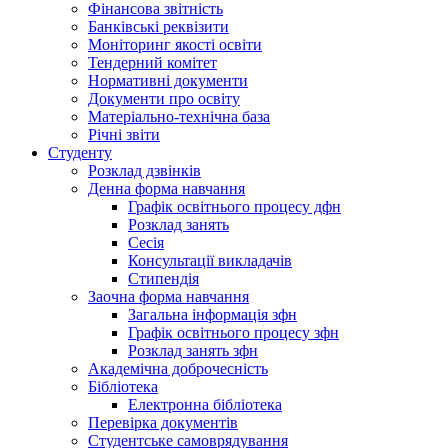
Фінансова звітність
Банківські реквізити
Моніторинг якості освіти
Тендерний комітет
Нормативні документи
Документи про освіту
Матеріально-технічна база
Річні звіти
Студенту
Розклад дзвінків
Денна форма навчання
Графік освітнього процесу дфн
Розклад занять
Сесія
Консультації викладачів
Стипендія
Заочна форма навчання
Загальна інформація зфн
Графік освітнього процесу зфн
Розклад занять зфн
Академічна доброчесність
Бібліотека
Електронна бібліотека
Перевірка документів
Студентське самоврядування