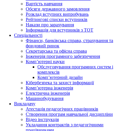
Вартість навчання
Обсяги державного замовлення
Розклад вступних випробувань
Рейтингові списки вступників
Накази про зарахування
Інформація для вступників з ТОТ
Спеціальності
Фінанси, банківська справа, страхування та
фондовий ринок
Секретарська та офісна справа
Інженерія програмного забезпечення
Комп’ютерні науки
Обслуговування програмних систем і
комплексів
Комп’ютерний дизайн
Кібербезпека та захист інформації
Комп’ютерна інженерія
Електрична інженерія
Машинобудування
Викладачу
Атестація педагогічних працівників
Створення програм навчальної дисципліни
Відео інструкція
Укладання контрактів з педагогічними
працівниками