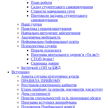
План роботи
Склад студентського самоврядування
Старости навчальних груп
Протоколи засідань студентського
самоврядування
Наші гуртки
Практика і працевлаштування
Навчально-методичне забезпечення
Академічна мобільність
Неформальна (інформальна) освіта
Психологічна служба
Поради психолога
Програма ментального здоров’я «Ти як?»
СТОП булінг!
Скринька довіри
Інструкції з ОП та БЖД
Вступнику
Анкета слухача підготовчих курсів
ПРАВИЛА ПРИЙОМУ
Реєстрація електронних кабінетів
Етапи прийому та перелік документів для вступу
День гостинності
Перелік спеціальностей та їх ліцензовані обсяги
Програми вступних випробувань
Положення Приймальної комісії