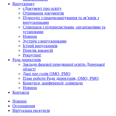
Випускнику
єДокумент про освіту
Отримання документів
Підрозділ з працевлаштування та зв’язків з
випускниками
Співпраця з підприємствами, організаціями та
установами
Новини
Зустрічі з випускниками
Історії випускників
Перелік вакансій
Рекрутинг
Рада директорів
Заклади фахової передвищої освіти Донецької
області
Дані про голів ОМО, РМО
План роботи Ради директорів, ОМО, РМО
Конкурси, конференції, олімпіади
Новини
Контакти
Новини
Оголошення
Віртуальна екскурсія